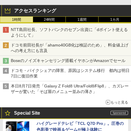
アクセスランキング
1時間
24時間
1週間
1カ月
NTT島田社長、ソフトバンクのセブン出資に「dポイント使える
ようにして」
ドコモ前田社長が「ahamo40GB化は検証のため」、料金値上げ
への考え方にも言及
Boseのノイズキャンセリング搭載イヤホンがAmazonでセール
ドコモ・バイクシェアの障害、原因はシステム移行 都内は明日
7日に復旧作業
本日8月7日発売「Galaxy Z Fold8 Ultra/Fold8/Flip8」、カズレー
ザーが驚いた「そば屋のメニュー並みの薄さ」
もっと見る
Special Site
ハイグレードテレビ「TCL Q7D Pro」。圧巻の
色彩美で映画＆ゲームが極上体験に