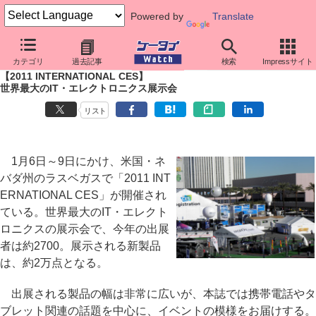
Powered by
Translate
ケータイ Watch
イベント
CES
2011
カテゴリ
過去記事
検索
Impressサイト
【2011 INTERNATIONAL CES】
世界最大のIT・エレクトロニクス展示会
リスト
1月6日～9日にかけ、米国・ネ
バダ州のラスベガスで「2011 INT
ERNATIONAL CES」が開催され
ている。世界最大のIT・エレクト
ロニクスの展示会で、今年の出展
者は約2700。展示される新製品
は、約2万点となる。
出展される製品の幅は非常に広いが、本誌では携帯電話やタ
ブレット関連の話題を中心に、イベントの模様をお届けする。