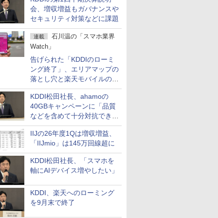
会、増収増益もガバナンスや
セキュリティ対策などに課題
石川温の「スマホ業界
連載
Watch」
告げられた「KDDIのローミ
ング終了」、エリアマップの
落とし穴と楽天モバイルの課
題
KDDI松田社長、ahamoの
40GBキャンペーンに「品質
などを含めて十分対抗でき
る」
IIJの26年度1Qは増収増益、
「IIJmio」は145万回線超に
KDDI松田社長、「スマホを
軸にAIデバイス増やしたい」
KDDI、楽天へのローミング
を9月末で終了