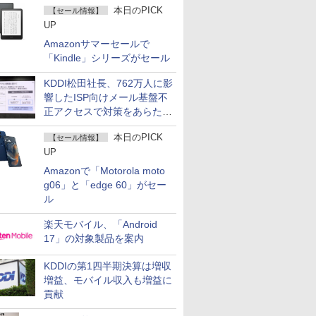
本日のPICK
【セール情報】
UP
Amazonサマーセールで
「Kindle」シリーズがセール
KDDI松田社長、762万人に影
響したISP向けメール基盤不
正アクセスで対策をあらため
て説明
本日のPICK
【セール情報】
UP
Amazonで「Motorola moto
g06」と「edge 60」がセー
ル
楽天モバイル、「Android
17」の対象製品を案内
KDDIの第1四半期決算は増収
増益、モバイル収入も増益に
貢献