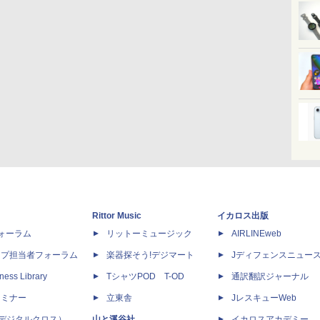
Rittor Music
イカロス出版
dフォーラム
リットーミュージック
AIRLINEweb
ップ担当者フォーラム
楽器探そう!デジマート
Jディフェンスニュー
ness Library
TシャツPOD T-OD
通訳翻訳ジャーナル
セミナー
立東舎
JレスキューWeb
 X（デジタルクロス）
山と溪谷社
イカロスアカデミー