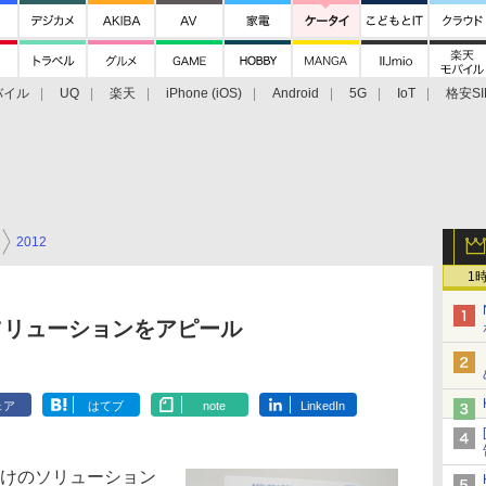
バイル
UQ
楽天
iPhone (iOS)
Android
5G
IoT
格安SI
アクセサリー
業界動向
法人向け
最新技術/その他
2012
1
】
法人ソリューションをアピール
ェア
はてブ
note
LinkedIn
向けのソリューション