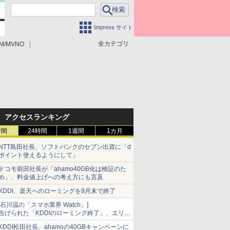
Impress サイト
全カテゴリ
M/MVNO
アクセスランキング
時間
24時間
1週間
1カ月
NTT島田社長、ソフトバンクのセブン出資に「d
ポイント使えるようにして」
ドコモ前田社長が「ahamo40GB化は検証のた
め」、料金値上げへの考え方にも言及
KDDI、楽天へのローミングを9月末で終了
[石川温の「スマホ業界 Watch」]
告げられた「KDDIのローミング終了」、エリア
マップの落とし穴と楽天モバイルの課題
KDDI松田社長、ahamoの40GBキャンペーンに