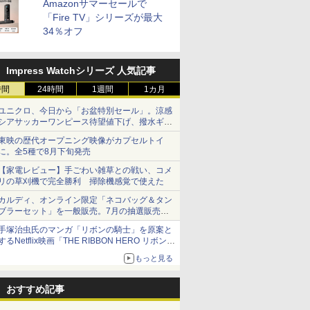
Amazonサマーセールで
「Fire TV」シリーズが最大
34％オフ
Impress Watchシリーズ 人気記事
時間
24時間
1週間
1カ月
ユニクロ、今日から「お盆特別セール」。涼感
シアサッカーワンピース待望値下げ、撥水ギア
ショーツは1990円に
東映の歴代オープニング映像がカプセルトイ
に。全5種で8月下旬発売
【家電レビュー】手ごわい雑草との戦い、コメ
リの草刈機で完全勝利 掃除機感覚で使えた
カルディ、オンライン限定「ネコバッグ＆タン
ブラーセット」を一般販売。7月の抽選販売の
当選無効分
手塚治虫氏のマンガ「リボンの騎士」を原案と
するNetflix映画「THE RIBBON HERO リボンヒ
ーロー」本日配信開始
もっと見る
おすすめ記事