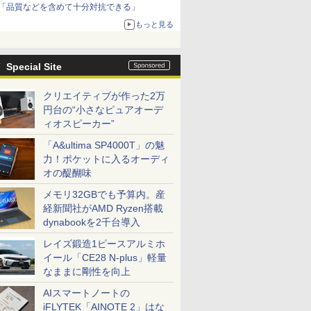
「品質などを含めて十分対抗できる」
もっと見る
Special Site
クリエイティブが作った2万
円台の“小さなピュアオーデ
ィオスピーカー”
「A&ultima SP4000T」の魅
力！ポケットに入るオーディ
オの醍醐味
メモリ32GBでも予算内。産
経新聞社がAMD Ryzen搭載
dynabookを2千台導入
レイズ鍛造1ピースアルミホ
イール「CE28 N-plus」軽量
なままに剛性を向上
AIスマートノートの
iFLYTEK「AINOTE 2」はな