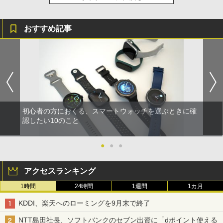
おすすめ記事
初心者の方におくる、スマートウォッチを選ぶときに確
認したい10のこと
●
●
●
アクセスランキング
1時間
24時間
1週間
1カ月
KDDI、楽天へのローミングを9月末で終了
NTT島田社長、ソフトバンクのセブン出資に「dポイント使える