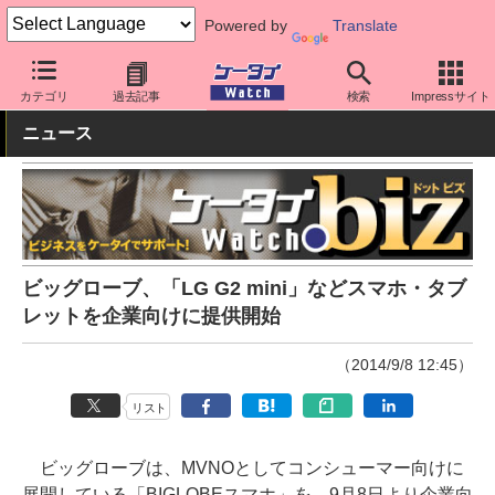
Powered by
Translate
ケータイ Watch
法人向け
料金プラン・割引
カテゴリ
過去記事
検索
Impressサイト
ニュース
ビッグローブ、「LG G2 mini」などスマホ・タブ
レットを企業向けに提供開始
（2014/9/8 12:45）
リスト
ビッグローブは、MVNOとしてコンシューマー向けに
展開している「BIGLOBEスマホ」を、9月8日より企業向