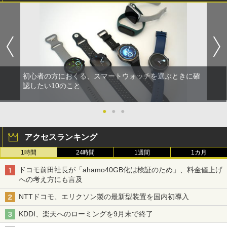
初心者の方におくる、スマートウォッチを選ぶときに確
認したい10のこと
●
●
●
アクセスランキング
1時間
24時間
1週間
1カ月
ドコモ前田社長が「ahamo40GB化は検証のため」、料金値上げ
への考え方にも言及
NTTドコモ、エリクソン製の最新型装置を国内初導入
KDDI、楽天へのローミングを9月末で終了