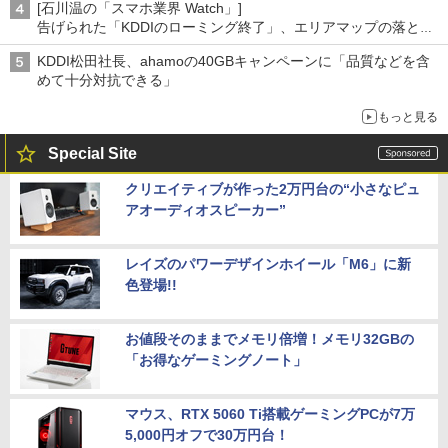
[石川温の「スマホ業界 Watch」]
告げられた「KDDIのローミング終了」、エリアマップの落とし
穴と楽天モバイルの課題
KDDI松田社長、ahamoの40GBキャンペーンに「品質などを含
めて十分対抗できる」
もっと見る
Special Site
クリエイティブが作った2万円台の“小さなピュ
アオーディオスピーカー”
レイズのパワーデザインホイール「M6」に新
色登場!!
お値段そのままでメモリ倍増！メモリ32GBの
「お得なゲーミングノート」
マウス、RTX 5060 Ti搭載ゲーミングPCが7万
5,000円オフで30万円台！