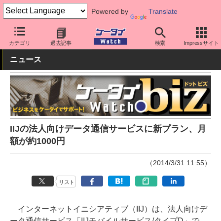
Powered by
Translate
ケータイ Watch
OS
Android
アプリ・サービス
カテゴリ
過去記事
検索
Impressサイト
ニュース
IIJの法人向けデータ通信サービスに新プラン、月
額が約1000円
（2014/3/31 11:55）
リスト
インターネットイニシアティブ（IIJ）は、法人向けデ
ータ通信サービス「IIJモバイルサービス/タイプD」で、