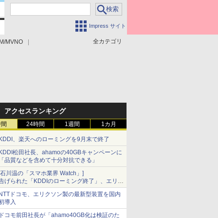
Impress サイト
全カテゴリ
M/MVNO
アクセスランキング
時間
24時間
1週間
1カ月
KDDI、楽天へのローミングを9月末で終了
KDDI松田社長、ahamoの40GBキャンペーンに
「品質などを含めて十分対抗できる」
[石川温の「スマホ業界 Watch」]
告げられた「KDDIのローミング終了」、エリア
マップの落とし穴と楽天モバイルの課題
NTTドコモ、エリクソン製の最新型装置を国内
初導入
ドコモ前田社長が「ahamo40GB化は検証のた