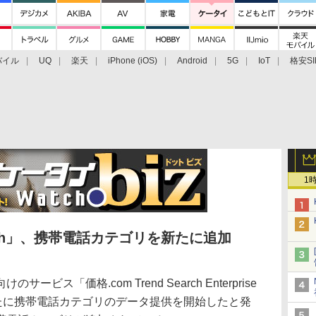
バイル
UQ
楽天
iPhone (iOS)
Android
5G
IoT
格安SI
アクセサリー
業界動向
法人向け
最新技術/その他
1
Search」、携帯電話カテゴリを新たに追加
ス「価格.com Trend Search Enterprise
新たに携帯電話カテゴリのデータ提供を開始したと発