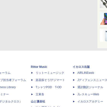
Rittor Music
イカロス出版
dフォーラム
リットーミュージック
AIRLINEweb
ップ担当者フォーラム
楽器探そう!デジマート
Jディフェンスニュー
ness Library
TシャツPOD T-OD
通訳翻訳ジャーナル
セミナー
立東舎
JレスキューWeb
 X（デジタルクロス）
山と溪谷社
イカロスアカデミー