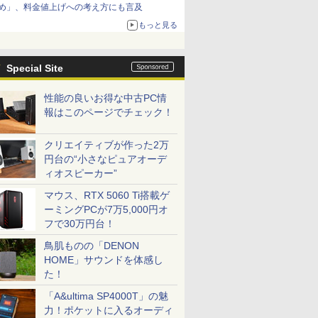
め」、料金値上げへの考え方にも言及
もっと見る
Special Site
性能の良いお得な中古PC情
報はこのページでチェック！
クリエイティブが作った2万
円台の“小さなピュアオーデ
ィオスピーカー”
マウス、RTX 5060 Ti搭載ゲ
ーミングPCが7万5,000円オ
フで30万円台！
鳥肌ものの「DENON
HOME」サウンドを体感し
た！
「A&ultima SP4000T」の魅
力！ポケットに入るオーディ