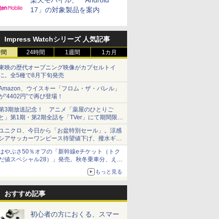
楽天モバイル、「Android
17」の対象製品を案内
Impress Watchシリーズ 人気記事
時間
24時間
1週間
1カ月
東映の歴代オープニング映像がカプセルトイ
に。全5種で8月下旬発売
Amazon、ウイスキー「フロム・ザ・バレル」
が“4402円”で再び登場！
第3期放送記念！ アニメ「薬屋のひとりご
と」第1期・第2期全話を「TVer」にて期間限定
で順次無料配信開始
ユニクロ、今日から「お盆特別セール」。涼感
シアサッカーワンピース待望値下げ、撥水ギア
ショーツは1990円に
はやぶさ50％オフの「新幹線eチケット（トク
だ値スペシャル28）」発売。秋冬乗車分、えき
ねっと限定
もっと見る
おすすめ記事
初心者の方におくる、スマー