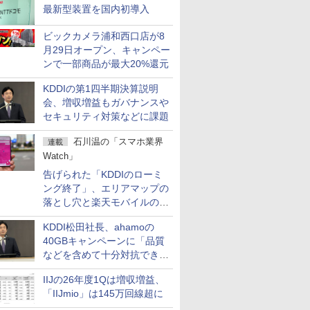
最新型装置を国内初導入
ビックカメラ浦和西口店が8
月29日オープン、キャンペー
ンで一部商品が最大20%還元
KDDIの第1四半期決算説明
会、増収増益もガバナンスや
セキュリティ対策などに課題
石川温の「スマホ業界
連載
Watch」
告げられた「KDDIのローミ
ング終了」、エリアマップの
落とし穴と楽天モバイルの課
題
KDDI松田社長、ahamoの
40GBキャンペーンに「品質
などを含めて十分対抗でき
る」
IIJの26年度1Qは増収増益、
「IIJmio」は145万回線超に