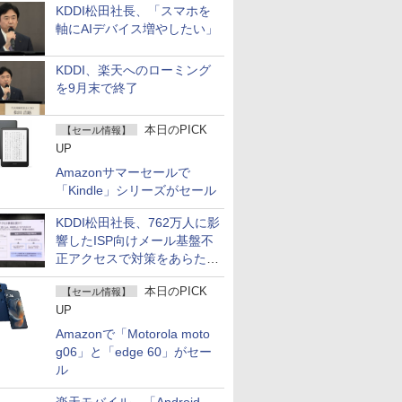
KDDI松田社長、「スマホを
軸にAIデバイス増やしたい」
KDDI、楽天へのローミング
を9月末で終了
本日のPICK
【セール情報】
UP
Amazonサマーセールで
「Kindle」シリーズがセール
KDDI松田社長、762万人に影
響したISP向けメール基盤不
正アクセスで対策をあらため
て説明
本日のPICK
【セール情報】
UP
Amazonで「Motorola moto
g06」と「edge 60」がセー
ル