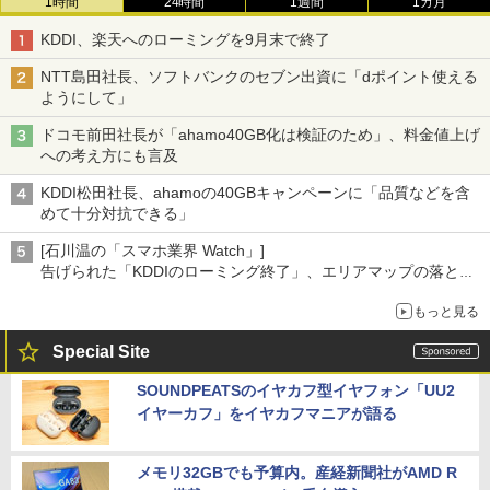
1時間
24時間
1週間
1カ月
KDDI、楽天へのローミングを9月末で終了
NTT島田社長、ソフトバンクのセブン出資に「dポイント使える
ようにして」
ドコモ前田社長が「ahamo40GB化は検証のため」、料金値上げ
への考え方にも言及
KDDI松田社長、ahamoの40GBキャンペーンに「品質などを含
めて十分対抗できる」
[石川温の「スマホ業界 Watch」]
告げられた「KDDIのローミング終了」、エリアマップの落とし
穴と楽天モバイルの課題
もっと見る
Special Site
SOUNDPEATSのイヤカフ型イヤフォン「UU2
イヤーカフ」をイヤカフマニアが語る
メモリ32GBでも予算内。産経新聞社がAMD R