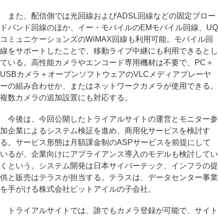
また、配信側では光回線およびADSL回線などの固定ブロー
ドバンド回線のほか、イー・モバイルのEMモバイル回線、UQ
コミュニケーションズのWiMAX回線も利用可能。モバイル回
線をサポートしたことで、移動ライブ中継にも利用できるとし
ている。高性能カメラやエンコード専用機材は不要で、PC＋
USBカメラ＋オープンソフトウェアのVLCメディアプレーヤ
ーの組み合わせか、またはネットワークカメラが使用できる。
複数カメラの追加設置にも対応する。
今後は、今回公開したトライアルサイトの運営とモニター参
加企業によるシステム検証を進め、商用化サービスを検討す
る。サービス形態は月額課金制のASPサービスを前提にして
いるが、企業向けにアプライアンス導入のモデルも検討してい
くという。システム開発は日本サイバーテック、インフラの提
供と販売はテラスが担当する。テラスは、データセンター事業
を手がける株式会社ビットアイルの子会社。
トライアルサイトでは、誰でもカメラ登録が可能で、サイト