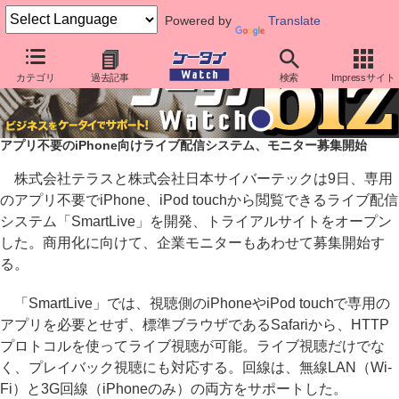
Powered by
Translate
カテゴリ
過去記事
検索
Impressサイト
アプリ不要のiPhone向けライブ配信システム、モニター募集開始
株式会社テラスと株式会社日本サイバーテックは9日、専用
のアプリ不要でiPhone、iPod touchから閲覧できるライブ配信
システム「SmartLive」を開発、トライアルサイトをオープン
した。商用化に向けて、企業モニターもあわせて募集開始す
る。
「SmartLive」では、視聴側のiPhoneやiPod touchで専用の
アプリを必要とせず、標準ブラウザであるSafariから、HTTP
プロトコルを使ってライブ視聴が可能。ライブ視聴だけでな
く、プレイバック視聴にも対応する。回線は、無線LAN（Wi-
Fi）と3G回線（iPhoneのみ）の両方をサポートした。