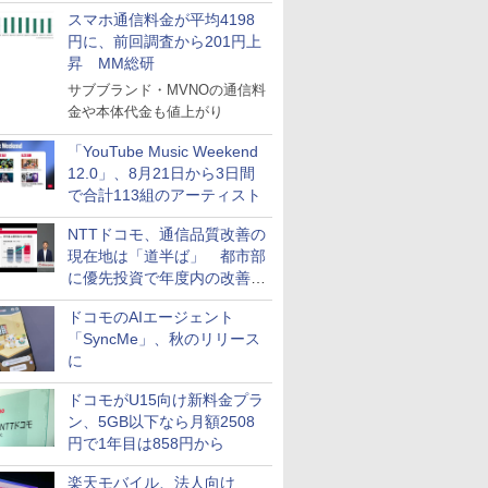
スマホ通信料金が平均4198
円に、前回調査から201円上
昇 MM総研
サブブランド・MVNOの通信料
金や本体代金も値上がり
「YouTube Music Weekend
12.0」、8月21日から3日間
で合計113組のアーティスト
NTTドコモ、通信品質改善の
現在地は「道半ば」 都市部
に優先投資で年度内の改善目
指す
ドコモのAIエージェント
「SyncMe」、秋のリリース
に
ドコモがU15向け新料金プラ
ン、5GB以下なら月額2508
円で1年目は858円から
楽天モバイル、法人向け