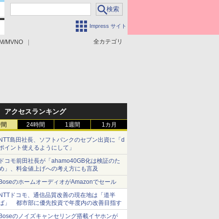
Impress サイト
全カテゴリ
M/MVNO
アクセスランキング
時間
24時間
1週間
1カ月
NTT島田社長、ソフトバンクのセブン出資に「d
ポイント使えるようにして」
ドコモ前田社長が「ahamo40GB化は検証のた
め」、料金値上げへの考え方にも言及
BoseのホームオーディオがAmazonでセール
NTTドコモ、通信品質改善の現在地は「道半
ば」 都市部に優先投資で年度内の改善目指す
Boseのノイズキャンセリング搭載イヤホンが