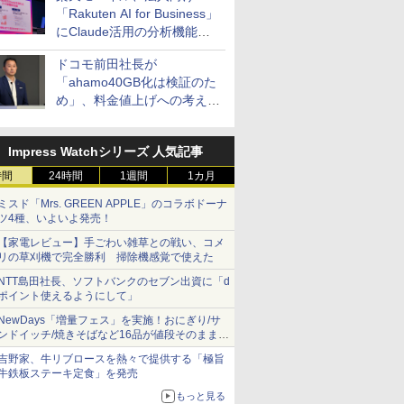
「Rakuten AI for Business」
にClaude活用の分析機能な
どを追加
ドコモ前田社長が
「ahamo40GB化は検証のた
め」、料金値上げへの考え方
にも言及
Impress Watchシリーズ 人気記事
時間
24時間
1週間
1カ月
ミスド「Mrs. GREEN APPLE」のコラボドーナ
ツ4種、いよいよ発売！
【家電レビュー】手ごわい雑草との戦い、コメ
リの草刈機で完全勝利 掃除機感覚で使えた
NTT島田社長、ソフトバンクのセブン出資に「d
ポイント使えるようにして」
NewDays「増量フェス」を実施！おにぎり/サ
ンドイッチ/焼きそばなど16品が値段そのままで
ボリュームアップ
吉野家、牛リブロースを熱々で提供する「極旨
牛鉄板ステーキ定食」を発売
もっと見る