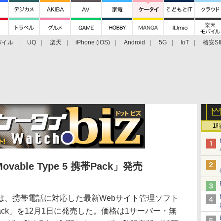
バイル
UQ
楽天
iPhone (iOS)
Android
5G
IoT
格安SI
アクセサリー
業界動向
法人向け
最新技術/その他
1
ble Type 5 携帯Pack」発売
、携帯電話に対応した最新Webサイト管理ソフト
 携帯Pack」を12月1日に発売した。価格は1サーバー・無