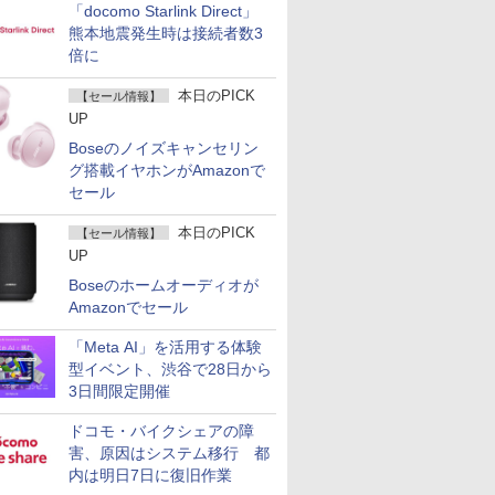
「docomo Starlink Direct」
熊本地震発生時は接続者数3
倍に
本日のPICK
【セール情報】
UP
Boseのノイズキャンセリン
グ搭載イヤホンがAmazonで
セール
本日のPICK
【セール情報】
UP
Boseのホームオーディオが
Amazonでセール
「Meta AI」を活用する体験
型イベント、渋谷で28日から
3日間限定開催
ドコモ・バイクシェアの障
害、原因はシステム移行 都
内は明日7日に復旧作業