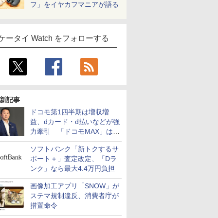
フ」をイヤカフマニアが語る
ケータイ Watch をフォローする
新記事
ドコモ第1四半期は増収増
益、dカード・d払いなどが強
力牽引 「ドコモMAX」は
400万契約突破
ソフトバンク「新トクするサ
ポート＋」査定改定、「Dラ
ンク」なら最大4.4万円負担
画像加工アプリ「SNOW」が
ステマ規制違反、消費者庁が
措置命令