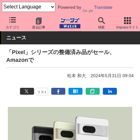
Powered by
Translate
ケータイ Watch
OS
Android
Pixel
カテゴリ
過去記事
検索
Impressサイト
ニュース
「Pixel」シリーズの整備済み品がセール、
Amazonで
松本 和大
2024年5月31日 09:04
リスト