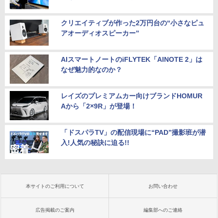
クリエイティブが作った2万円台の“小さなピュ
アオーディオスピーカー”
AIスマートノートのiFLYTEK「AINOTE 2」は
なぜ魅力的なのか？
レイズのプレミアムカー向けブランドHOMUR
Aから「2×9R」が登場！
「ドスパラTV」の配信現場に“PAD”撮影班が潜
入!人気の秘訣に迫る!!
本サイトのご利用について
お問い合わせ
広告掲載のご案内
編集部へのご連絡