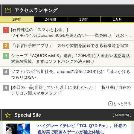
アクセスランキング
1時間
24時間
1週間
1カ月
[石野純也の「スマホとお金」]
ワイモバイルはahamo 40GBを追わない――単身向け「超おトク
割」の安さと1年限定の注意点
「ほぼ日手帳アプリ」、気分や習慣を記録できる新機能を追加
シャープ「AQUOS wish6」発表、120Hz対応大画面や迷惑電話
対策AI搭載、まずはソフトバンクの法人向け
ソフトバンク宮川社長、ahamoの増量“40GB”化に「追いかける
つもりはない」
[本日の一品]期待していた以上に便利だった！ 折り曲げ自在の
シリコン製スマホスタンド
もっと見る
Special Site
ハイグレードテレビ「TCL Q7D Pro」。圧巻の
色彩美で映画＆ゲームが極上体験に