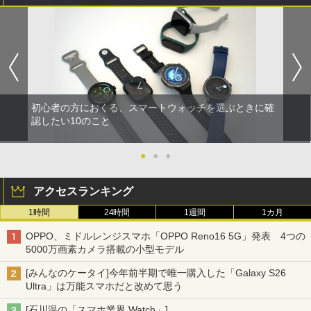
初心者の方におくる、スマートウォッチを選ぶときに確
認したい10のこと
●
●
●
アクセスランキング
1時間
24時間
1週間
1カ月
OPPO、ミドルレンジスマホ「OPPO Reno16 5G」発表 4つの
5000万画素カメラ搭載の小型モデル
[みんなのケータイ]今年前半期で唯一購入した「Galaxy S26
Ultra」は万能スマホだと改めて思う
[石川温の「スマホ業界 Watch」]