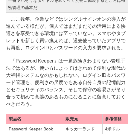
一番ヤバそうなタイトルをめくって別物に偽装するところは機
密管理の基本だ
ここ数年、企業などではシングルサインオンの導入が
進んでいる様だが、個人ではまだまだその活用による快
適さを享受できる環境には至っていない。スマホやタブ
レットを新しく買い換えれば、過去使っていたアプリで
も再度、ログインIDとパスワードの入力を要求される。
「Password Keeper」は一見危険きわまりない管理手
法ではあるが、使い方によってはきわめて便利な現代の
大福帳システムなのかもしれない。ログインID＆パスワ
ード管理も、便利さの尺度でもある自分自身の記憶能力
とセキュリティのバランス、そして保守の容易さが吊り
合って初めて意義のあるものになることに留意しておく
べきだろう。
製品名
販売元
参考価格
Password Keeper Book
キッカーランド
4米ドル