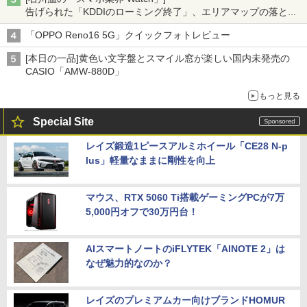
告げられた「KDDIのローミング終了」、エリアマップの落とし
穴と楽天モバイルの課題
「OPPO Reno16 5G」クイックフォトレビュー
[本日の一品]黄色い文字盤とスマイル窓が楽しい国内未発売の
CASIO「AMW-880D」
もっと見る
Special Site
レイズ鍛造1ピースアルミホイール「CE28 N-p
lus」軽量なままに剛性を向上
マウス、RTX 5060 Ti搭載ゲーミングPCが7万
5,000円オフで30万円台！
AIスマートノートのiFLYTEK「AINOTE 2」は
なぜ魅力的なのか？
レイズのプレミアムカー向けブランドHOMUR