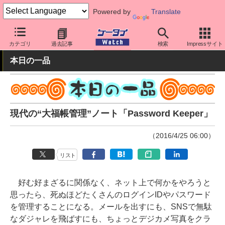
Powered by
Translate
ケータイ Watch
周辺機器/アクセサリー
その他
カテゴリ
過去記事
検索
Impressサイト
本日の一品
現代の“大福帳管理”ノート「Password Keeper」
（2016/4/25 06:00）
リスト
好む好まざるに関係なく、ネット上で何かをやろうと
思ったら、死ぬほどたくさんのログインIDやパスワード
を管理することになる。メールを出すにも、SNSで無駄
なダジャレを飛ばすにも、ちょっとデジカメ写真をクラ