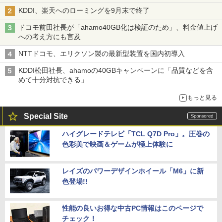
穴と楽天モバイルの課題
KDDI、楽天へのローミングを9月末で終了
ドコモ前田社長が「ahamo40GB化は検証のため」、料金値上げ
への考え方にも言及
NTTドコモ、エリクソン製の最新型装置を国内初導入
KDDI松田社長、ahamoの40GBキャンペーンに「品質などを含
めて十分対抗できる」
もっと見る
Special Site
ハイグレードテレビ「TCL Q7D Pro」。圧巻の
色彩美で映画＆ゲームが極上体験に
レイズのパワーデザインホイール「M6」に新
色登場!!
性能の良いお得な中古PC情報はこのページで
チェック！