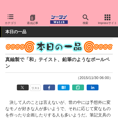
ケータイ Watch
周辺機器/アクセサリー
その他
カテゴリ
過去記事
検索
Impressサイト
本日の一品
真鍮製で「和」テイスト、鉛筆のようなボールペ
ン
（2015/11/30 06:00）
リスト
決して人のことは言えないが、世の中には予想外に変
なモノが好きな人が多いようで、それに応じて変なもの
を作ったり企画したりする人も多いようだ。筆記文具の