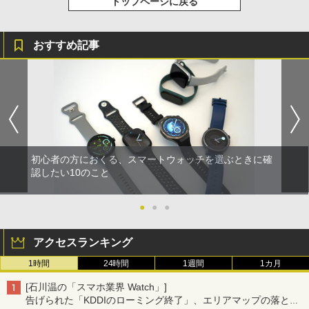
トップページに戻る
おすすめ記事
初心者の方におくる、スマートウォッチを選ぶときに確
認したい10のこと
●
●
●
アクセスランキング
1時間
24時間
1週間
1カ月
[石川温の「スマホ業界 Watch」]
告げられた「KDDIのローミング終了」、エリアマップの落とし