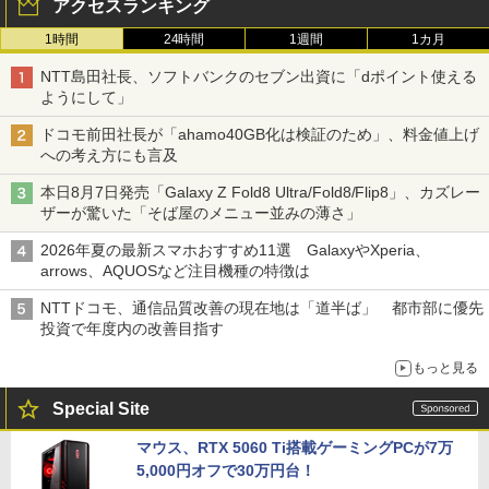
アクセスランキング
1時間
24時間
1週間
1カ月
NTT島田社長、ソフトバンクのセブン出資に「dポイント使える
ようにして」
ドコモ前田社長が「ahamo40GB化は検証のため」、料金値上げ
への考え方にも言及
本日8月7日発売「Galaxy Z Fold8 Ultra/Fold8/Flip8」、カズレー
ザーが驚いた「そば屋のメニュー並みの薄さ」
2026年夏の最新スマホおすすめ11選 GalaxyやXperia、
arrows、AQUOSなど注目機種の特徴は
NTTドコモ、通信品質改善の現在地は「道半ば」 都市部に優先
投資で年度内の改善目指す
もっと見る
Special Site
マウス、RTX 5060 Ti搭載ゲーミングPCが7万
5,000円オフで30万円台！