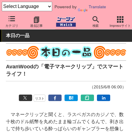
Powered by
Translate
ケータイ Watch
最新技術/その他
その他
カテゴリ
過去記事
検索
Impressサイト
本日の一品
AvanWoodの「電子マネークリップ」でスマート
ライフ！
（2015/6/8 06:00）
リスト
マネークリップと聞くと、ラスベガスのカジノで、数
十枚のドル紙幣を丸めたまま輪ゴムでくるんで、剥き出
しで持ち歩いている酔っぱらいのギャンブラーを想像し