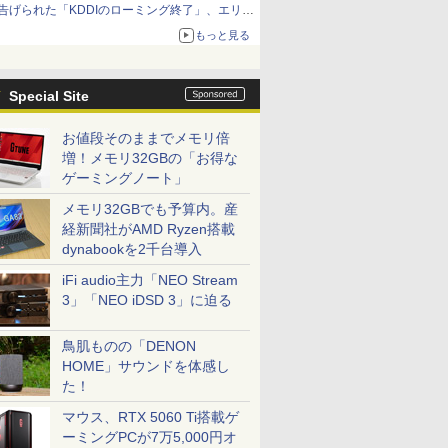
告げられた「KDDIのローミング終了」、エリア
マップの落とし穴と楽天モバイルの課題
もっと見る
Special Site
お値段そのままでメモリ倍
増！メモリ32GBの「お得な
ゲーミングノート」
メモリ32GBでも予算内。産
経新聞社がAMD Ryzen搭載
dynabookを2千台導入
iFi audio主力「NEO Stream
3」「NEO iDSD 3」に迫る
鳥肌ものの「DENON
HOME」サウンドを体感し
た！
マウス、RTX 5060 Ti搭載ゲ
ーミングPCが7万5,000円オ