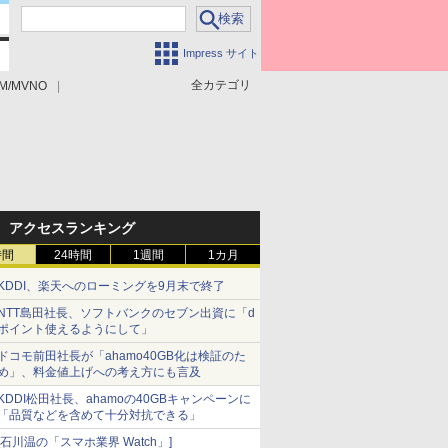
Impress サイト
全カテゴリ
M/MVNO
アクセスランキング
時間
24時間
1週間
1カ月
KDDI、楽天へのローミングを9月末で終了
NTT島田社長、ソフトバンクのセブン出資に「d
ポイント使えるようにして」
ドコモ前田社長が「ahamo40GB化は検証のた
め」、料金値上げへの考え方にも言及
KDDI松田社長、ahamoの40GBキャンペーンに
「品質などを含めて十分対抗できる」
[石川温の「スマホ業界 Watch」]