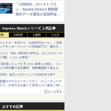
「LINEMO」のベストプラ
ン、Starlink Directと無制限
海外データ通信が追加料金な
しに
Impress Watchシリーズ 人気記事
時間
24時間
1週間
1カ月
ユニクロ、今日から「お盆特別セール」。涼感
シアサッカーワンピース待望値下げ、撥水ギア
ショーツは1990円に
ミスド「Mrs. GREEN APPLE」のコラボドーナ
ツ4種、いよいよ発売！
【家電レビュー】手ごわい雑草との戦い、コメ
リの草刈機で完全勝利 掃除機感覚で使えた
KDDI、楽天へのローミングを9月末で終了
老舗のマウスユーティリティ「チューチューマ
ウス」がAIの力を借りて15年ぶりに復活／64bit
化、Windows 10/11、「Chrome」も走り回
もっと見る
る。復活記念で2026年末まで500円
おすすめ記事