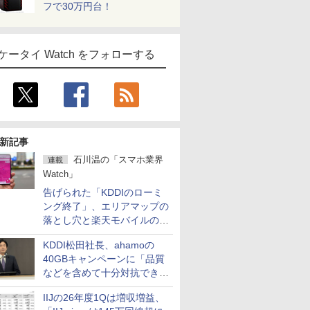
フで30万円台！
ケータイ Watch をフォローする
新記事
石川温の「スマホ業界
連載
Watch」
告げられた「KDDIのローミ
ング終了」、エリアマップの
落とし穴と楽天モバイルの課
題
KDDI松田社長、ahamoの
40GBキャンペーンに「品質
などを含めて十分対抗でき
る」
IIJの26年度1Qは増収増益、