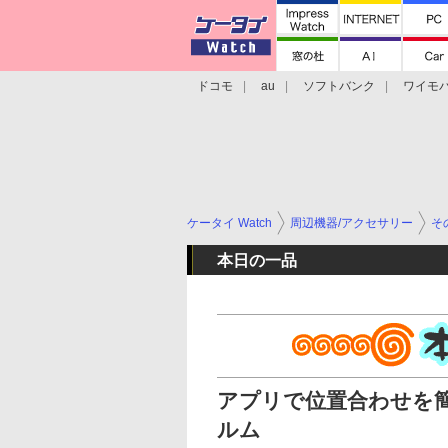
ドコモ
au
ソフトバンク
ワイモ
格安スマホ/SIMフリースマホ
周辺機器/
ケータイ Watch
周辺機器/アクセサリー
そ
本日の一品
アプリで位置合わせを
ルム