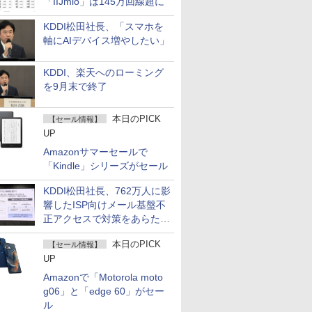
「IIJmio」は145万回線超に
KDDI松田社長、「スマホを
軸にAIデバイス増やしたい」
KDDI、楽天へのローミング
を9月末で終了
本日のPICK
【セール情報】
UP
Amazonサマーセールで
「Kindle」シリーズがセール
KDDI松田社長、762万人に影
響したISP向けメール基盤不
正アクセスで対策をあらため
て説明
本日のPICK
【セール情報】
UP
Amazonで「Motorola moto
g06」と「edge 60」がセー
ル