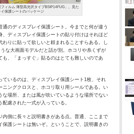
ィルム 薄型高光沢タイプBSIP14FUG」。見た
レイ保護シートのパッケージ
通のディスプレイ保護シート。今までと何が違う
身、ディスプレイ保護シートの貼り付けはそれほど
代わりに貼って欲しいと頼まれることすらある。し
ような大画面モデルだと話が別。ホコリや糸くずが
ても、「まっすぐ」貼るのはとても難しいのであ
ているのは、ディスプレイ保護シート1枚、それ
ーニングクロスと、ホコリ取り用シールである。い
うな場所、または風が吹いているような場所でない
う配慮された一式が入っている。
内側に長々と説明書きがある点。普通、ここまで
イ保護シートは無いぞ。ということで、説明書きの