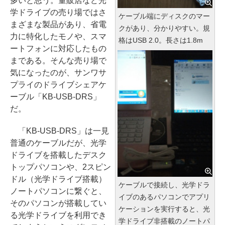
多いと思う。量販店など光
学ドライブの売り場ではさ
ケーブル端にディスクのマー
まざまな製品があり、省電
クがあり、分かりやすい。規
力に特化したモノや、スマ
格はUSB 2.0。長さは1.8m
ートフォンに対応したもの
まである。そんな売り場で
気になったのが、サンワサ
プライのドライブシェアケ
ーブル「KB-USB-DRS」
だ。
「KB-USB-DRS」は一見
普通のケーブルだが、光学
ドライブを搭載したデスク
トップパソコンや、2スピン
ドル（光学ドライブ搭載）
ケーブルで接続し、光学ドラ
ノートパソコンに繋ぐと、
イブのあるパソコンでアプリ
そのパソコンが搭載してい
ケーションを実行すると、光
る光学ドライブを利用でき
学ドライブ非搭載のノートパ