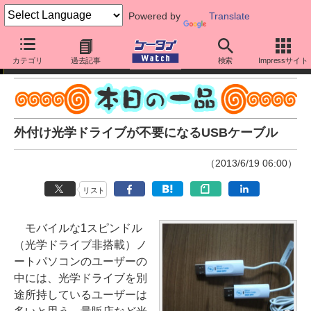
Powered by
Translate
本日の一品
カテゴリ
過去記事
検索
Impressサイト
外付け光学ドライブが不要になるUSBケーブル
（2013/6/19 06:00）
リスト
モバイルな1スピンドル
（光学ドライブ非搭載）ノ
ートパソコンのユーザーの
中には、光学ドライブを別
途所持しているユーザーは