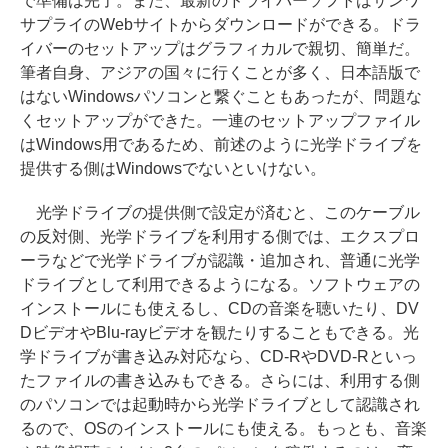
で準備は完了。また、最新のドライバーソフトはサンワ
サプライのWebサイトからダウンロードができる。ドラ
イバーのセットアップはグラフィカルで親切、簡単だ。
筆者自身、アジアの国々に行くことが多く、日本語版で
はないWindowsパソコンと繋ぐこともあったが、問題な
くセットアップができた。一連のセットアップファイル
はWindows用であるため、前述のように光学ドライブを
提供する側はWindowsでないといけない。
光学ドライブの提供側で設定が済むと、このケーブル
の反対側、光学ドライブを利用する側では、エクスプロ
ーラなどで光学ドライブが認識・追加され、普通に光学
ドライブとして利用できるようになる。ソフトウェアの
インストールにも使えるし、CDの音楽を聴いたり、DV
DビデオやBlu-rayビデオを観たりすることもできる。光
学ドライブが書き込み対応なら、CD-RやDVD-Rといっ
たファイルの書き込みもできる。さらには、利用する側
のパソコンでは起動時から光学ドライブとして認識され
るので、OSのインストールにも使える。もっとも、音楽