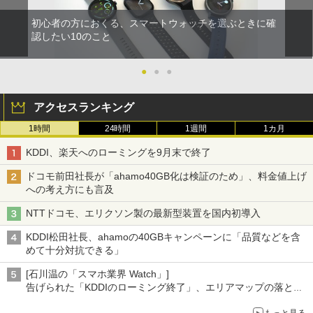
初心者の方におくる、スマートウォッチを選ぶときに確
認したい10のこと
●
●
●
アクセスランキング
1時間
24時間
1週間
1カ月
KDDI、楽天へのローミングを9月末で終了
ドコモ前田社長が「ahamo40GB化は検証のため」、料金値上げ
への考え方にも言及
NTTドコモ、エリクソン製の最新型装置を国内初導入
KDDI松田社長、ahamoの40GBキャンペーンに「品質などを含
めて十分対抗できる」
[石川温の「スマホ業界 Watch」]
告げられた「KDDIのローミング終了」、エリアマップの落とし
穴と楽天モバイルの課題
もっと見る