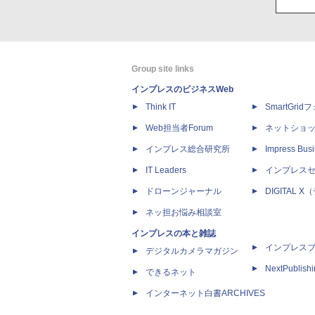
Group site links
インプレスのビジネスWeb
Think IT
SmartGri
Web担当者Forum
ネットショ
インプレス総合研究所
Impress Busi
IT Leaders
インプレス
ドローンジャーナル
DIGITAL
ネッ担お悩み相談室
インプレスの本と雑誌
インプレス
デジタルカメラマガジン
NextPublish
できるネット
インターネット白書ARCHIVES