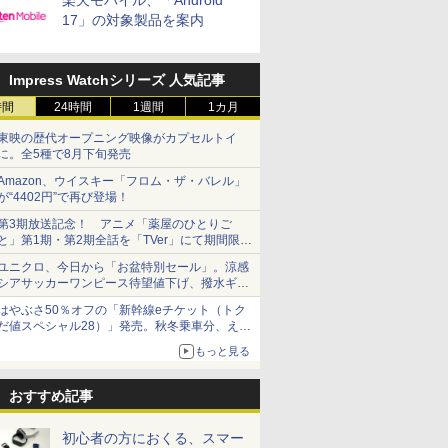
楽天モバイル、「Android
17」の対象製品を案内
Impress Watchシリーズ 人気記事
時間
24時間
1週間
1カ月
東映の歴代オープニング映像がカプセルトイ
に。全5種で8月下旬発売
Amazon、ウイスキー「フロム・ザ・バレル」
が“4402円”で再び登場！
第3期放送記念！ アニメ「薬屋のひとりご
と」第1期・第2期全話を「TVer」にて期間限定
で順次無料配信開始
ユニクロ、今日から「お盆特別セール」。涼感
シアサッカーワンピース待望値下げ、撥水ギア
ショーツは1990円に
はやぶさ50％オフの「新幹線eチケット（トク
だ値スペシャル28）」発売。秋冬乗車分、えき
ねっと限定
もっと見る
おすすめ記事
初心者の方におくる、スマー