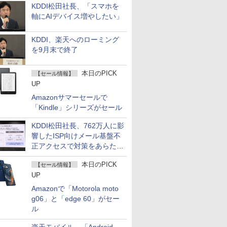
KDDI松田社長、「スマホを
軸にAIデバイス増やしたい」
KDDI、楽天へのローミング
を9月末で終了
本日のPICK
【セール情報】
UP
Amazonサマーセールで
「Kindle」シリーズがセール
KDDI松田社長、762万人に影
響したISP向けメール基盤不
正アクセスで対策をあらため
て説明
本日のPICK
【セール情報】
UP
Amazonで「Motorola moto
g06」と「edge 60」がセー
ル