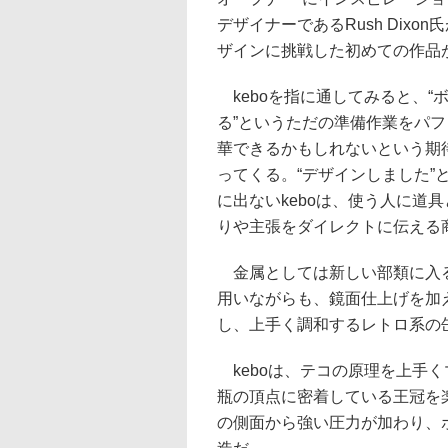
デザイナーであるRush Dixo
ザインに挑戦した初めての作品が
keboを指に通してみると、“
る”というただの準備作業をパ
華できるかもしれないという期
ってくる。“デザインしました”
に出ないkeboは、使う人に道
りや主張をダイレクトに伝える
金属としては新しい部類に入る
用いながらも、鏡面仕上げを加
し、上手く調和するレトロ系の
keboは、テコの原理を上手
瓶の頂点に密着している王冠を
の側面から強い圧力が加わり、