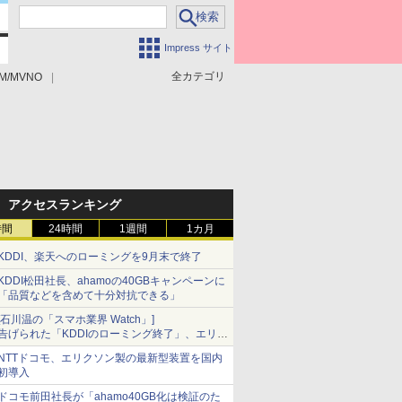
Impress サイト
全カテゴリ
M/MVNO
アクセスランキング
時間
24時間
1週間
1カ月
KDDI、楽天へのローミングを9月末で終了
KDDI松田社長、ahamoの40GBキャンペーンに
「品質などを含めて十分対抗できる」
[石川温の「スマホ業界 Watch」]
告げられた「KDDIのローミング終了」、エリア
マップの落とし穴と楽天モバイルの課題
NTTドコモ、エリクソン製の最新型装置を国内
初導入
ドコモ前田社長が「ahamo40GB化は検証のた