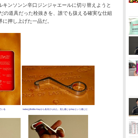
ルキンソンン辛口ジンジャエールに切り替えようと
ただの道具だった栓抜きを、誰でも扱える確実な仕組
界に押し上げた一品だ。
ている
keboはBottle Keyから名付けられた。見た感じもKeyという感じだ