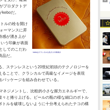
n氏がプロダクトデ
keboだ。
ボトルの栓を開け
フォーマンスに昇
待感が湧き上が
という印象が表面
具としてのこだわ
keboはクラシカルな缶入りの栓抜き
商品だ。
、ステンレスという20世紀初頭のテクノロジーを
えることで、クラシカルで高級なイメージを表現
缶パッケージを組み合わせている。
くマネジメントし、比較的小さな握力エネルギーで、
楽々と捲り上げる。ビールの瓶の様な細口のボトル
ボトルを破壊しないように十分考えられたテコの構