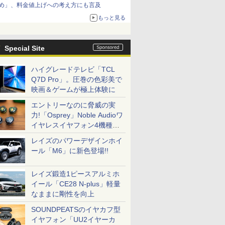
め」、料金値上げへの考え方にも言及
もっと見る
Special Site
ハイグレードテレビ「TCL
Q7D Pro」。圧巻の色彩美で
映画＆ゲームが極上体験に
エントリーなのに脅威の実
力!「Osprey」Noble Audioワ
イヤレスイヤフォン4機種を
一気に聴く
レイズのパワーデザインホイ
ール「M6」に新色登場!!
レイズ鍛造1ピースアルミホ
イール「CE28 N-plus」軽量
なままに剛性を向上
SOUNDPEATSのイヤカフ型
イヤフォン「UU2イヤーカ