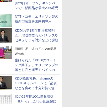
月29日オープン、キャンペー
ンで一部商品が最大20%還元
NTTドコモ、エリクソン製の
最新型装置を国内初導入
KDDIの第1四半期決算説明
会、増収増益もガバナンスや
セキュリティ対策などに課題
石川温の「スマホ業界
連載
Watch」
告げられた「KDDIのローミ
ング終了」、エリアマップの
落とし穴と楽天モバイルの課
題
KDDI松田社長、ahamoの
40GBキャンペーンに「品質
などを含めて十分対抗でき
る」
IIJの26年度1Qは増収増益、
「IIJmio」は145万回線超に