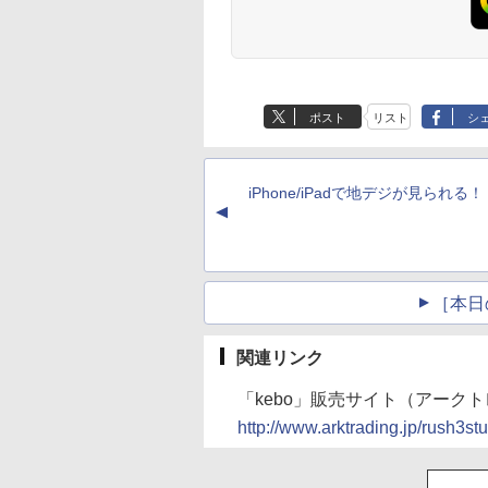
ポスト
リスト
シ
iPhone/iPadで地デジが見られる！
▲
［本日
関連リンク
「kebo」販売サイト（アーク
http://www.arktrading.jp/rush3s