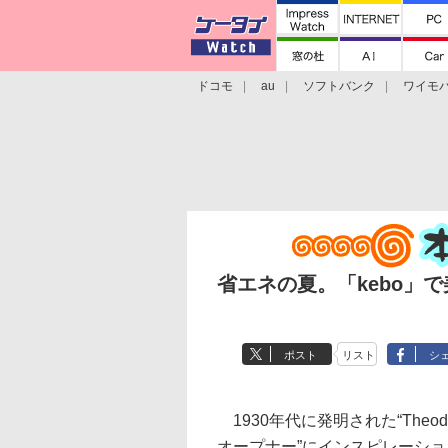
ドコモ
au
ソフトバンク
ワイモ
格安スマホ/SIMフリースマホ
周辺機器/
省エネの夏。「kebo」
ポスト
リスト
シ
1930年代に発明された“Theodo
オープナー”にインスピレーシ