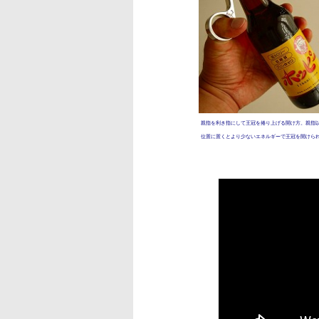
親指を利き指にして王冠を捲り上げる開け方。親指
位置に置くとより少ないエネルギーで王冠を開けら