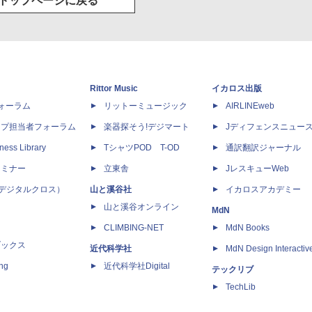
トップページに戻る
Rittor Music
イカロス出版
dフォーラム
リットーミュージック
AIRLINEweb
ップ担当者フォーラム
楽器探そう!デジマート
Jディフェンスニュー
ness Library
TシャツPOD T-OD
通訳翻訳ジャーナル
セミナー
立東舎
JレスキューWeb
 X（デジタルクロス）
山と溪谷社
イカロスアカデミー
山と溪谷オンライン
MdN
CLIMBING-NET
MdN Books
ブックス
近代科学社
MdN Design Interactiv
ing
近代科学社Digital
テックリブ
TechLib