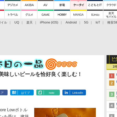
バイル
UQ
楽天
iPhone (iOS)
Android
5G
IoT
格安SI
アクセサリー
業界動向
法人向け
最新技術/その他
1
で美味しいビールを恰好良く楽しむ！
ェア
はてブ
note
LinkedIn
re Lowボトル
ョンを受け、建築