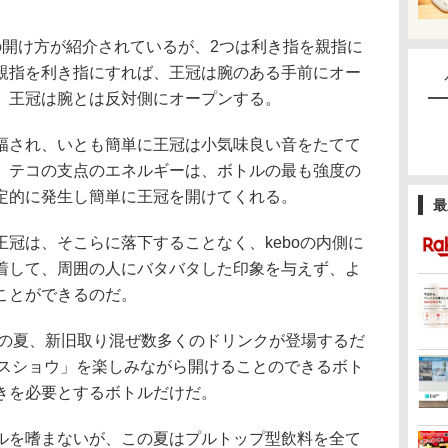
開け方が紹介されているが、2つは利き指を親指に
親指を利き指にすれば、王冠は腕のある手前にオー
、王冠は腕とは反対側にオープンする。
され、いとも簡単に王冠は小気味良い音をたてて
、テコの支点のエネルギーは、ボトルの最も強度の
定的に発生し簡単に王冠を開けてくれる。
最
冠は、そこらに落下することなく、keboの内側に
着して、周囲の人にバタバタした印象を与えず、よ
ことができるのだ。
本の夏、新旧取り混ぜ数多くのドリンクが登場するだ
ンスショウ」を楽しみながら開けることのできるボト
きを必要とするボトルだけだ。
を嗜まないが、この夏はプルトップ型飲料を全て