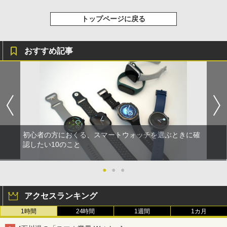
トップページに戻る
おすすめ記事
初心者の方におくる、スマートウォッチを選ぶときに確
認したい10のこと
●
●
●
アクセスランキング
1時間
24時間
1週間
1カ月