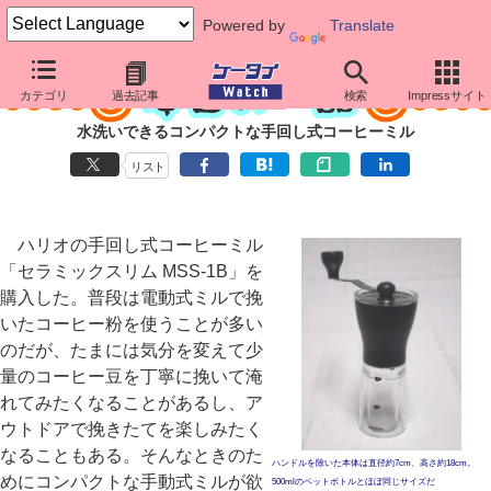
Powered by
Translate
カテゴリ
過去記事
検索
Impressサイト
水洗いできるコンパクトな手回し式コーヒーミル
リスト
ハリオの手回し式コーヒーミル
「セラミックスリム MSS-1B」を
購入した。普段は電動式ミルで挽
いたコーヒー粉を使うことが多い
のだが、たまには気分を変えて少
量のコーヒー豆を丁寧に挽いて淹
れてみたくなることがあるし、ア
ウトドアで挽きたてを楽しみたく
なることもある。そんなときのた
ハンドルを除いた本体は直径約7cm、高さ約18cm。
めにコンパクトな手動式ミルが欲
500mlのペットボトルとほぼ同じサイズだ