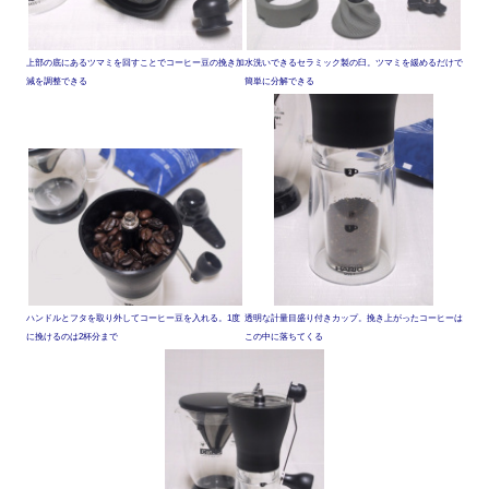
上部の底にあるツマミを回すことでコーヒー豆の挽き加
水洗いできるセラミック製の臼。ツマミを緩めるだけで
減を調整できる
簡単に分解できる
ハンドルとフタを取り外してコーヒー豆を入れる。1度
透明な計量目盛り付きカップ。挽き上がったコーヒーは
に挽けるのは2杯分まで
この中に落ちてくる