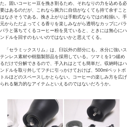
た。固いコーヒー豆を挽き割るため、それなりの力を込める必
要はあるのだが、これなら腕力に自信がなくても持て余すこと
はなさそうである。挽き上がりは手動式ならではの粒揃い。手
元からただよってくる香りを楽しみながら透明なカップにパラ
パラと落ちてくるコーヒー粉を見ていると、ときには無心にハ
ンドルを回すのもいいのではないかと思えてくる。
「セラミックスリム」は、臼以外の部分にも、水分に強いス
テンレス素材や樹脂製部品を採用している。ツマミを1つ緩め
るだけで分解できるので、手入れはとても簡単だ。収納時はハ
ンドルを取り外してフチに引っかけておけば、500mlペットボ
トルほどのスペースしかとらない。コーヒーの楽しみ方を広げ
られる魅力的なアイテムといえるのではないだろうか。