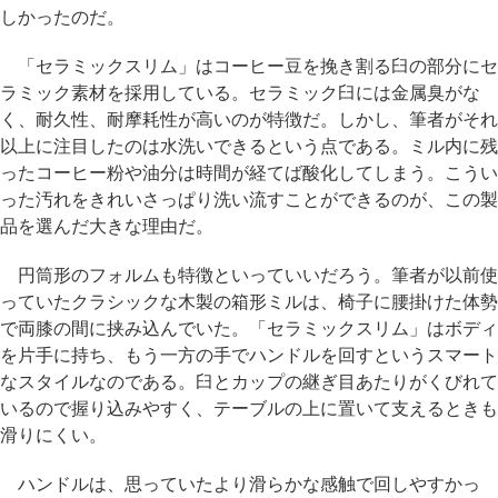
しかったのだ。
「セラミックスリム」はコーヒー豆を挽き割る臼の部分にセ
ラミック素材を採用している。セラミック臼には金属臭がな
く、耐久性、耐摩耗性が高いのが特徴だ。しかし、筆者がそれ
以上に注目したのは水洗いできるという点である。ミル内に残
ったコーヒー粉や油分は時間が経てば酸化してしまう。こうい
った汚れをきれいさっぱり洗い流すことができるのが、この製
品を選んだ大きな理由だ。
円筒形のフォルムも特徴といっていいだろう。筆者が以前使
っていたクラシックな木製の箱形ミルは、椅子に腰掛けた体勢
で両膝の間に挟み込んでいた。「セラミックスリム」はボディ
を片手に持ち、もう一方の手でハンドルを回すというスマート
なスタイルなのである。臼とカップの継ぎ目あたりがくびれて
いるので握り込みやすく、テーブルの上に置いて支えるときも
滑りにくい。
ハンドルは、思っていたより滑らかな感触で回しやすかっ