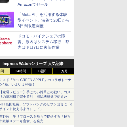
Amazonでセール
「Meta AI」を活用する体験
型イベント、渋谷で28日から
3日間限定開催
ドコモ・バイクシェアの障
害、原因はシステム移行 都
内は明日7日に復旧作業
Impress Watchシリーズ 人気記事
時間
24時間
1週間
1カ月
ミスド「Mrs. GREEN APPLE」のコラボドーナ
ツ4種、いよいよ発売！
【家電レビュー】手ごわい雑草との戦い、コメ
リの草刈機で完全勝利 掃除機感覚で使えた
NTT島田社長、ソフトバンクのセブン出資に「d
ポイント使えるようにして」
吉野家、牛リブロースを熱々で提供する「極旨
牛鉄板ステーキ定食」を発売