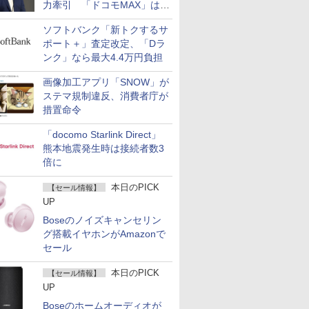
力牽引 「ドコモMAX」は
400万契約突破
ソフトバンク「新トクするサ
ポート＋」査定改定、「Dラ
ンク」なら最大4.4万円負担
画像加工アプリ「SNOW」が
ステマ規制違反、消費者庁が
措置命令
「docomo Starlink Direct」
熊本地震発生時は接続者数3
倍に
本日のPICK
【セール情報】
UP
Boseのノイズキャンセリン
グ搭載イヤホンがAmazonで
セール
本日のPICK
【セール情報】
UP
Boseのホームオーディオが