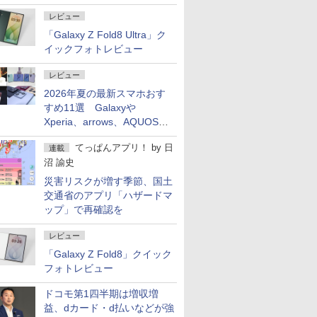
レビュー
「Galaxy Z Fold8 Ultra」ク
イックフォトレビュー
レビュー
2026年夏の最新スマホおす
すめ11選 Galaxyや
Xperia、arrows、AQUOSな
ど注目機種の特徴は
てっぱんアプリ！
by
日
連載
沼 諭史
災害リスクが増す季節、国土
交通省のアプリ「ハザードマ
ップ」で再確認を
レビュー
「Galaxy Z Fold8」クイック
フォトレビュー
ドコモ第1四半期は増収増
益、dカード・d払いなどが強