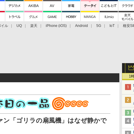
バイル
UQ
楽天
iPhone (iOS)
Android
5G
IoT
格安SI
アクセサリー
業界動向
法人向け
最新技術/その他
1
ァン「ゴリラの扇風機」はなぜ静かで