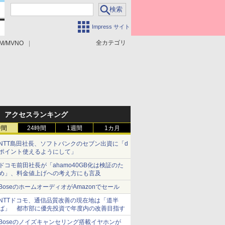
Impress サイト
全カテゴリ
M/MVNO
アクセスランキング
時間
24時間
1週間
1カ月
NTT島田社長、ソフトバンクのセブン出資に「d
ポイント使えるようにして」
ドコモ前田社長が「ahamo40GB化は検証のた
め」、料金値上げへの考え方にも言及
BoseのホームオーディオがAmazonでセール
NTTドコモ、通信品質改善の現在地は「道半
ば」 都市部に優先投資で年度内の改善目指す
Boseのノイズキャンセリング搭載イヤホンが