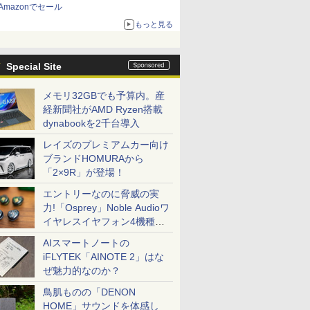
Amazonでセール
もっと見る
Special Site
メモリ32GBでも予算内。産
経新聞社がAMD Ryzen搭載
dynabookを2千台導入
レイズのプレミアムカー向け
ブランドHOMURAから
「2×9R」が登場！
エントリーなのに脅威の実
力!「Osprey」Noble Audioワ
イヤレスイヤフォン4機種を
一気に聴く
AIスマートノートの
iFLYTEK「AINOTE 2」はな
ぜ魅力的なのか？
鳥肌ものの「DENON
HOME」サウンドを体感し