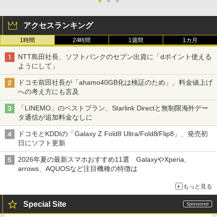
●
●
●
アクセスランキング
1時間
24時間
1週間
1カ月
NTT島田社長、ソフトバンクのセブン出資に「dポイント使える
ようにして」
ドコモ前田社長が「ahamo40GB化は検証のため」、料金値上げ
への考え方にも言及
「LINEMO」のベストプラン、Starlink Directと無制限海外デー
タ通信が追加料金なしに
ドコモとKDDIの「Galaxy Z Fold8 Ultra/Fold8/Flip8」、発売初
日にソフト更新
2026年夏の最新スマホおすすめ11選 GalaxyやXperia、
arrows、AQUOSなど注目機種の特徴は
もっと見る
Special Site