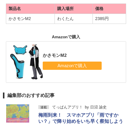
製品名
購入場所
価格
かさモンM2
わくたん
2385円
Amazonで購入
かさモンM2
編集部のおすすめ記事
てっぱんアプリ！
by
日沼 諭史
連載
梅雨到来！ スマホアプリ「雨ですか
い？」で降り始めをいち早く察知しよう