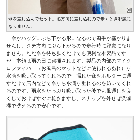
傘を差し込んでセット。縦方向に差し込むので歩くとき邪魔に
なりません。
傘がバッグにぶら下がる形になるので両手が塞がりま
せんし、タテ方向にぶら下がるので歩行時に邪魔になり
ません。ただ傘を持ち歩くだけでも便利な本製品です
が、本領は雨の日に発揮されます。製品の内部のマイク
ロファイバー（お風呂のマットなどに使われるあれ）が
水滴を吸い取ってくれるので、濡れた傘をホルダーに通
すだけで店内などで傘から水滴が垂れるのを防いでくれ
るのです。雨水をたっぷり吸い取った後でも風通しを良
くしておけばすぐに乾きますし、スナップを外せば洗濯
機で洗えるので安心です。