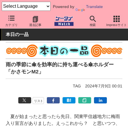
Powered by
Translate
ケータイ Watch
周辺機器/アクセサリー
その他
カテゴリ
過去記事
検索
Impressサイト
本日の一品
雨の季節に傘を効率的に持ち運べる傘ホルダー
「かさモンM2」
TAG
2024年7月9日 00:01
リスト
夏が始まったと思ったら先日、関東甲信越地方に梅雨
入り宣言がありました。えっこれから？ と思いつつ、