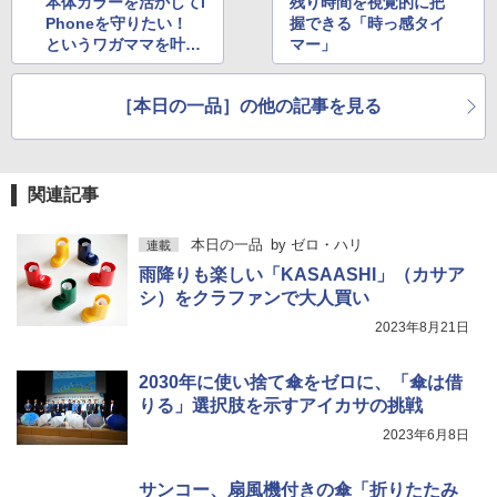
本体カラーを活かしてi
残り時間を視覚的に把
Phoneを守りたい！
握できる「時っ感タイ
というワガママを叶え
マー」
るケース「NOMAD M
agnetic Leather Bac
［本日の一品］の他の記事を見る
k」
関連記事
本日の一品
by
ゼロ・ハリ
連載
雨降りも楽しい「KASAASHI」（カサア
シ）をクラファンで大人買い
2023年8月21日
2030年に使い捨て傘をゼロに、「傘は借
りる」選択肢を示すアイカサの挑戦
2023年6月8日
サンコー、扇風機付きの傘「折りたたみ