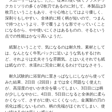
スムーサーはなし。ただ、従来の使い捨てプラスチッ
クカミソリの多くが2枚刃であるのに対して、本製品は3
枚刃ということもあり、そり心地としてはより優しく、
深剃りもしやすい。全体的に軽く柄が短いので、つまん
で持つというより、手で覆うような形でそっていくこと
になるから、やや使いにくさはあるものの、そるという
点での性能はかなり高いようだ。
紙製ということで、気になるのは耐久性。素材として
は、なんとなく牛乳パックに近いような気もするけれ
ど、それよりは丈夫そうな雰囲気。とはいえそれでも紙
は紙なので、水濡れに完全に耐えるわけではなさそう。
耐久試験的に浴室内に置きっぱなしにしながら使って
みた結果、2日目（2回目）までは全く問題なく使えた
が、高湿度のせいか水分を吸ってしまい、3日目には柄
が少ししなやかに。4日目、5日目になると全体的に柔ら
かくなって、さすがに使いにくくなった。金属製の刃の
劣化は感じないものの、柄の先端がほぐれてしまい、使