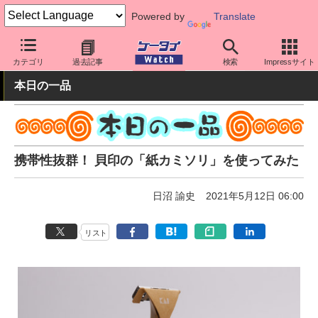
Powered by
Translate
ケータイ Watch
周辺機器/アクセサリー
その他
カテゴリ
過去記事
検索
Impressサイト
本日の一品
携帯性抜群！ 貝印の「紙カミソリ」を使ってみた
日沼 諭史
2021年5月12日 06:00
リスト