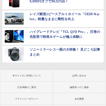
5,000円オフで30万円台！
レイズ鍛造1ピースアルミホイール「CE28 N-p
lus」軽量なままに剛性を向上
ハイグレードテレビ「TCL Q7D Pro」。圧巻の
色彩美で映画＆ゲームが極上体験に
ソニーミラーレス一眼の大特集！ 見どころ記事
まとめ
本サイトのご利用について
お問い合わせ
広告掲載のご案内
編集部へのご連絡
プライバシーポリシー
会社概要