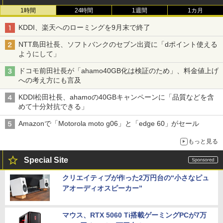
1時間
24時間
1週間
1カ月
KDDI、楽天へのローミングを9月末で終了
NTT島田社長、ソフトバンクのセブン出資に「dポイント使える
ようにして」
ドコモ前田社長が「ahamo40GB化は検証のため」、料金値上げ
への考え方にも言及
KDDI松田社長、ahamoの40GBキャンペーンに「品質などを含
めて十分対抗できる」
Amazonで「Motorola moto g06」と「edge 60」がセール
もっと見る
Special Site
クリエイティブが作った2万円台の“小さなピュ
アオーディオスピーカー”
マウス、RTX 5060 Ti搭載ゲーミングPCが7万