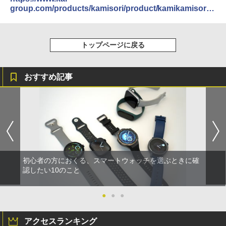
group.com/products/kamisori/product/kamikamisori.h
tml
トップページに戻る
おすすめ記事
初心者の方におくる、スマートウォッチを選ぶときに確
認したい10のこと
●
●
●
アクセスランキング