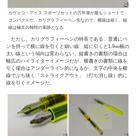
カヴェコ・アイス スポーツセットの万年筆が最もショートで
コンパクトだ。カリグラフィーペン先なので、横線は細く、縦
線は極太の独特の筆跡となる
ただし、カリグラフィーペンの特長である、普通にペ
ンを持って横に線を引くと細い線、縦に引くと1.9㎜幅の
太い線という傾向は変わらない。縦書きの書類の場合は
幅広のハイライターイメージだが、横書きの書類に線を
引く場合はアンダーライン的になるか、文字の中央を横
線でぶち抜く「ストライクアウト」（打ち消し線）的に
線を引くイメージだ。