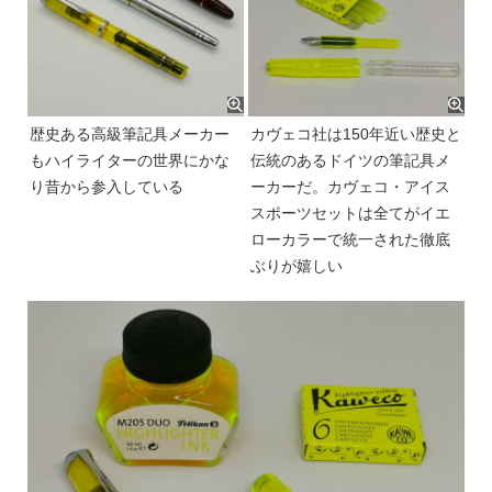
歴史ある高級筆記具メーカー
カヴェコ社は150年近い歴史と
もハイライターの世界にかな
伝統のあるドイツの筆記具メ
り昔から参入している
ーカーだ。カヴェコ・アイス
スポーツセットは全てがイエ
ローカラーで統一された徹底
ぶりが嬉しい