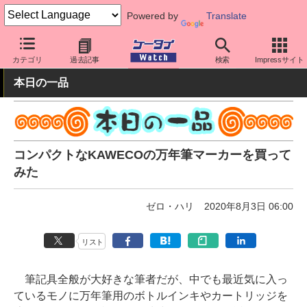
Powered by
Translate
ケータイ Watch
周辺機器/アクセサリー
その他
カテゴリ
過去記事
検索
Impressサイト
本日の一品
コンパクトなKAWECOの万年筆マーカーを買って
みた
ゼロ・ハリ
2020年8月3日 06:00
リスト
筆記具全般が大好きな筆者だが、中でも最近気に入っ
ているモノに万年筆用のボトルインキやカートリッジを