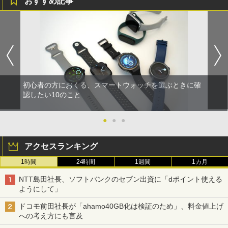
おすすめ記事
初心者の方におくる、スマートウォッチを選ぶときに確
認したい10のこと
●
●
●
アクセスランキング
1時間
24時間
1週間
1カ月
NTT島田社長、ソフトバンクのセブン出資に「dポイント使える
ようにして」
ドコモ前田社長が「ahamo40GB化は検証のため」、料金値上げ
への考え方にも言及