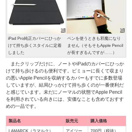
iPad Pro純正カバーにひっか
ペンを使うときも邪魔になり
けて持ち歩くスタイルに定着
ません（そもそもApple Pencil
しました
が長すぎるんですが……）
またクリップだけに、ノートやiPadのカバーにひっか
けて持ち歩けるのも便利です。ビミョーに長くて収まり
の悪いApple Pencilを収納するカバーもすでに多数登場
していますが、結局ひっかけて持ち歩くのが一番便利だ
と感じています。未だにノーマルの状態でApple Pencil
を利用されている向きには、安価なことも含めておすす
めの一品です。
製品名
販売元
購入価格
LAMARCK（ラマルク）
アイツー
700円（税抜）