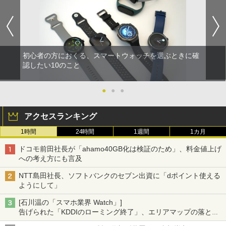
初心者の方におくる、スマートウォッチを選ぶときに確
認したい10のこと
●
●
●
アクセスランキング
1時間
24時間
1週間
1カ月
ドコモ前田社長が「ahamo40GB化は検証のため」、料金値上げ
への考え方にも言及
NTT島田社長、ソフトバンクのセブン出資に「dポイント使える
ようにして」
[石川温の「スマホ業界 Watch」]
告げられた「KDDIのローミング終了」、エリアマップの落とし
穴と楽天モバイルの課題