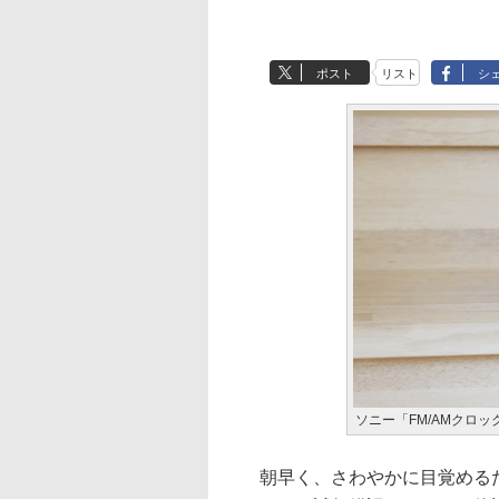
ポスト
リスト
シ
ソニー「FM/AMクロック
朝早く、さわやかに目覚めるた