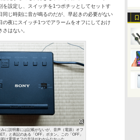
刻を設定し、スイッチを1つポチッとしてセットす
日同じ時刻に音が鳴るのだが、早起きの必要がない
日の夜にスイッチ1つでアラームをオフにしておけ
ささはない。
なみに説明書には記載がないが、音声（電源）オフ
ESET」と表記のある「OFF」ボタン。この「OFF」
最初は電源オフの方法がわからなかった