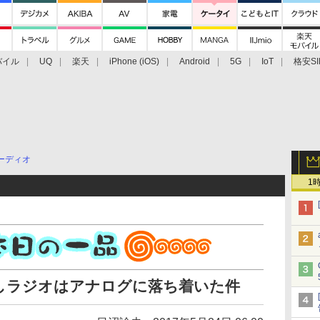
バイル
UQ
楽天
iPhone (iOS)
Android
5G
IoT
格安SI
アクセサリー
業界動向
法人向け
最新技術/その他
ーディオ
1
しラジオはアナログに落ち着いた件