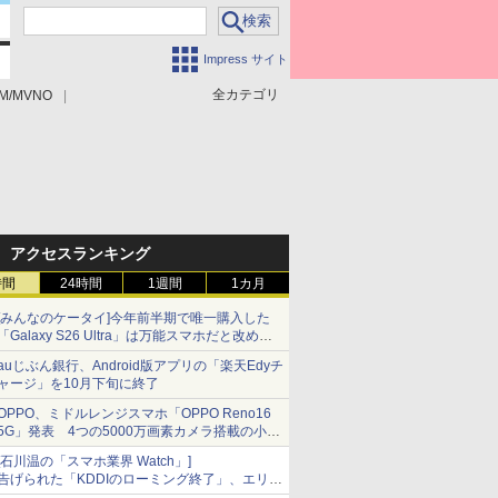
Impress サイト
全カテゴリ
M/MVNO
アクセスランキング
時間
24時間
1週間
1カ月
[みんなのケータイ]今年前半期で唯一購入した
「Galaxy S26 Ultra」は万能スマホだと改めて
思う
auじぶん銀行、Android版アプリの「楽天Edyチ
ャージ」を10月下旬に終了
OPPO、ミドルレンジスマホ「OPPO Reno16
5G」発表 4つの5000万画素カメラ搭載の小型
モデル
[石川温の「スマホ業界 Watch」]
告げられた「KDDIのローミング終了」、エリア
マップの落とし穴と楽天モバイルの課題