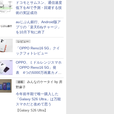
ドコモとサムスン、通信速度
低下をAIで予測・回避する技
術の実証成功
auじぶん銀行、Android版ア
プリの「楽天Edyチャージ」
を10月下旬に終了
レビュー
「OPPO Reno16 5G」クイ
ックフォトレビュー
OPPO、ミドルレンジスマホ
「OPPO Reno16 5G」発
表 4つの5000万画素カメラ
搭載の小型モデル
みんなのケータイ
by
房
連載
野麻子
今年前半期で唯一購入した
「Galaxy S26 Ultra」は万能
スマホだと改めて思う
【Galaxy S26 Ultra】