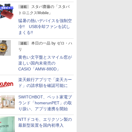
スタパ齋藤の「スタパ
連載
トロニクスMobile」
猛暑の熱いデバイスを強制空
冷!! USB冷却ファンを試し
まくる!!
本日の一品
by
ゼロ・ハ
連載
リ
黄色い文字盤とスマイル窓が
楽しい国内未発売の
CASIO「AMW-880D」
楽天銀行アプリで「楽天カー
ド」の請求額を確認可能に
SWITCHBOT、ペット家電ブ
ランド「homerunPET」の取
り扱い、アプリ連携を開始
NTTドコモ、エリクソン製の
最新型装置を国内初導入