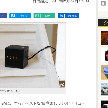
日沼諭史
2017年5月24日 06:00
ェア
はてブ
note
LinkedIn
ラジオ ICF-C1」
めに、ずっとベストな“目覚ましラジオ”ソリュー