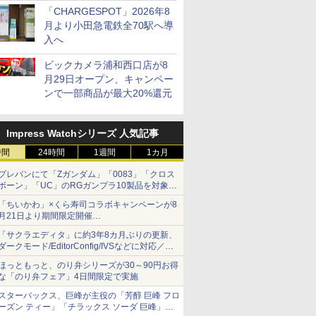
「CHARGESPOT」2026年8
月より小田急電鉄全70駅へ導
入へ
ビックカメラ浦和西口店が8
月29日オープン、キャンペー
ンで一部商品が最大20%還元
Impress Watchシリーズ 人気記事
時間
24時間
1週間
1カ月
プレバンにて「Zガンダム」「0083」「クロス
ボーン」「UC」のRGガンプラ10製品を対象に
した抽選販売が8月10日11時より実施！
「ちいかわ」×くら寿司コラボキャンペーンが8
月21日より期間限定開催
オリジナルの湯呑みや寿司皿が景品に登場！
「サクラエディタ」に約3年8カ月ぶりの更新、
ダークモード/EditorConfig/IVSなどに対応／複
数の脆弱性に対処したセキュリティアップデー
ほっともっと、のり弁シリーズが30～90円お得
ト
な「のり弁フェア」4日間限定で実施
スターバックス、巨峰が主役の「芳醇 巨峰 フロ
ーズン ティー」「チラックス ソーダ 巨峰」発