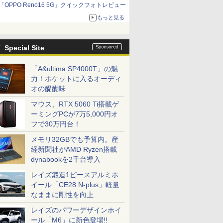
「OPPO Reno16 5G」クイックフォトレビュー
もっと見る
Special Site
「A&ultima SP4000T」の魅
力！ポケットに入るオーディ
オの醍醐味
マウス、RTX 5060 Ti搭載ゲ
ーミングPCが7万5,000円オ
フで30万円台！
メモリ32GBでも予算内。産
経新聞社がAMD Ryzen搭載
dynabookを2千台導入
レイズ鍛造1ピースアルミホ
イール「CE28 N-plus」軽量
なままに剛性を向上
レイズのパワーデザインホイ
ール「M6」に新色登場!!