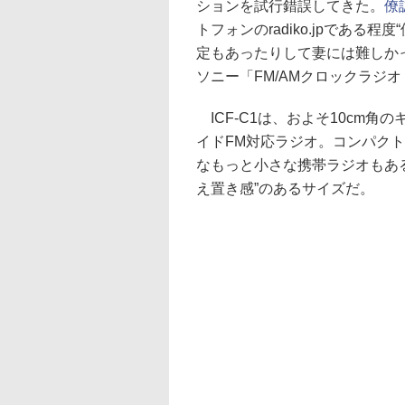
ションを試行錯誤してきた。
僚
トフォンのradiko.jpであ
定もあったりして妻には難しか
ソニー「FM/AMクロックラジオ 
ICF-C1は、およそ10cm
イドFM対応ラジオ。コンパク
なもっと小さな携帯ラジオもある
え置き感”のあるサイズだ。