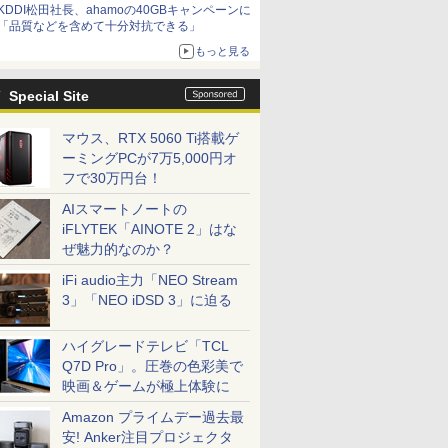
KDDI松田社長、ahamoの40GBキャンペーンに
「品質などを含めて十分対抗できる」
もっと見る
Special Site
マウス、RTX 5060 Ti搭載ゲ
ーミングPCが7万5,000円オ
フで30万円台！
AIスマートノートの
iFLYTEK「AINOTE 2」はな
ぜ魅力的なのか？
iFi audio主力「NEO Stream
3」「NEO iDSD 3」に迫る
ハイグレードテレビ「TCL
Q7D Pro」。圧巻の色彩美で
映画＆ゲームが極上体験に
Amazon プライムデー過去最
安! Anker注目プロジェクタ