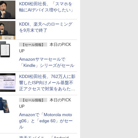
KDDI松田社長、「スマホを
軸にAIデバイス増やしたい」
KDDI、楽天へのローミング
を9月末で終了
本日のPICK
【セール情報】
UP
Amazonサマーセールで
「Kindle」シリーズがセール
KDDI松田社長、762万人に影
響したISP向けメール基盤不
正アクセスで対策をあらため
て説明
本日のPICK
【セール情報】
UP
Amazonで「Motorola moto
g06」と「edge 60」がセー
ル