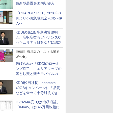
最新型装置を国内初導入
「CHARGESPOT」2026年8
月より小田急電鉄全70駅へ導
入へ
KDDIの第1四半期決算説明
会、増収増益もガバナンスや
セキュリティ対策などに課題
石川温の「スマホ業界
連載
Watch」
告げられた「KDDIのローミ
ング終了」、エリアマップの
落とし穴と楽天モバイルの課
題
KDDI松田社長、ahamoの
40GBキャンペーンに「品質
などを含めて十分対抗でき
る」
IIJの26年度1Qは増収増益、
「IIJmio」は145万回線超に