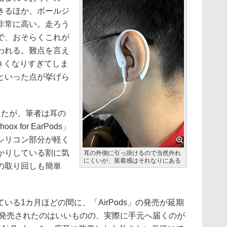
きるほか、ボールジ
非常に高い。走ろう
で、おそらくこれが
われる。難点を言え
大きくなりすぎてしま
といった点が挙げら
たが、筆者は耳の
 for EarPods」
シリコン部分が軽く
かりしている割に気
耳の外側に引っ掛けるので当然外れ
にくいが、装着感はそれなりにある
の取り回しも簡単
る1カ月ほどの間に、「AirPods」の発売が延期
で発売されたのはいいものの、実際に手元へ届くのが