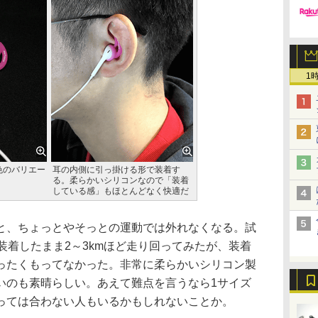
1
ds。色のバリエー
耳の内側に引っ掛ける形で装着す
る。柔らかいシリコンなので「装着
している感」もほとんどなく快適だ
と、ちょっとやそっとの運動では外れなくなる。試
Pods」を装着したまま2～3kmほど走り回ってみたが、装着
ったくもってなかった。非常に柔らかいシリコン製
いのも素晴らしい。あえて難点を言うなら1サイズ
っては合わない人もいるかもしれないことか。