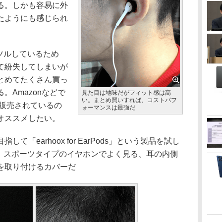
る。しかも容易に外
たようにも感じられ
ルツルしているため
て紛失してしまいが
とめてたくさん買っ
。Amazonなどで
見た目は地味だがフィット感は高
い。まとめ買いすれば、コストパフ
が販売されているの
ォーマンスは最強だ
オススメしたい。
「earhoox for EarPods」という製品を試し
sに、スポーツタイプのイヤホンでよく見る、耳の内側
を取り付けるカバーだ