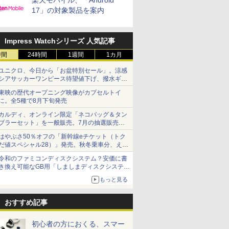
楽天モバイル、「Android
17」の対象製品を案内
Impress Watchシリーズ 人気記事
時間
24時間
1週間
1カ月
ユニクロ、今日から「お盆特別セール」。涼感
シアサッカーワンピース待望値下げ、撥水ギア
ショーツは1990円に
東映の歴代オープニング映像がカプセルトイ
に。全5種で8月下旬発売
カルディ、オンライン限定「ネコバッグ＆タン
ブラーセット」を一般販売。7月の抽選販売の
当選無効分
はやぶさ50％オフの「新幹線eチケット（トク
だ値スペシャル28）」発売。秋冬乗車分、えき
ねっと限定
令和のファミコンディスクシステム？安価に書
き換え可能なGB用「しましまディスクシステ
ム」
もっと見る
おすすめ記事
初心者の方におくる、スマー