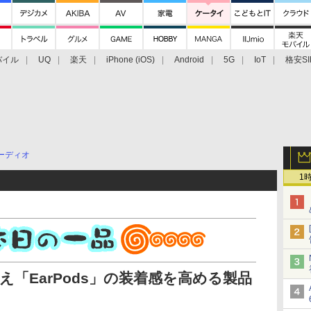
バイル
UQ
楽天
iPhone (iOS)
Android
5G
IoT
格安SI
アクセサリー
業界動向
法人向け
最新技術/その他
ーディオ
1
備え「EarPods」の装着感を高める製品