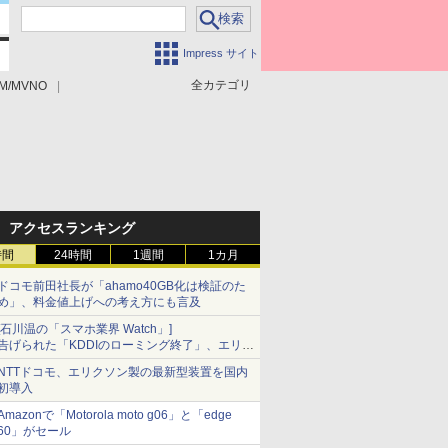
Impress サイト
全カテゴリ
M/MVNO
アクセスランキング
時間
24時間
1週間
1カ月
ドコモ前田社長が「ahamo40GB化は検証のた
め」、料金値上げへの考え方にも言及
[石川温の「スマホ業界 Watch」]
告げられた「KDDIのローミング終了」、エリア
マップの落とし穴と楽天モバイルの課題
NTTドコモ、エリクソン製の最新型装置を国内
初導入
Amazonで「Motorola moto g06」と「edge
60」がセール