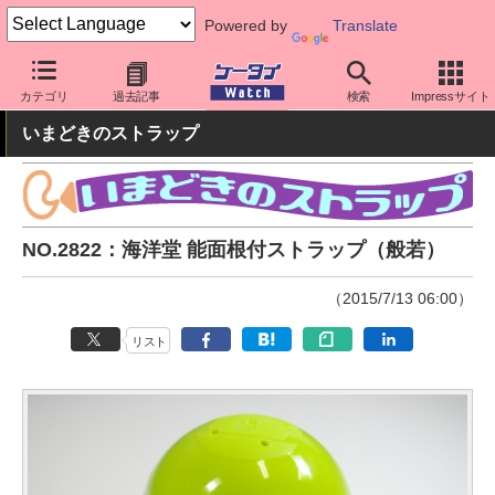
Powered by
Translate
ケータイ Watch
周辺機器/アクセサリー
その他
カテゴリ
過去記事
検索
Impressサイト
いまどきのストラップ
NO.2822：海洋堂 能面根付ストラップ（般若）
（2015/7/13 06:00）
リスト