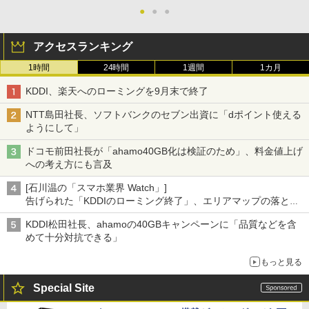
●
●
●
アクセスランキング
1時間
24時間
1週間
1カ月
KDDI、楽天へのローミングを9月末で終了
NTT島田社長、ソフトバンクのセブン出資に「dポイント使える
ようにして」
ドコモ前田社長が「ahamo40GB化は検証のため」、料金値上げ
への考え方にも言及
[石川温の「スマホ業界 Watch」]
告げられた「KDDIのローミング終了」、エリアマップの落とし
穴と楽天モバイルの課題
KDDI松田社長、ahamoの40GBキャンペーンに「品質などを含
めて十分対抗できる」
もっと見る
Special Site