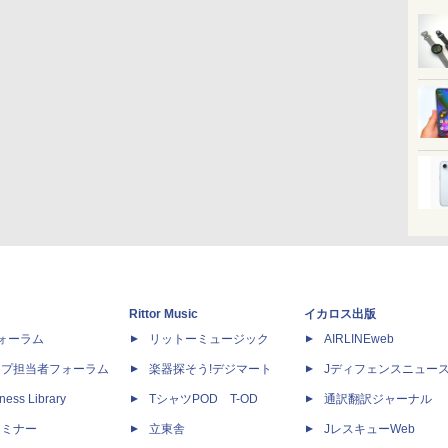
Rittor Music
イカロス出版
dフォーラム
リットーミュージック
AIRLINEweb
ップ担当者フォーラム
楽器探そう!デジマート
Jディフェンスニュー
ness Library
TシャツPOD T-OD
通訳翻訳ジャーナル
セミナー
立東舎
JレスキューWeb