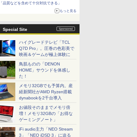
「品質などを含めて十分対抗できる」
もっと見る
Special Site
ハイグレードテレビ「TCL
Q7D Pro」。圧巻の色彩美で
映画＆ゲームが極上体験に
鳥肌ものの「DENON
HOME」サウンドを体感し
た！
メモリ32GBでも予算内。産
経新聞社がAMD Ryzen搭載
dynabookを2千台導入
お値段そのままでメモリ倍
増！メモリ32GBの「お得な
ゲーミングノート」
iFi audio主力「NEO Stream
3」「NEO iDSD 3」に迫る