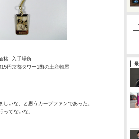
価格
入手場所
最
315円
京都タワー1階の土産物屋
ましいな、と思うカープファンであった。
行ってないな。