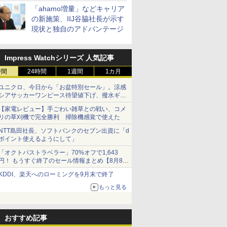
「ahamo増量」などキャリア
の新施策、IIJ谷脇社長が示す
現状と独自のアドバンテージ
Impress Watchシリーズ 人気記事
時間
24時間
1週間
1カ月
ユニクロ、今日から「お盆特別セール」。涼感
シアサッカーワンピース待望値下げ、撥水ギア
ショーツは1990円に
【家電レビュー】手ごわい雑草との戦い、コメ
リの草刈機で完全勝利 掃除機感覚で使えた
NTT島田社長、ソフトバンクのセブン出資に「d
ポイント使えるようにして」
「オクトパストラベラー」70%オフで1,643
円！ もうすぐ終了のセール情報まとめ【8月8日
更新】
KDDI、楽天へのローミングを9月末で終了
ニンテンドーeショップでは「大神 絶景版」が
67%オフで990円
もっと見る
おすすめ記事