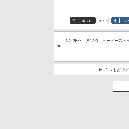
ポスト
リスト
シ
NO.2564：八ツ橋キューピースト
▲
［いまどき