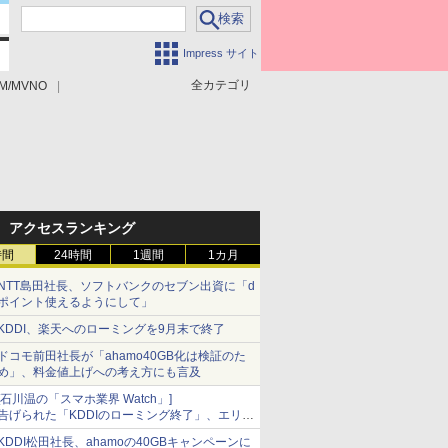
Impress サイト
全カテゴリ
M/MVNO
アクセスランキング
時間
24時間
1週間
1カ月
NTT島田社長、ソフトバンクのセブン出資に「d
ポイント使えるようにして」
KDDI、楽天へのローミングを9月末で終了
ドコモ前田社長が「ahamo40GB化は検証のた
め」、料金値上げへの考え方にも言及
[石川温の「スマホ業界 Watch」]
告げられた「KDDIのローミング終了」、エリア
マップの落とし穴と楽天モバイルの課題
KDDI松田社長、ahamoの40GBキャンペーンに