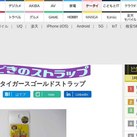
バイル
UQ
楽天
iPhone (iOS)
Android
5G
IoT
格安SI
アクセサリー
業界動向
法人向け
最新技術/その他
1
阪神タイガースゴールドストラップ
はてブ
note
LinkedIn