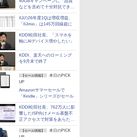
40GBキャンペーンに「品質
などを含めて十分対抗でき
る」
IIJの26年度1Qは増収増益、
「IIJmio」は145万回線超に
KDDI松田社長、「スマホを
軸にAIデバイス増やしたい」
KDDI、楽天へのローミング
を9月末で終了
本日のPICK
【セール情報】
UP
Amazonサマーセールで
「Kindle」シリーズがセール
KDDI松田社長、762万人に影
響したISP向けメール基盤不
正アクセスで対策をあらため
て説明
本日のPICK
【セール情報】
UP