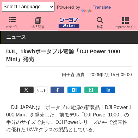
Powered by
Translate
ケータイ Watch
周辺機器/アクセサリー
充電器
カテゴリ
過去記事
検索
Impressサイト
ニュース
DJI、1kWhポータブル電源「DJI Power 1000
Mini」発売
田子森 勇貴
2026年2月15日 09:00
リスト
DJI JAPANは、ポータブル電源の新製品「DJI Power 1
000 Mini」を発売した。前モデル「DJI Power 1000」の
半分のサイズであり、DJI Powerシリーズの中で携帯性
に優れた1kWhクラスの製品としている。