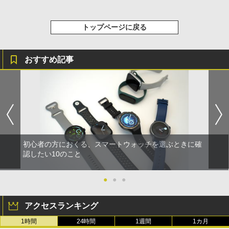
トップページに戻る
おすすめ記事
初心者の方におくる、スマートウォッチを選ぶときに確
認したい10のこと
●
●
●
アクセスランキング
1時間
24時間
1週間
1カ月