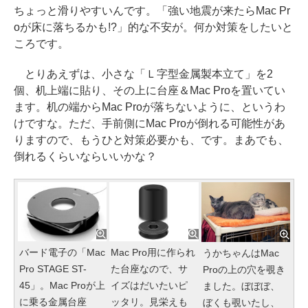
ちょっと滑りやすいんです。「強い地震が来たらMac Pr
oが床に落ちるかも!?」的な不安が。何か対策をしたいと
ころです。
とりあえずは、小さな「Ｌ字型金属製本立て」を2
個、机上端に貼り、その上に台座＆Mac Proを置いてい
ます。机の端からMac Proが落ちないように、というわ
けですな。ただ、手前側にMac Proが倒れる可能性があ
りますので、もうひと対策必要かも、です。まあでも、
倒れるくらいならいいかな？
バード電子の「Mac
Mac Pro用に作られ
うかちゃんはMac
Pro STAGE ST-
た台座なので、サ
Proの上の穴を覗き
45」。Mac Proが上
イズはだいたいピ
ました。ぼぼぼ、
に乗る金属台座
ッタリ。見栄えも
ぼくも覗いたし、