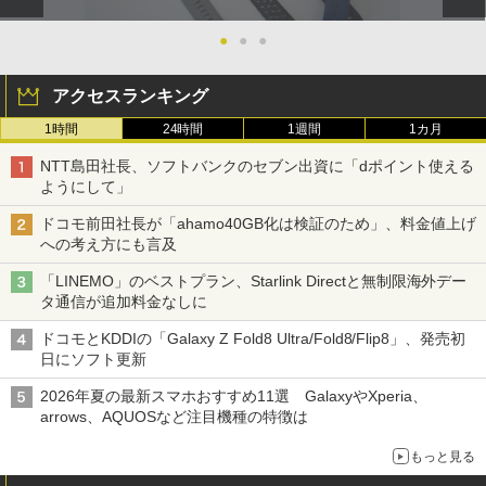
●
●
●
アクセスランキング
1時間
24時間
1週間
1カ月
NTT島田社長、ソフトバンクのセブン出資に「dポイント使える
ようにして」
ドコモ前田社長が「ahamo40GB化は検証のため」、料金値上げ
への考え方にも言及
「LINEMO」のベストプラン、Starlink Directと無制限海外デー
タ通信が追加料金なしに
ドコモとKDDIの「Galaxy Z Fold8 Ultra/Fold8/Flip8」、発売初
日にソフト更新
2026年夏の最新スマホおすすめ11選 GalaxyやXperia、
arrows、AQUOSなど注目機種の特徴は
もっと見る