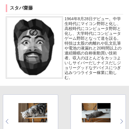
スタパ齋藤
1964年8月28日デビュー。中学
生時代にマイコン野郎と化し、
高校時代にコンピュータ野郎と
化し、大学時代にコンピュータ
ゲーム野郎となって道を誤る。
特技は太股の肉離れや乱文乱筆
や電池の液漏れと20時間以上の
連続睡眠の自称衝動買い技術
者。収入のほとんどをカッコよ
いしサイバーだしナイスだしジ
ョリーグッドなデバイスにつぎ
込みつつライター稼業に勤し
む。