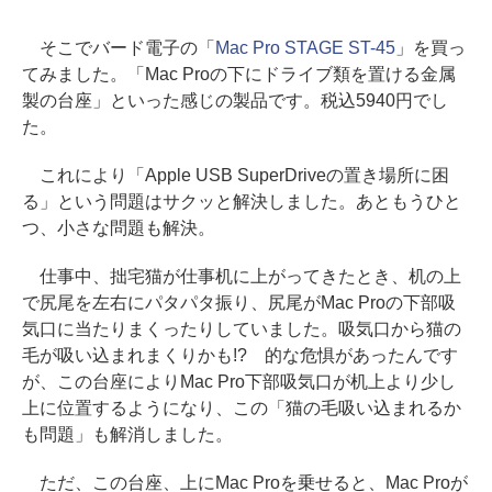
そこでバード電子の「
Mac Pro STAGE ST-45
」を買っ
てみました。「Mac Proの下にドライブ類を置ける金属
製の台座」といった感じの製品です。税込5940円でし
た。
これにより「Apple USB SuperDriveの置き場所に困
る」という問題はサクッと解決しました。あともうひと
つ、小さな問題も解決。
仕事中、拙宅猫が仕事机に上がってきたとき、机の上
で尻尾を左右にパタパタ振り、尻尾がMac Proの下部吸
気口に当たりまくったりしていました。吸気口から猫の
毛が吸い込まれまくりかも!? 的な危惧があったんです
が、この台座によりMac Pro下部吸気口が机上より少し
上に位置するようになり、この「猫の毛吸い込まれるか
も問題」も解消しました。
ただ、この台座、上にMac Proを乗せると、Mac Proが