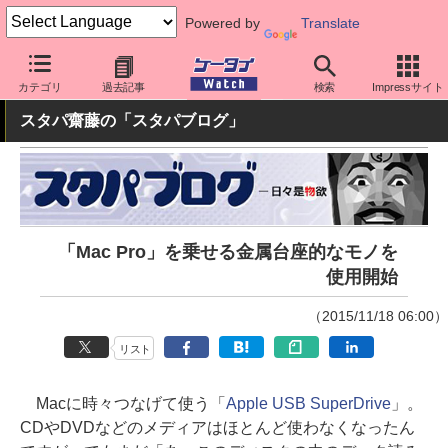
Powered by
Translate
ケータイ Watch
周辺機器/アクセサリー
カテゴリ
過去記事
検索
Impressサイト
スタパ齋藤の「スタパブログ」
「Mac Pro」を乗せる金属台座的なモノを
使用開始
（2015/11/18 06:00）
リスト
Macに時々つなげて使う「
Apple USB SuperDrive
」。
CDやDVDなどのメディアはほとんど使わなくなったん