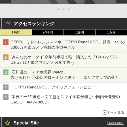
●
●
●
アクセスランキング
1時間
24時間
1週間
1カ月
OPPO、ミドルレンジスマホ「OPPO Reno16 5G」発表 4つの
5000万画素カメラ搭載の小型モデル
[みんなのケータイ]今年前半期で唯一購入した「Galaxy S26
Ultra」は万能スマホだと改めて思う
[石川温の「スマホ業界 Watch」]
告げられた「KDDIのローミング終了」、エリアマップの落とし
穴と楽天モバイルの課題
「OPPO Reno16 5G」クイックフォトレビュー
[本日の一品]黄色い文字盤とスマイル窓が楽しい国内未発売の
CASIO「AMW-880D」
もっと見る
Special Site