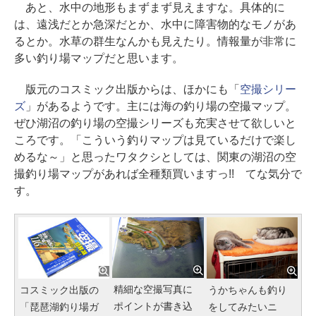
あと、水中の地形もまずまず見えますな。具体的に
は、遠浅だとか急深だとか、水中に障害物的なモノがあ
るとか。水草の群生なんかも見えたり。情報量が非常に
多い釣り場マップだと思います。
版元のコスミック出版からは、ほかにも「
空撮シリー
ズ
」があるようです。主には海の釣り場の空撮マップ。
ぜひ湖沼の釣り場の空撮シリーズも充実させて欲しいと
ころです。「こういう釣りマップは見ているだけで楽し
めるな～」と思ったワタクシとしては、関東の湖沼の空
撮釣り場マップがあれば全種類買いますっ!! てな気分で
す。
精細な空撮写真に
コスミック出版の
うかちゃんも釣り
ポイントが書き込
「琵琶湖釣り場ガ
をしてみたいニ