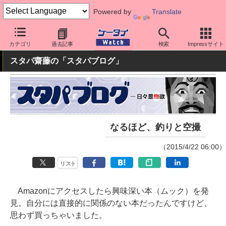
Powered by
Translate
ケータイ Watch
周辺機器/アクセサリー
その他
カテゴリ
過去記事
検索
Impressサイト
スタパ齋藤の「スタパブログ」
なるほど、釣りと空撮
（2015/4/22 06:00）
リスト
Amazonにアクセスしたら興味深い本（ムック）を発
見。自分には直接的に関係のない本だったんですけど、
思わず買っちゃいました。