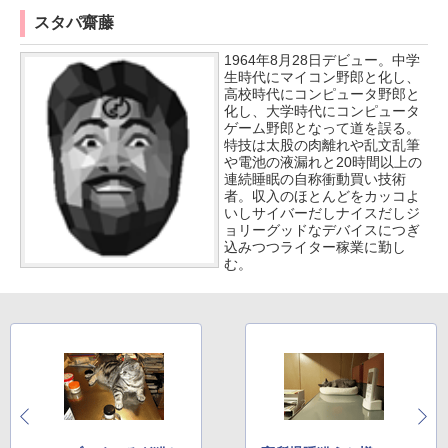
スタパ齋藤
1964年8月28日デビュー。中学
生時代にマイコン野郎と化し、
高校時代にコンピュータ野郎と
化し、大学時代にコンピュータ
ゲーム野郎となって道を誤る。
特技は太股の肉離れや乱文乱筆
や電池の液漏れと20時間以上の
連続睡眠の自称衝動買い技術
者。収入のほとんどをカッコよ
いしサイバーだしナイスだしジ
ョリーグッドなデバイスにつぎ
込みつつライター稼業に勤し
む。