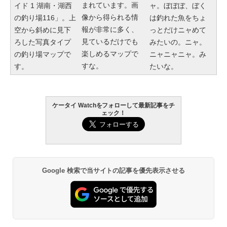
まれています。画
イド 1 湖南・湖西
ャ。ぼぼぼ、ぼく
像から得られる情
の釣り場116」。上
は釣れた魚をちょ
報が非常に多く、
空から斜めに見下
っとだけニャめて
見ているだけでも
ろした写真タイプ
みたいの。ニャ。
楽しめるマップで
の釣り場マップで
ニャニャニャ。み
すな。
す。
たいな。
ケータイ Watchをフォローして最新記事をチ
ェック！
Google 検索で当サイトの記事を優先表示させる