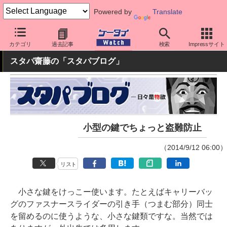
Powered by
Translate
ケータイ Watch
周辺機器/アクセサリー
その他
カテゴリ
過去記事
検索
Impressサイト
スタパ齋藤の「スタパブログ」
小型の鍵でちょっと盗難防止
（2014/9/12 06:00）
リスト
小さな鍵をけっこー使います。たとえばキャリーバッ
グのファスナースライダーの引き手（つまむ部分）同士
を留めるのに使うような、小さな鍵類ですな。当然では