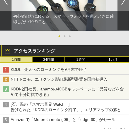
初心者の方におくる、スマートウォッチを選ぶときに確
認したい10のこと
●
●
●
アクセスランキング
1時間
24時間
1週間
1カ月
KDDI、楽天へのローミングを9月末で終了
NTTドコモ、エリクソン製の最新型装置を国内初導入
KDDI松田社長、ahamoの40GBキャンペーンに「品質などを含
めて十分対抗できる」
[石川温の「スマホ業界 Watch」]
告げられた「KDDIのローミング終了」、エリアマップの落とし
穴と楽天モバイルの課題
Amazonで「Motorola moto g06」と「edge 60」がセール