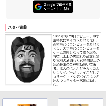
スタパ齋藤
1964年8月28日デビュー。中学
生時代にマイコン野郎と化し、
高校時代にコンピュータ野郎と
化し、大学時代にコンピュータ
ゲーム野郎となって道を誤る。
特技は太股の肉離れや乱文乱筆
や電池の液漏れと20時間以上の
連続睡眠の自称衝動買い技術
者。収入のほとんどをカッコよ
いしサイバーだしナイスだしジ
ョリーグッドなデバイスにつぎ
込みつつライター稼業に勤し
む。