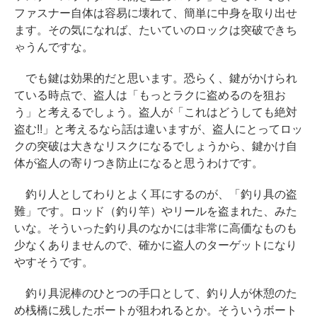
ファスナー自体は容易に壊れて、簡単に中身を取り出せ
ます。その気になれば、たいていのロックは突破できち
ゃうんですな。
でも鍵は効果的だと思います。恐らく、鍵がかけられ
ている時点で、盗人は「もっとラクに盗めるのを狙お
う」と考えるでしょう。盗人が「これはどうしても絶対
盗む!!」と考えるなら話は違いますが、盗人にとってロッ
クの突破は大きなリスクになるでしょうから、鍵かけ自
体が盗人の寄りつき防止になると思うわけです。
釣り人としてわりとよく耳にするのが、「釣り具の盗
難」です。ロッド（釣り竿）やリールを盗まれた、みた
いな。そういった釣り具のなかには非常に高価なものも
少なくありませんので、確かに盗人のターゲットになり
やすそうです。
釣り具泥棒のひとつの手口として、釣り人が休憩のた
め桟橋に残したボートが狙われるとか。そういうボート