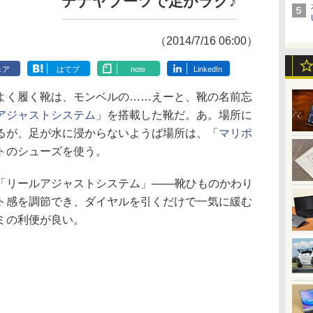
テナヤブーツで足がラク♪
（2014/7/16 06:00）
ェア
はてブ
note
LinkedIn
く履く靴は、モンベルの……えーと、靴の名前忘
アジャストシステム
」を搭載した靴だ。あ。場所に
るが、足が水に浸からないようば場所は、「
マリポ
トのシューズを使う。
リールアジャストシステム」───靴ひものかわり
ト感を調節でき、ダイヤルを引くだけで一気に緩む
ミの利便が良い。