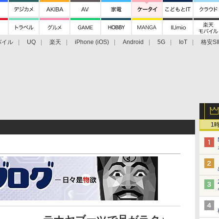
バイル
UQ
楽天
iPhone (iOS)
Android
5G
IoT
格安SI
アクセサリー
業界動向
法人向け
最新技術/その他
1