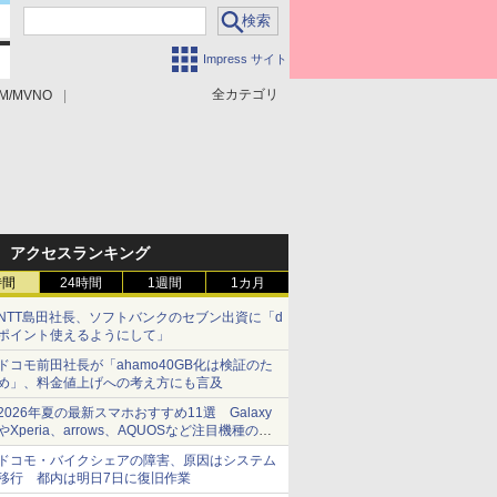
Impress サイト
全カテゴリ
M/MVNO
アクセスランキング
時間
24時間
1週間
1カ月
NTT島田社長、ソフトバンクのセブン出資に「d
ポイント使えるようにして」
ドコモ前田社長が「ahamo40GB化は検証のた
め」、料金値上げへの考え方にも言及
2026年夏の最新スマホおすすめ11選 Galaxy
やXperia、arrows、AQUOSなど注目機種の特
徴は
ドコモ・バイクシェアの障害、原因はシステム
移行 都内は明日7日に復旧作業