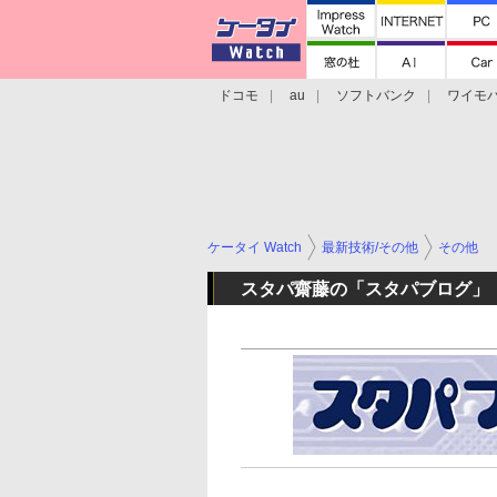
ドコモ
au
ソフトバンク
ワイモ
格安スマホ/SIMフリースマホ
周辺機器/
ケータイ Watch
最新技術/その他
その他
スタパ齋藤の「スタパブログ」