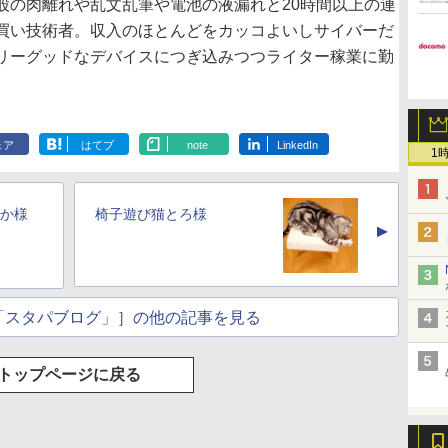
股の肉離れや乱文乱筆や電池の液漏れと20時間以上の連
買い技術者。収入のほとんどをカッコよいしサイバーだ
リーグッドなデバイスにつぎ込みつつライター稼業に勤
ェア
はてブ
note
LinkedIn
1
か様
椅子遊び猫とろ様
▲
「スタパブログ」］の他の記事を見る
トップページに戻る