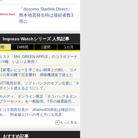
「docomo Starlink Direct」
熊本地震発生時は接続者数3
倍に
Impress Watchシリーズ 人気記事
時間
24時間
1週間
1カ月
ミスド「Mrs. GREEN APPLE」のコラボドーナ
ツ4種、いよいよ発売！
【家電レビュー】手ごわい雑草との戦い、コメ
リの草刈機で完全勝利 掃除機感覚で使えた
NTT島田社長、ソフトバンクのセブン出資に「d
ポイント使えるようにして」
カルディ、オンライン限定「ネコバッグ＆タン
ブラーセット」を一般販売。7月の抽選販売の
当選無効分
ドコモ前田社長が「ahamo40GB化は検証のた
め」、料金値上げへの考え方にも言及
もっと見る
おすすめ記事