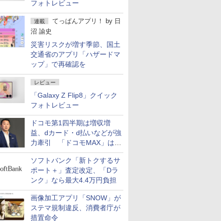
フォトレビュー
てっぱんアプリ！
by
日
連載
沼 諭史
災害リスクが増す季節、国土
交通省のアプリ「ハザードマ
ップ」で再確認を
レビュー
「Galaxy Z Flip8」クイック
フォトレビュー
ドコモ第1四半期は増収増
益、dカード・d払いなどが強
力牽引 「ドコモMAX」は
400万契約突破
ソフトバンク「新トクするサ
ポート＋」査定改定、「Dラ
ンク」なら最大4.4万円負担
画像加工アプリ「SNOW」が
ステマ規制違反、消費者庁が
措置命令