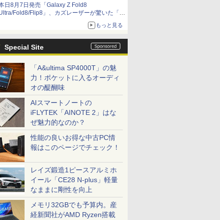
本日8月7日発売「Galaxy Z Fold8
Ultra/Fold8/Flip8」、カズレーザーが驚いた「そ
ば屋のメニュー並みの薄さ」
もっと見る
Special Site
「A&ultima SP4000T」の魅
力！ポケットに入るオーディ
オの醍醐味
AIスマートノートの
iFLYTEK「AINOTE 2」はな
ぜ魅力的なのか？
性能の良いお得な中古PC情
報はこのページでチェック！
レイズ鍛造1ピースアルミホ
イール「CE28 N-plus」軽量
なままに剛性を向上
メモリ32GBでも予算内。産
経新聞社がAMD Ryzen搭載