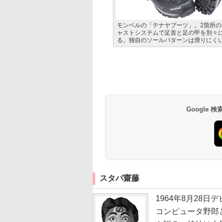
モンベルの「テナヤブーツ」。2箇所
ャストシステムで足首と足の甲を別々
る。独自のソールパターンは滑りにく
Google
スタパ齋藤
1964年8月28
コンピュータ野郎