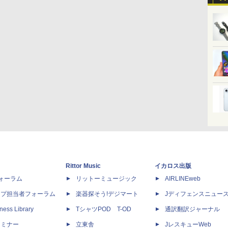
Rittor Music
イカロス出版
dフォーラム
リットーミュージック
AIRLINEweb
ップ担当者フォーラム
楽器探そう!デジマート
Jディフェンスニュー
ness Library
TシャツPOD T-OD
通訳翻訳ジャーナル
セミナー
立東舎
JレスキューWeb