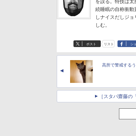
を誤る。特技は太
続睡眠の自称衝動
しナイスだしジョ
しむ。
ポスト
リスト
シ
高所で警戒するう
▲
［スタパ齋藤の