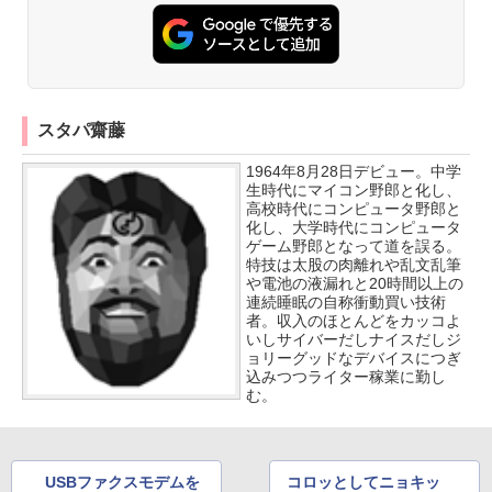
スタパ齋藤
1964年8月28日デビュー。中学
生時代にマイコン野郎と化し、
高校時代にコンピュータ野郎と
化し、大学時代にコンピュータ
ゲーム野郎となって道を誤る。
特技は太股の肉離れや乱文乱筆
や電池の液漏れと20時間以上の
連続睡眠の自称衝動買い技術
者。収入のほとんどをカッコよ
いしサイバーだしナイスだしジ
ョリーグッドなデバイスにつぎ
込みつつライター稼業に勤し
む。
USBファクスモデムを
コロッとしてニョキッ