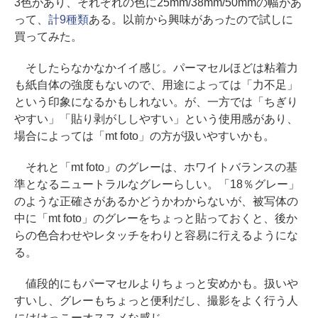
3色があり、それぞれの色に25mm/38mm/50mmの幅があ
って、
計9種類
ある。以前から興味があったので試しに
買ってみた。
そしたらなかなかイイ感じ。パーマセルほどは粘着力
も紙自体の強度もないので、用途によっては「力不足」
という印象になるかもしれない。が、一方では「ちぎり
やすい」「貼り剥がししやすい」という使用感があり、
場合によっては「mt foto」の方が扱いやすいかも。
それと「mt foto」のグレーは、ホワイトバランスの基
準となるニュートラルなグレーらしい。「18％グレー」
のような正確さがあるかどうかわからないが、被写体の
中に「mt foto」のグレーをちょっと貼っておくと、後か
らの色合わせやレタッチをわりと容易に行えるようにな
る。
値段的にもパーマセルよりちょっと安めかも。扱いや
すいし、グレーもちょっと便利だし、撮影をよく行う人
にはけっこーオススメな感じ。