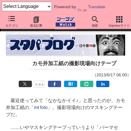
Powered by
Translate
スタパ齋藤の「スタパブログ」
カテゴリ
過去記事
検索
Impressサイト
カモ井加工紙の撮影現場向けテープ
（2013/6/17 06:00）
リスト
最近使ってみて「なかなかイイ♪」と思ったのが、カモ
井加工紙の
「mt foto」
。撮影現場向けのマスキングテー
プだ。
……いやマスキングテープっていうより「パーマセ