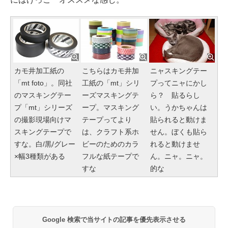
カモ井加工紙の
こちらはカモ井加
ニャスキングテー
「mt foto」。同社
工紙の「mt」シリ
プってニャにかし
のマスキングテー
ーズマスキングテ
ら？ 貼るらし
プ「mt」シリーズ
ープ。マスキング
い。うかちゃんは
の撮影現場向けマ
テープってより
貼られると動けま
スキングテープで
は、クラフト系ホ
せん。ぼくも貼ら
すな。白/黒/グレー
ビーのためのカラ
れると動けませ
×幅3種類がある
フルな紙テープで
ん。ニャ。ニャ。
すな
的な
Google 検索で当サイトの記事を優先表示させる