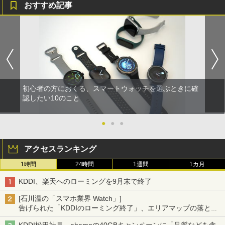
おすすめ記事
初心者の方におくる、スマートウォッチを選ぶときに確
認したい10のこと
●
●
●
アクセスランキング
1時間
24時間
1週間
1カ月
KDDI、楽天へのローミングを9月末で終了
[石川温の「スマホ業界 Watch」]
告げられた「KDDIのローミング終了」、エリアマップの落とし
穴と楽天モバイルの課題
KDDI松田社長、ahamoの40GBキャンペーンに「品質などを含