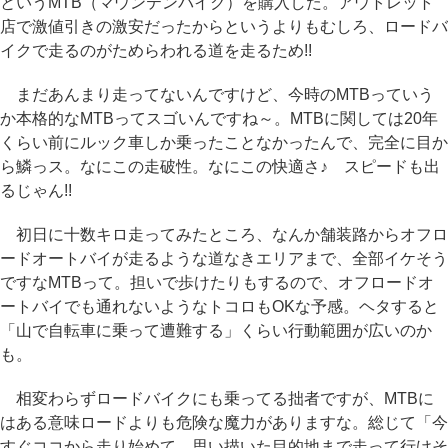
というMTB（マウンテンバイク）を購入した。アウトレット
店で激値引きの激安だったからというよりもむしろ、ロードバ
イクで走るのがためらわれる道を走るため!!
まだあんまり走ってないんですけど、今時のMTBっていう
か本格的なMTBってスゴいんですね～。MTBに関しては20年
くらい前にルック車しか乗ったことなかったんで、完全に目か
ら鱗っス。なにこの走破性。なにこの快適さ♪ スピードも出
るじゃん!!
初日に十数キロ走ってみたところ、なんか舗装路からオフロ
ードオートバイが走るような道なきエリアまで、全部イケそう
ですなMTBって。担いで歩けたりもするので、オフロードオ
ートバイでも通れないようなトコロもOKな予感。ヘタすると
「山で自転車に乗って遭難する」くらい行動範囲が広いのか
も。
相変わらずロードバイクにも乗ってる拙者ですが、MTBに
はある意味ロードよりも危険な魔力がありますな。総じて「今
すぐココから走り始めて、思い描いた目的地まで走って行けそ