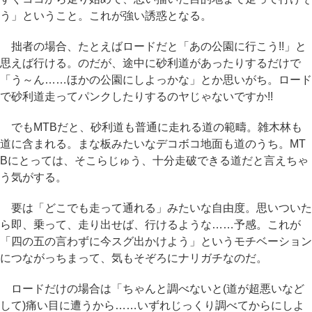
う」ということ。これが強い誘惑となる。
拙者の場合、たとえばロードだと「あの公園に行こう!!」と
思えば行ける。のだが、途中に砂利道があったりするだけで
「う～ん……ほかの公園にしよっかな」とか思いがち。ロード
で砂利道走ってパンクしたりするのヤじゃないですか!!
でもMTBだと、砂利道も普通に走れる道の範疇。雑木林も
道に含まれる。まな板みたいなデコボコ地面も道のうち。MT
Bにとっては、そこらじゅう、十分走破できる道だと言えちゃ
う気がする。
要は「どこでも走って通れる」みたいな自由度。思いついた
ら即、乗って、走り出せば、行けるような……予感。これが
「四の五の言わずに今スグ出かけよう」というモチベーション
につながっちまって、気もそぞろにナリガチなのだ。
ロードだけの場合は「ちゃんと調べないと(道が超悪いなど
して)痛い目に遭うから……いずれじっくり調べてからにしよ