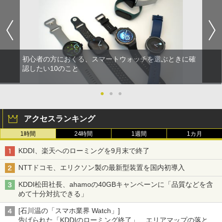
初心者の方におくる、スマートウォッチを選ぶときに確
認したい10のこと
●
●
●
アクセスランキング
1時間
24時間
1週間
1カ月
KDDI、楽天へのローミングを9月末で終了
NTTドコモ、エリクソン製の最新型装置を国内初導入
KDDI松田社長、ahamoの40GBキャンペーンに「品質などを含
めて十分対抗できる」
[石川温の「スマホ業界 Watch」]
告げられた「KDDIのローミング終了」、エリアマップの落とし