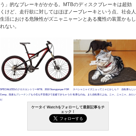
う」的なブレーキがかかる。MTBのディスクブレーキは超効
くけど、走行欲に対してはほぼノーブレーキという点、社会人
生活における危険性がズニャニャーンとある魔性の装置かもし
れない。
SPECIALIZEDのクロスカントリーMTB、2010 Stumpjumper FSR
スペシャニャイズニョってニャにかしら？ 自転車らしい
Comp。段差も
グレーチング
も小石も不安僅少で走破できちゃうの
転車なのね。また自転車だよね。ニャ。ニャニャ。みたい
だ
ケータイ Watchをフォローして最新記事をチ
ェック！