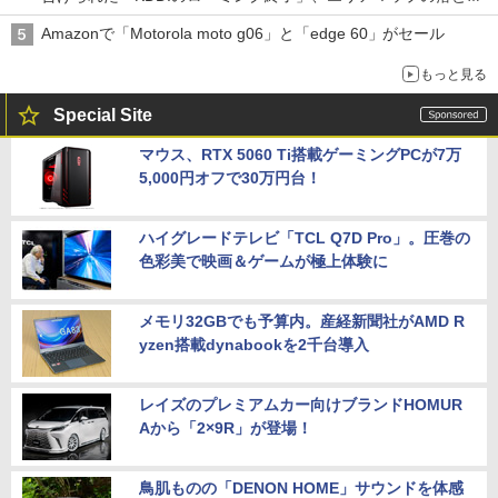
穴と楽天モバイルの課題
Amazonで「Motorola moto g06」と「edge 60」がセール
もっと見る
Special Site
マウス、RTX 5060 Ti搭載ゲーミングPCが7万
5,000円オフで30万円台！
ハイグレードテレビ「TCL Q7D Pro」。圧巻の
色彩美で映画＆ゲームが極上体験に
メモリ32GBでも予算内。産経新聞社がAMD R
yzen搭載dynabookを2千台導入
レイズのプレミアムカー向けブランドHOMUR
Aから「2×9R」が登場！
鳥肌ものの「DENON HOME」サウンドを体感