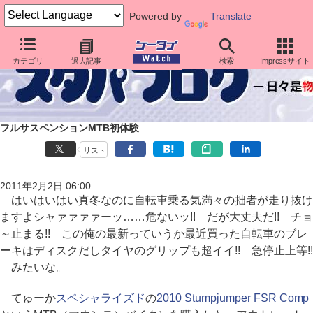
Powered by
Translate
カテゴリ
過去記事
検索
Impressサイト
フルサスペンションMTB初体験
リスト
2011年2月2日 06:00
はいはいはい真冬なのに自転車乗る気満々の拙者が走り抜け
ますよシャァァァァーッ……危ないッ!! だが大丈夫だ!! チョ
～止まる!! この俺の最新っていうか最近買った自転車のブレ
ーキはディスクだしタイヤのグリップも超イイ!! 急停止上等!!
みたいな。
てゅーか
スペシャライズド
の
2010 Stumpjumper FSR Comp