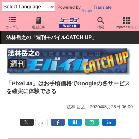
Powered by
Translate
ケータイ Watch
OS
Android
Pixel
カテゴリ
過去記事
検索
Impressサイト
法林岳之の「週刊モバイルCATCH UP」
「Pixel 4a」はお手頃価格でGoogleの各サービス
を確実に体験できる
法林 岳之
2020年8月28日 06:00
リスト