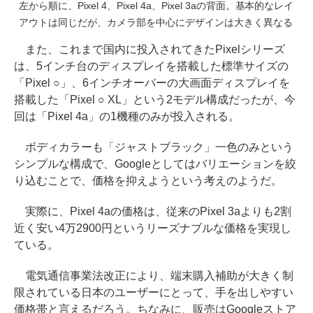
左から順に、Pixel 4、Pixel 4a、Pixel 3aの背面。基本的なレイ
アウトは同じだが、カメラ部を中心にデザインは大きく異なる
また、これまで国内に投入されてきたPixelシリーズ
は、5インチ台のディスプレイを搭載した標準サイズの
「Pixel ○」、6インチオーバーの大画面ディスプレイを
搭載した「Pixel ○ XL」という2モデル構成だったが、今
回は「Pixel 4a」の1機種のみが投入される。
ボディカラーも「ジャストブラック」一色のみという
シンプルな構成で、Googleとしてはバリエーションを絞
り込むことで、価格を抑えようという考えのようだ。
実際に、Pixel 4aの価格は、従来のPixel 3aよりも2割
近く安い4万2900円というリーズナブルな価格を実現し
ている。
電気通信事業法改正により、端末購入補助が大きく制
限されている日本のユーザーにとって、手を出しやすい
価格帯と言えるだろう。ちなみに、販売はGoogleストア