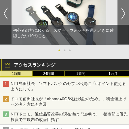
初心者の方におくる、スマートウォッチを選ぶときに確
認したい10のこと
●
●
●
アクセスランキング
1時間
24時間
1週間
1カ月
NTT島田社長、ソフトバンクのセブン出資に「dポイント使える
ようにして」
ドコモ前田社長が「ahamo40GB化は検証のため」、料金値上げ
への考え方にも言及
NTTドコモ、通信品質改善の現在地は「道半ば」 都市部に優先
投資で年度内の改善目指す