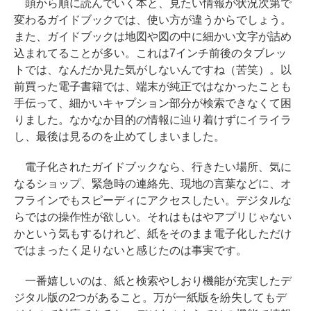
頭から順に読んでいく本と、見たい情報が状況次第で
変わるガイドブックでは、使い方が違うからでしょう。
また、ガイドブックは地図や図の中に細かい文字が詰め
込まれてることが多い。これは7インチ前後のタブレッ
トでは、なんだか見た気がしないんですね（苦笑）。以
前買った電子書籍では、端末が純正ではなかったことも
手伝って、細かいキャプション部分が検索できなくて困
りました。なかなか目的の情報に辿り着けずにイライラ
し、最後は見るのを止めてしまいました。
電子化されたガイドブックなら、行きたい場所、気に
なるショップ、緊急時の連絡先、現地の言葉などに、オ
フラインでもスピーディにアクセスしたい。デジタルな
らではの操作性が欲しい。それはもはやアプリじゃない
かという気もするけれど、紙をそのまま電子化しただけ
ではまったく足りないと感じたのは事実です。
一番嬉しいのは、紙と検索やしおり機能が充実したデ
ジタル版の2つがあること。万が一紙版を紛失してもデ