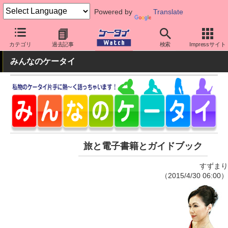
Powered by
Translate
ケータイ Watch
周辺機器/アクセサリー
その他
カテゴリ
過去記事
検索
Impressサイト
みんなのケータイ
旅と電子書籍とガイドブック
すずまり
（2015/4/30 06:00）