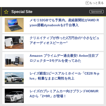
もっと見る
Special Site
メモリ32GBでも予算内。産経新聞社がAMD R
yzen搭載dynabookを2千台導入
クリエイティブが作った2万円台の“小さなピュ
アオーディオスピーカー”
Amazon プライムデー過去最安! Anker注目プ
ロジェクター3モデルを使ってみた
レイズ鍛造1ピースアルミホイール「CE28 N-p
lus」軽量なままに剛性を向上
レイズのプレミアムカー向けブランドHOMUR
Aから「2×9R」が登場！