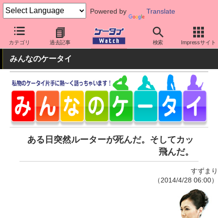
Powered by
Translate
ケータイ Watch
周辺機器/アクセサリー
その他
カテゴリ
過去記事
検索
Impressサイト
みんなのケータイ
ある日突然ルーターが死んだ。そしてカッ
飛んだ。
すずまり
（2014/4/28 06:00）