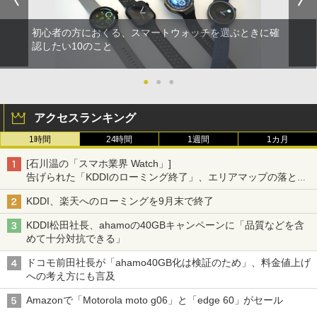
初心者の方におくる、スマートウォッチを選ぶときに確
認したい10のこと
●
●
●
アクセスランキング
1時間
24時間
1週間
1カ月
[石川温の「スマホ業界 Watch」]
告げられた「KDDIのローミング終了」、エリアマップの落とし
穴と楽天モバイルの課題
KDDI、楽天へのローミングを9月末で終了
KDDI松田社長、ahamoの40GBキャンペーンに「品質などを含
めて十分対抗できる」
ドコモ前田社長が「ahamo40GB化は検証のため」、料金値上げ
への考え方にも言及
Amazonで「Motorola moto g06」と「edge 60」がセール