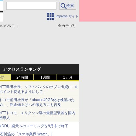
Impress サイト
全カテゴリ
M/MVNO
アクセスランキング
時間
24時間
1週間
1カ月
NTT島田社長、ソフトバンクのセブン出資に「d
ポイント使えるようにして」
ドコモ前田社長が「ahamo40GB化は検証のた
め」、料金値上げへの考え方にも言及
NTTドコモ、エリクソン製の最新型装置を国内
初導入
KDDI、楽天へのローミングを9月末で終了
[石川温の「スマホ業界 Watch」]