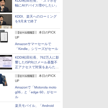
KDDI松田社長、「スマホを
軸にAIデバイス増やしたい」
KDDI、楽天へのローミング
を9月末で終了
本日のPICK
【セール情報】
UP
Amazonサマーセールで
「Kindle」シリーズがセール
KDDI松田社長、762万人に影
響したISP向けメール基盤不
正アクセスで対策をあらため
て説明
本日のPICK
【セール情報】
UP
Amazonで「Motorola moto
g06」と「edge 60」がセー
ル
楽天モバイル、「Android