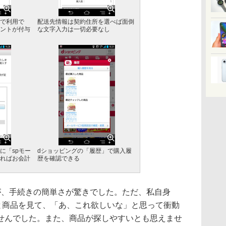
で利用で
配送先情報は契約住所を選べば面倒
ントが付与
な文字入力は一切必要なし
に「spモー
dショッピングの「履歴」で購入履
ればお会計
歴を確認できる
、手続きの簡単さが驚きでした。ただ、私自身
ラと商品を見て、「あ、これ欲しいな」と思って衝動
せんでした。また、商品が探しやすいとも思えませ