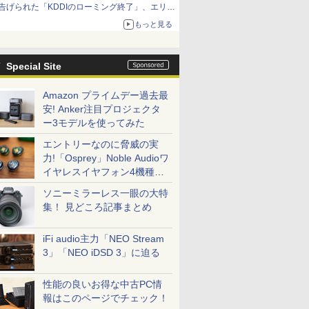
告げられた「KDDIのローミング終了」、エリア
マップの落とし穴と楽天モバイルの課題
もっと見る
Special Site
Amazon プライムデー過去最
安! Anker注目プロジェクタ
ー3モデルを使ってみた
エントリーなのに脅威の実
力!「Osprey」Noble Audioワ
イヤレスイヤフォン4機種を
一気に聴く
ソニーミラーレス一眼の大特
集！ 見どころ記事まとめ
iFi audio主力「NEO Stream
3」「NEO iDSD 3」に迫る
性能の良いお得な中古PC情
報はこのページでチェック！