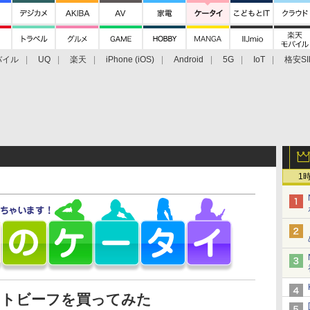
バイル
UQ
楽天
iPhone (iOS)
Android
5G
IoT
格安SI
アクセサリー
業界動向
法人向け
最新技術/その他
1
ストビーフを買ってみた