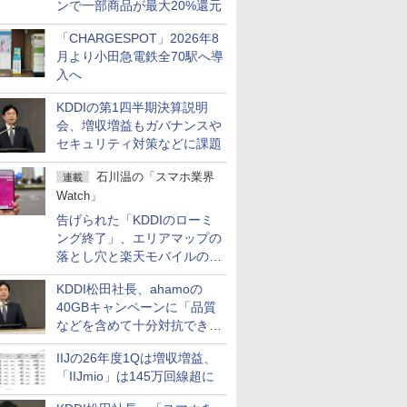
ンで一部商品が最大20%還元
「CHARGESPOT」2026年8
月より小田急電鉄全70駅へ導
入へ
KDDIの第1四半期決算説明
会、増収増益もガバナンスや
セキュリティ対策などに課題
石川温の「スマホ業界
連載
Watch」
告げられた「KDDIのローミ
ング終了」、エリアマップの
落とし穴と楽天モバイルの課
題
KDDI松田社長、ahamoの
40GBキャンペーンに「品質
などを含めて十分対抗でき
る」
IIJの26年度1Qは増収増益、
「IIJmio」は145万回線超に