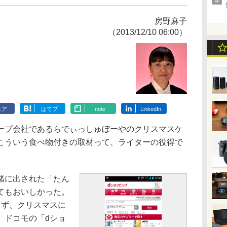
房野麻子
（2013/12/10 06:00）
ェア
はてブ
note
LinkedIn
プ会社であるらでぃっしゅぼーやのクリスマスケ
こういう食べ物付きの取材って、ライターの役得で
緒に出された「たん
てもおいしかった。
きず、クリスマスに
、ドコモの「dショ