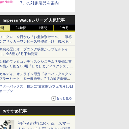
17」の対象製品を案内
Impress Watchシリーズ 人気記事
時間
24時間
1週間
1カ月
ユニクロ、今日から「お盆特別セール」。涼感
シアサッカーワンピース待望値下げ、撥水ギア
ショーツは1990円に
東映の歴代オープニング映像がカプセルトイ
に。全5種で8月下旬発売
令和のファミコンディスクシステム？安価に書
き換え可能なGB用「しましまディスクシステ
ム」
カルディ、オンライン限定「ネコバッグ＆タン
ブラーセット」を一般販売。7月の抽選販売の
当選無効分
スターバックス、横浜に“文化財カフェ”8月10日
オープン
もっと見る
おすすめ記事
初心者の方におくる、スマー