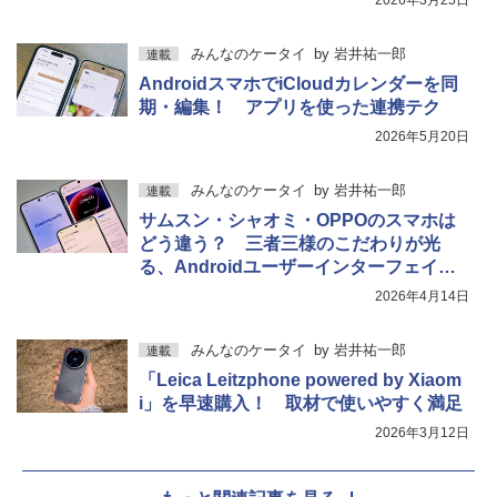
みんなのケータイ
by
岩井祐一郎
連載
AndroidスマホでiCloudカレンダーを同
期・編集！ アプリを使った連携テク
2026年5月20日
みんなのケータイ
by
岩井祐一郎
連載
サムスン・シャオミ・OPPOのスマホは
どう違う？ 三者三様のこだわりが光
る、Androidユーザーインターフェイス
の「使い勝手」
2026年4月14日
みんなのケータイ
by
岩井祐一郎
連載
「Leica Leitzphone powered by Xiaom
i」を早速購入！ 取材で使いやすく満足
2026年3月12日