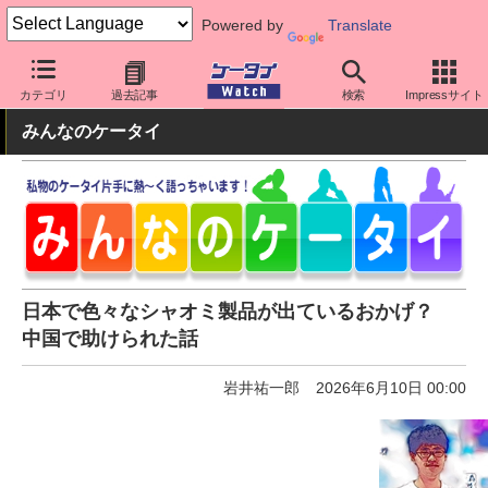
Powered by
Translate
ケータイ Watch
OS
Android
シャオミ
カテゴリ
過去記事
検索
Impressサイト
みんなのケータイ
日本で色々なシャオミ製品が出ているおかげ？
中国で助けられた話
岩井祐一郎
2026年6月10日 00:00