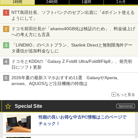
1時間
24時間
1週間
1カ月
NTT島田社長、ソフトバンクのセブン出資に「dポイント使える
ようにして」
ドコモ前田社長が「ahamo40GB化は検証のため」、料金値上げ
への考え方にも言及
「LINEMO」のベストプラン、Starlink Directと無制限海外デー
タ通信が追加料金なしに
ドコモとKDDIの「Galaxy Z Fold8 Ultra/Fold8/Flip8」、発売初
日にソフト更新
2026年夏の最新スマホおすすめ11選 GalaxyやXperia、
arrows、AQUOSなど注目機種の特徴は
もっと見る
Special Site
性能の良いお得な中古PC情報はこのページで
チェック！