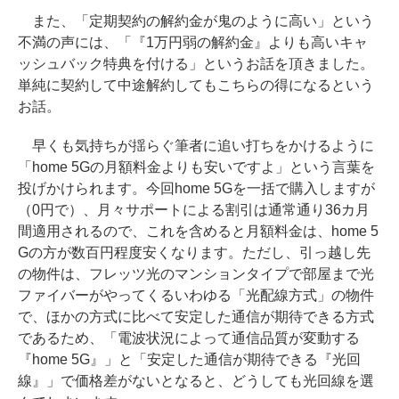
また、「定期契約の解約金が鬼のように高い」という
不満の声には、「『1万円弱の解約金』よりも高いキャ
ッシュバック特典を付ける」というお話を頂きました。
単純に契約して中途解約してもこちらの得になるという
お話。
早くも気持ちが揺らぐ筆者に追い打ちをかけるように
「home 5Gの月額料金よりも安いですよ」という言葉を
投げかけられます。今回home 5Gを一括で購入しますが
（0円で）、月々サポートによる割引は通常通り36カ月
間適用されるので、これを含めると月額料金は、home 5
Gの方が数百円程度安くなります。ただし、引っ越し先
の物件は、フレッツ光のマンションタイプで部屋まで光
ファイバーがやってくるいわゆる「光配線方式」の物件
で、ほかの方式に比べて安定した通信が期待できる方式
であるため、「電波状況によって通信品質が変動する
『home 5G』」と「安定した通信が期待できる『光回
線』」で価格差がないとなると、どうしても光回線を選