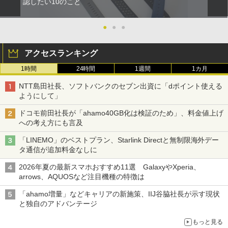
認したい10のこと
●
●
●
アクセスランキング
1時間
24時間
1週間
1カ月
NTT島田社長、ソフトバンクのセブン出資に「dポイント使える
ようにして」
ドコモ前田社長が「ahamo40GB化は検証のため」、料金値上げ
への考え方にも言及
「LINEMO」のベストプラン、Starlink Directと無制限海外デー
タ通信が追加料金なしに
2026年夏の最新スマホおすすめ11選 GalaxyやXperia、
arrows、AQUOSなど注目機種の特徴は
「ahamo増量」などキャリアの新施策、IIJ谷脇社長が示す現状
と独自のアドバンテージ
もっと見る