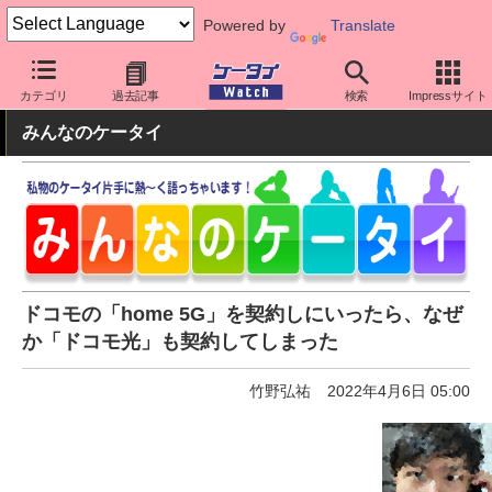
Powered by
Translate
ケータイ Watch
キャリア
ドコモ
料金プラン・割引
カテゴリ
過去記事
検索
Impressサイト
みんなのケータイ
ドコモの「home 5G」を契約しにいったら、なぜ
か「ドコモ光」も契約してしまった
竹野弘祐
2022年4月6日 05:00