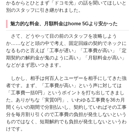
かるからとひとまず「ドコモ光」の話を聞いてほしいと
別のスタッフに引き継がれました。
魅力的な料金、月額料金はhome 5Gより安かった
さて、どうやって目の前のスタッフを攻略しよう
か……などと頭の中で考え、固定回線の契約でネックに
なるものと言えば「工事が遅い」「工事費が高い」「定
期契約の解約金が鬼のように高い」「月額料金が高い」
などがまず思いつきます。
しかし、相手は何百人とユーザーを相手にしてきた強
者です。まず、「工事費が高い」という声に対しては
「工事費一括0円」というポイントを打ち出してきまし
た。ありがちな「実質0円」、いわゆる工事費を36カ月
間くらいの期間で分割払いし、契約していればその工事
分を毎月割り引くので工事費の負担が発生しないという
ものではなく、短期解約でも負担が発生しないというわ
けです。