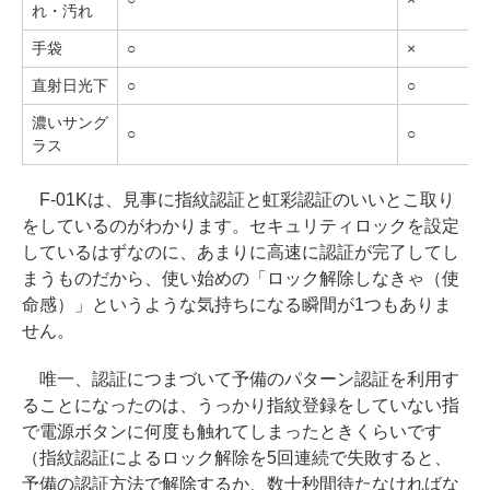
れ・汚れ
手袋
○
×
直射日光下
○
○
濃いサング
○
○
ラス
F-01Kは、見事に指紋認証と虹彩認証のいいとこ取り
をしているのがわかります。セキュリティロックを設定
しているはずなのに、あまりに高速に認証が完了してし
まうものだから、使い始めの「ロック解除しなきゃ（使
命感）」というような気持ちになる瞬間が1つもありま
せん。
唯一、認証につまづいて予備のパターン認証を利用す
ることになったのは、うっかり指紋登録をしていない指
で電源ボタンに何度も触れてしまったときくらいです
（指紋認証によるロック解除を5回連続で失敗すると、
予備の認証方法で解除するか、数十秒間待たなければな