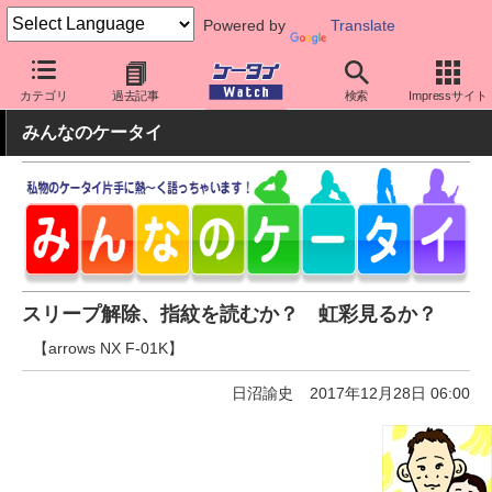
Powered by
Translate
ケータイ Watch
キャリア
ドコモ
arrows
カテゴリ
過去記事
検索
Impressサイト
みんなのケータイ
スリープ解除、指紋を読むか？ 虹彩見るか？
【arrows NX F-01K】
日沼諭史
2017年12月28日 06:00