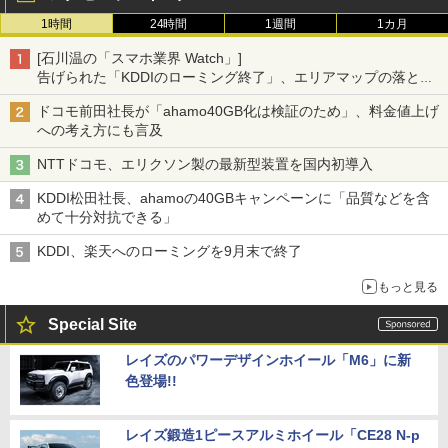
1時間
24時間
1週間
1カ月
[石川温の「スマホ業界 Watch」]
告げられた「KDDIのローミング終了」、エリアマップの落とし
穴と楽天モバイルの課題
ドコモ前田社長が「ahamo40GB化は検証のため」、料金値上げ
への考え方にも言及
NTTドコモ、エリクソン製の最新型装置を国内初導入
KDDI松田社長、ahamoの40GBキャンペーンに「品質などを含
めて十分対抗できる」
KDDI、楽天へのローミングを9月末で終了
もっと見る
Special Site
レイズのパワーデザインホイール「M6」に新
色登場!!
レイズ鍛造1ピースアルミホイール「CE28 N-p