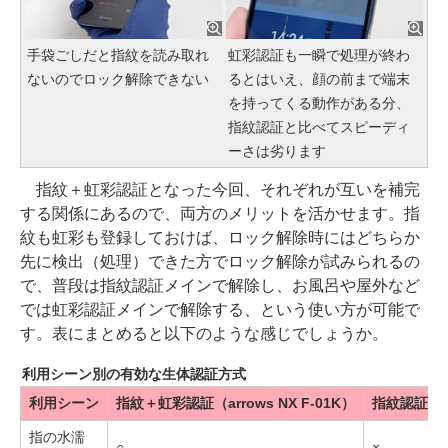
手袋ごしだと指紋を読み取れ
虹彩認証も一瞬で処理が終わ
ないのでロック解除できない
るとはいえ、顔の前まで端末
を持ってくる動作がある分、
指紋認証と比べてスピーディ
ーさは劣ります
指紋＋虹彩認証となった今回、それぞれが互いを補完
する関係にあるので、両方のメリットを活かせます。指
紋も虹彩も登録しておけば、ロック解除時にはどちらか
先に検出（処理）できた方でロック解除が試みられるの
で、普段は指紋認証メインで解除し、お風呂や屋外など
では虹彩認証メインで解除する、という使い方が可能で
す。表にまとめると以下のような感じでしょうか。
利用シーン別の有効な生体認証方式
利用シーン
指紋＋虹彩認証（arrows NX F-01K）
指紋認証の
指の水濡
○
×