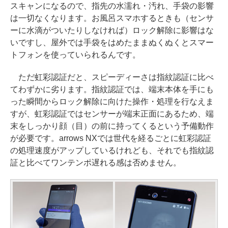
スキャンになるので、指先の水濡れ・汚れ、手袋の影響
は一切なくなります。お風呂スマホするときも（センサ
ーに水滴がついたりしなければ）ロック解除に影響はな
いですし、屋外では手袋をはめたままぬくぬくとスマー
トフォンを使っていられるんです。
ただ虹彩認証だと、スピーディーさは指紋認証に比べ
てわずかに劣ります。指紋認証では、端末本体を手にも
った瞬間からロック解除に向けた操作・処理を行なえま
すが、虹彩認証ではセンサーが端末正面にあるため、端
末をしっかり顔（目）の前に持ってくるという予備動作
が必要です。arrows NXでは世代を経るごとに虹彩認証
の処理速度がアップしているけれども、それでも指紋認
証と比べてワンテンポ遅れる感は否めません。