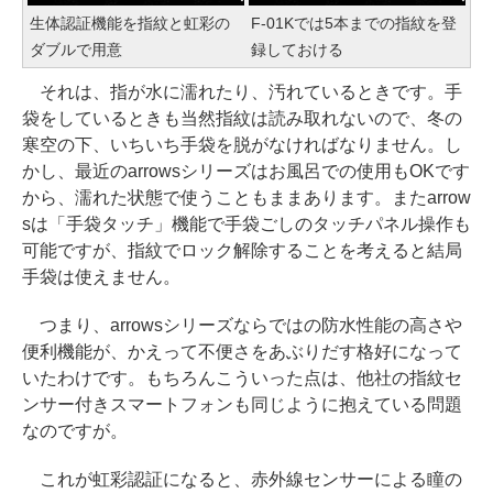
生体認証機能を指紋と虹彩の
F-01Kでは5本までの指紋を登
ダブルで用意
録しておける
それは、指が水に濡れたり、汚れているときです。手
袋をしているときも当然指紋は読み取れないので、冬の
寒空の下、いちいち手袋を脱がなければなりません。し
かし、最近のarrowsシリーズはお風呂での使用もOKです
から、濡れた状態で使うこともままあります。またarrow
sは「手袋タッチ」機能で手袋ごしのタッチパネル操作も
可能ですが、指紋でロック解除することを考えると結局
手袋は使えません。
つまり、arrowsシリーズならではの防水性能の高さや
便利機能が、かえって不便さをあぶりだす格好になって
いたわけです。もちろんこういった点は、他社の指紋セ
ンサー付きスマートフォンも同じように抱えている問題
なのですが。
これが虹彩認証になると、赤外線センサーによる瞳の