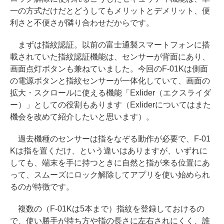
一の方式だけだとどうしてもメリットとデメリット、便
利さと不便さが隣り合わせだからです。
まずは指紋認証。以前の富士通製スマートフォンに搭
載されていた指紋認証機能は、センサーが背面にあり、
画面点灯ボタンも兼ねていました。今回のF-01Kは側面
の電源ボタンと指紋センサーが一体化していて、画面の
拡大・スクロールに使える機能「Exlider（エクスライダ
ー）」としての役割もあります（Exliderについてはまた
機会を改めて紹介したいと思います）。
過去機種のセンサーは指をなぞる動作が必要で、F-01
Kは指を置くだけ、という違いはありますが、いずれに
しても、端末を手に持つときに自然と指が来る位置にあ
って、スムーズにロック解除してアプリを使い始められ
るのが特徴です。
複数の（F-01Kは5本まで）指紋を登録しておけるの
で、使い勝手が持ち方や指の長さに左右されにくく、誰