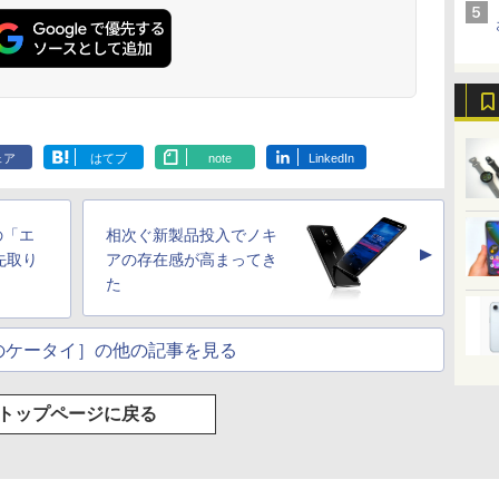
ェア
はてブ
note
LinkedIn
Kの「エ
相次ぐ新製品投入でノキ
▲
先取り
アの存在感が高まってき
た
のケータイ］の他の記事を見る
トップページに戻る