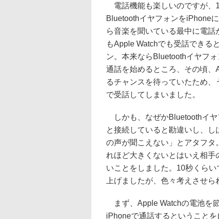
電話機能も楽しいのですが、1
BluetoothイヤフォンをiPho
ら音楽を聞いている最中に電話がか
もApple Watchでも受話で
ン。本来ならBluetoothイヤ
通話を始めるところ、その頃、App
るチャンスを待っていたため、うっか
で受話してしまいました。
しかも、なぜかBluetoothイヤフ
と接続していると勘違いし、し
の声が聞こえない」とアタフタ
れほど大きくないとはいえ相手
いことをしました。10秒くら
上げましたが、色々考えさせら
まず、Apple Watchの電池
iPhoneで通話するということを