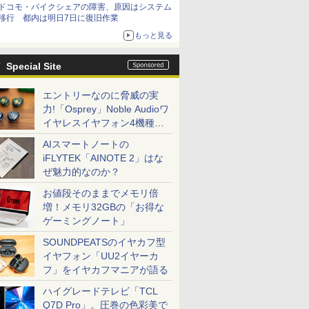
ドコモ・バイクシェアの障害、原因はシステム
移行 都内は明日7日に復旧作業
もっと見る
Special Site
エントリーなのに脅威の実
力!「Osprey」Noble Audioワ
イヤレスイヤフォン4機種を
一気に聴く
AIスマートノートの
iFLYTEK「AINOTE 2」はな
ぜ魅力的なのか？
お値段そのままでメモリ倍
増！メモリ32GBの「お得な
ゲーミングノート」
SOUNDPEATSのイヤカフ型
イヤフォン「UU2イヤーカ
フ」をイヤカフマニアが語る
ハイグレードテレビ「TCL
Q7D Pro」。圧巻の色彩美で