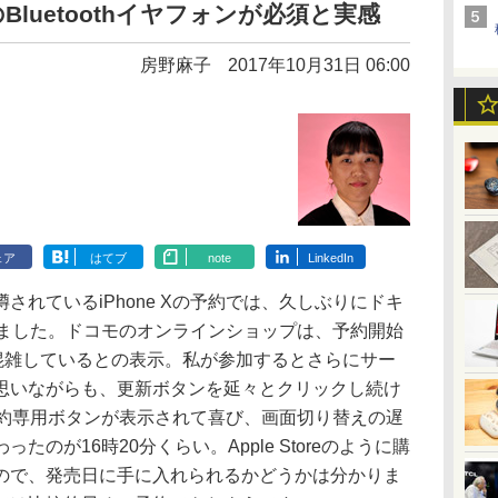
用のBluetoothイヤフォンが必須と実感
房野麻子
2017年10月31日 06:00
ェア
はてブ
note
LinkedIn
れているiPhone Xの予約では、久しぶりにドキ
しました。ドコモのオンラインショップは、予約開始
が混雑しているとの表示。私が参加するとさらにサー
思いながらも、更新ボタンを延々とクリックし続け
 X予約専用ボタンが表示されて喜び、画面切り替えの遅
のが16時20分くらい。Apple Storeのように購
ので、発売日に手に入れられるかどうかは分かりま