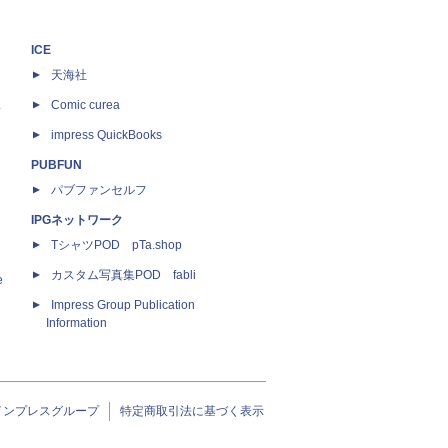
ICE
天海社
ス
Comic curea
impress QuickBooks
PUBFUN
パブファンセルフ
IPGネットワーク
TシャツPOD pTa.shop
カスタム写真集POD fabli
e
Impress Group Publication
Information
インプレスグループ
特定商取引法に基づく表示