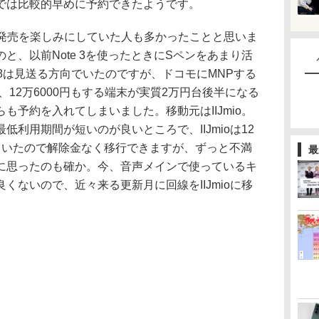
では比較的早めに予約できたようです。
e8の発売を楽しみにしていた人も多かったことと思いま
と、以前Note 3を使ったときにSペンをあまり活
e8は見送る方向でいたのですが、ドコモにMNPする
、12万6000円もする端末が実質2万円台後半になる
も予約を入れてしまいました。移動元はIIJmio。
低利用期間が短いのが良いところで、IIJmioは12
ていたので解除金なく移行できますが、ずっと不満
最
に思ったのも確か。今、音声メインで使っているキ
くないので、近々来る更新月に回線をIIJmioに移