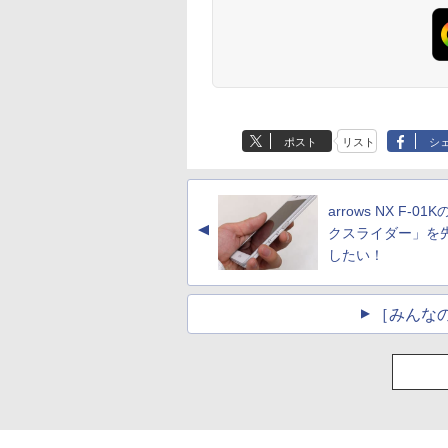
ポスト
リスト
シ
arrows NX F-01
▲
クスライダー」を
したい！
［みんな