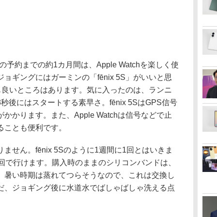
 Xの予約までの約1カ月間は、Apple Watchを楽しく使
ギングにはガーミンの「fēnix 5S」がいいと思
chにも良いところはあります。気に入ったのは、ランニ
後にはスタートする素早さ。fēnix 5SはGPS信号
かります。また、Apple Watchは信号などで止
ることも便利です。
ん。fēnix 5Sのように1週間に1回とはいきま
1回で行けます。購入時のままのシリコンバンドは、
、暑い時期は蒸れてつらそうなので、これは交換し
だ、ジョギング後に水道水でばしゃばしゃ洗える点