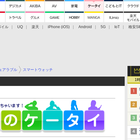
バイル
UQ
楽天
iPhone (iOS)
Android
5G
IoT
格安SI
アクセサリー
業界動向
法人向け
最新技術/その他
ェアラブル
スマートウォッチ
1