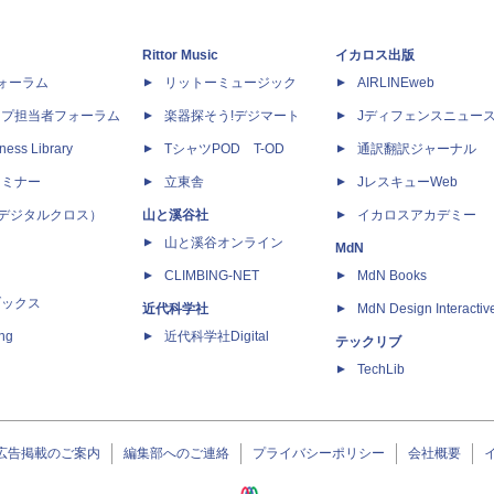
Rittor Music
イカロス出版
dフォーラム
リットーミュージック
AIRLINEweb
ップ担当者フォーラム
楽器探そう!デジマート
Jディフェンスニュー
ness Library
TシャツPOD T-OD
通訳翻訳ジャーナル
セミナー
立東舎
JレスキューWeb
 X（デジタルクロス）
山と溪谷社
イカロスアカデミー
山と溪谷オンライン
MdN
CLIMBING-NET
MdN Books
ブックス
近代科学社
MdN Design Interactiv
ing
近代科学社Digital
テックリブ
TechLib
広告掲載のご案内
編集部へのご連絡
プライバシーポリシー
会社概要