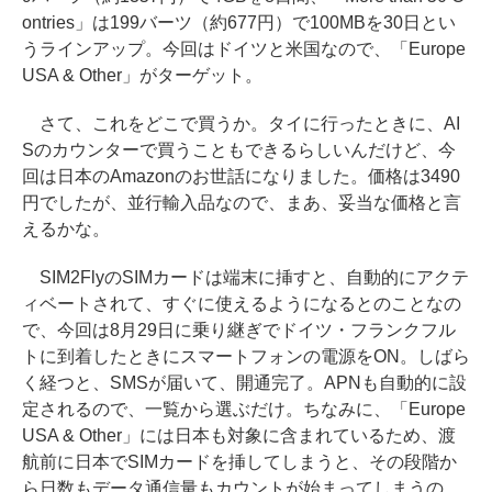
ontries」は199バーツ（約677円）で100MBを30日とい
うラインアップ。今回はドイツと米国なので、「Europe
USA & Other」がターゲット。
さて、これをどこで買うか。タイに行ったときに、AI
Sのカウンターで買うこともできるらしいんだけど、今
回は日本のAmazonのお世話になりました。価格は3490
円でしたが、並行輸入品なので、まあ、妥当な価格と言
えるかな。
SIM2FlyのSIMカードは端末に挿すと、自動的にアクテ
ィベートされて、すぐに使えるようになるとのことなの
で、今回は8月29日に乗り継ぎでドイツ・フランクフル
トに到着したときにスマートフォンの電源をON。しばら
く経つと、SMSが届いて、開通完了。APNも自動的に設
定されるので、一覧から選ぶだけ。ちなみに、「Europe
USA & Other」には日本も対象に含まれているため、渡
航前に日本でSIMカードを挿してしまうと、その段階か
ら日数もデータ通信量もカウントが始まってしまうの