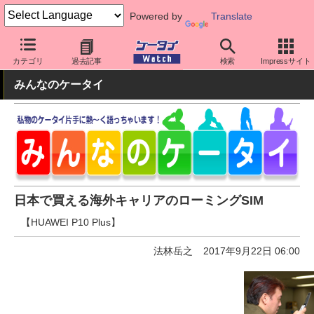
Powered by
Translate
ケータイ Watch
OS
Android
ファーウェイ
カテゴリ
過去記事
検索
Impressサイト
みんなのケータイ
日本で買える海外キャリアのローミングSIM
【HUAWEI P10 Plus】
法林岳之
2017年9月22日 06:00