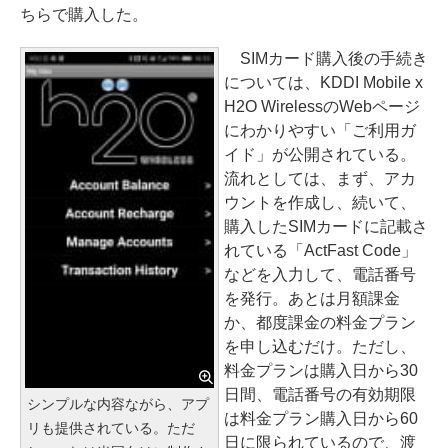
ちらで購入した。
SIMカード購入後の手続き
については、KDDI Mobile x
H2O WirelessのWebページ
にわかりやすい「ご利用ガ
イド」が公開されている。
流れとしては、まず、アカ
ウントを作成し、続いて、
購入したSIMカードに記載さ
れている「ActFast Code」
などを入力して、電話番号
を発行。あとは月額課金
か、都度課金の料金プラン
を申し込むだけ。ただし、
料金プランは購入日から30
日間、電話番号の有効期限
シンプルな内容ながら、アプ
は料金プラン購入日から60
リも提供されている。ただ
日に限られているので、渡