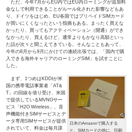
ただ、今年7月からEU内ではEU内ローミングが追加料
金なしで利用できることがルール化された影響などもあ
り、ドイツをはじめ、EU各国ではプリペイドSIMカード
が買いにくくなったという指摘もある。まったく買えな
かったり、買ってもアクティベーション（開通）ができ
なかったり、買えるけど、通常よりもかなり高額といっ
た話が次々と聞こえてきている。そんなこともあって、
今年の8月から9月にかけての連続出張では、「国内で購
入できる海外キャリアのローミングSIM」を試すことに
した。
まず、1つめはKDDIが米
国の携帯電話事業者「AT&
T」の回線を借り受け、米国
で提供しているMVNOサー
ビス「H2O Wireless」。音
声機能付きSIMサービスとデ
ータ専用SIMサービスが提供
日本のAmazonで購入する
されていて、料金は毎月課
と、SIMカードの他に、印刷