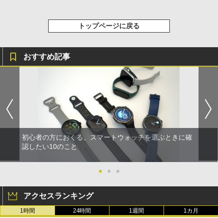
トップページに戻る
おすすめ記事
初心者の方におくる、スマートウォッチを選ぶときに確
認したい10のこと
●
●
●
アクセスランキング
1時間
24時間
1週間
1カ月