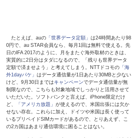
たとえば、auの
「世界データ定額」
は24時間あたり98
0円で、au STAR会員なら、毎月1回は無料で使える。先
日のIFA 2017のように、月をまたぐ海外取材のときは、
実質的に2日分はタダになるので、「残りも世界データ
定額で済ませよう」と考えてしまう。NTTドコモの
「海
外1dayパケ」
はデータ通信量が1日あたり30MBと少ない
けど、9月30日までは
キャンペーン
でデータ通信量が無
制限なので、こちらも対象地域でしっかりと活用させて
いただいた。ソフトバンクと言えば、iPhone限定だけ
ど、
「アメリカ放題」
が使えるので、米国出張には欠か
せない存在。これらに加え、ドイツや米国は長く使って
いるプリペイドSIMカードがあるので、とりあえず、こ
の2カ国はあまり通信環境に困ることはない。