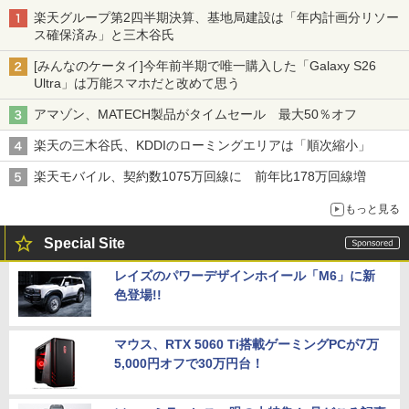
楽天グループ第2四半期決算、基地局建設は「年内計画分リソー
ス確保済み」と三木谷氏
[みんなのケータイ]今年前半期で唯一購入した「Galaxy S26
Ultra」は万能スマホだと改めて思う
アマゾン、MATECH製品がタイムセール 最大50％オフ
楽天の三木谷氏、KDDIのローミングエリアは「順次縮小」
楽天モバイル、契約数1075万回線に 前年比178万回線増
もっと見る
Special Site
レイズのパワーデザインホイール「M6」に新
色登場!!
マウス、RTX 5060 Ti搭載ゲーミングPCが7万
5,000円オフで30万円台！