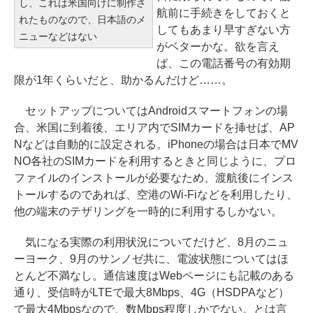
し、これは米国向けに制作さ
航前に手続きをしておくと
れたものなので、日本語のメ
してもあまり早すぎない方
ニューなどはない
がベターかな。欲を言え
ば、この電話番号の有効期
限が1年くらいだと、助かるんだけど……。
セットアップについてはAndroidスマートフォンの場
合、米国に到着後、エリア内でSIMカードを挿せば、AP
Nなどは自動的に設定される。iPhoneの場合は日本でMV
NO各社のSIMカードを利用するときと同じように、プロ
ファイルのインストールが必要なため、渡航後にインス
トールするのであれば、空港のWi-Fiなどを利用したり、
他の端末のテザリングを一時的に利用するしかない。
気になる実際の利用状況についてだけど、8月のニュ
ーヨーク、9月のサンノゼ共に、電波状態についてはほ
とんど不満なし。通信速度はWebページにも記載のある
通り、受信時がLTEで最大8Mbps、4G（HSDPAなど）
で最大4Mbpsなので、数Mbps程度しかでない。とは言