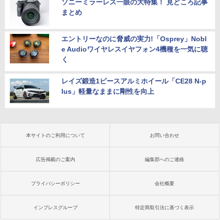
ソニーミラーレス一眼の大特集！ 見どころ記事
まとめ
エントリーなのに脅威の実力!「Osprey」Nobl
e Audioワイヤレスイヤフォン4機種を一気に聴
く
レイズ鍛造1ピースアルミホイール「CE28 N-p
lus」軽量なままに剛性を向上
本サイトのご利用について
お問い合わせ
広告掲載のご案内
編集部へのご連絡
プライバシーポリシー
会社概要
インプレスグループ
特定商取引法に基づく表示