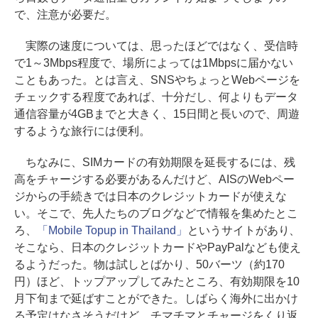
で、注意が必要だ。
実際の速度については、思ったほどではなく、受信時
で1～3Mbps程度で、場所によっては1Mbpsに届かない
こともあった。とは言え、SNSやちょっとWebページを
チェックする程度であれば、十分だし、何よりもデータ
通信容量が4GBまでと大きく、15日間と長いので、周遊
するような旅行には便利。
ちなみに、SIMカードの有効期限を延長するには、残
高をチャージする必要があるんだけど、AISのWebペー
ジからの手続きでは日本のクレジットカードが使えな
い。そこで、先人たちのブログなどで情報を集めたとこ
ろ、
「Mobile Topup in Thailand」
というサイトがあり、
そこなら、日本のクレジットカードやPayPalなども使え
るようだった。物は試しとばかり、50バーツ（約170
円）ほど、トップアップしてみたところ、有効期限を10
月下旬まで延ばすことができた。しばらく海外に出かけ
る予定はなさそうだけど、チマチマとチャージをくり返