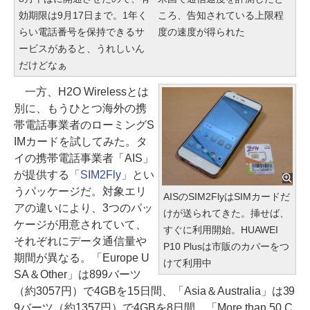
効期限は9月17日まで。1年く
ころ、告知されている上限程
らい電話番号を保持できるサ
度の速度が得られた
ービスがあると、うれしいん
だけどなぁ
一方、H2O Wirelessとは
別に、もうひとつ海外の携
帯電話事業者のローミングS
IMカードを試してみた。タ
イの携帯電話事業者「AIS」
が提供する
「SIM2Fly」
とい
うパッケージだ。対象エリ
AISのSIM2FlyはSIMカードだ
アの違いにより、3つのパッ
けが送られてきた。挿せば、
ケージが用意されていて、
すぐに利用開始。HUAWEI
それぞれにデータ通信量や
P10 Plusは市販のカバーをつ
期間が異なる。「Europe U
けて利用中
SA＆Other」は899バーツ
（約3057円）で4GBを15日間、「Asia＆Australia」は39
9バーツ（約1357円）で4GBを8日間、「More than 50 C