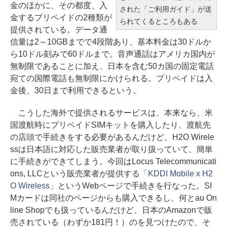
金のほかに、その都度、入
された「ご利用ガイド」が送
金するプリペイドの2種類が
られてくるところもある
提供されている。データ通
信量は2～10GBまでで4段階あり、基本料金は30ドルか
ら10ドル刻みで60ドルまで。音声通話はアメリカ国内が
無制限であることに加え、日本を含む50カ国の固定電話
宛ての国際電話も無制限にかけられる。プリペイドは入
金後、30日まで利用できるという。
こうした海外で提供されるサービスは、本来なら、米
国渡航時にプリペイドSIMキットを購入したり、渡航先
の店頭で手続きをする必要があるんだけど、H2O Wirele
ssは日本語に対応した販売業者が取り扱っていて、簡単
に手続きができてしまう。今回はLocus Telecommunicati
ons, LLCという販売業者が提供する
「KDDI Mobile x H2
O Wireless」
というWebページで手続きを行なった。SI
Mカードは同社のページからも購入できるし、何とau On
line Shopでも扱っているんだけど、日本のAmazonで販
売されている（わずか181円！）のを見つけたので、そ