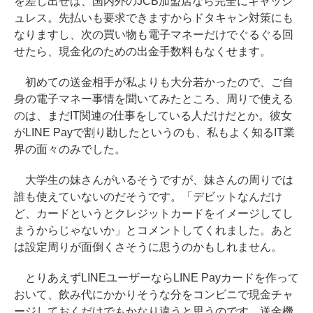
を差し出せば、国内外のJCB加盟店なら完全にキャッシ
ュレス。先払いも要求できますからドタキャン対策にも
なりますし、次の買い物も電子マネーだけでぐるぐる回
せたら、現金化のための出金手数料もなくせます。
初めての送金相手が私よりも大分若かったので、ご自
身の電子マネー事情を聞いてみたところ、周りで使える
のは、まだIT関連の仕事をしている人だけだとか。彼女
がLINE Payで割り勘したというのも、私もよく知るIT業
界の面々のみでした。
大学生の妹さんがいるそうですが、妹さんの周りでは
誰も使えていないのだそうです。「デビットなんだけ
ど、カードというとクレジットカードをイメージしてし
まうからじゃないか」とコメントしてくれました。あと
は設定周りが面倒くさそうに思うのかもしれません。
とりあえずLINEユーザーならLINE Payカードを作って
おいて、飲み代にかかりそうな分をコンビニで現金チャ
ージしておくだけでもかなり違うと思うのです。送金機