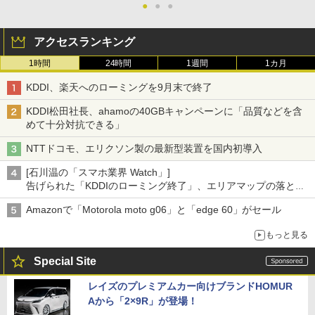
●
●
●
アクセスランキング
1時間
24時間
1週間
1カ月
KDDI、楽天へのローミングを9月末で終了
KDDI松田社長、ahamoの40GBキャンペーンに「品質などを含
めて十分対抗できる」
NTTドコモ、エリクソン製の最新型装置を国内初導入
[石川温の「スマホ業界 Watch」]
告げられた「KDDIのローミング終了」、エリアマップの落とし
穴と楽天モバイルの課題
Amazonで「Motorola moto g06」と「edge 60」がセール
もっと見る
Special Site
レイズのプレミアムカー向けブランドHOMUR
Aから「2×9R」が登場！