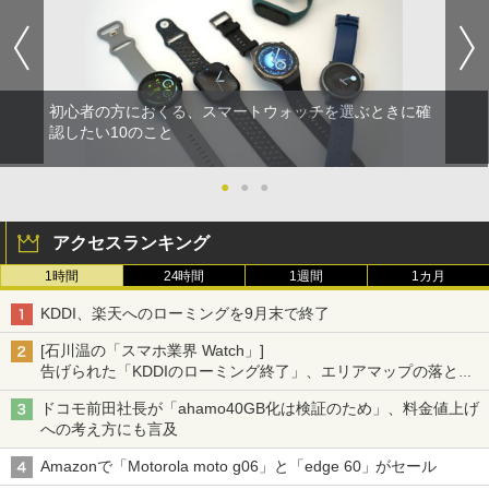
初心者の方におくる、スマートウォッチを選ぶときに確
認したい10のこと
●
●
●
アクセスランキング
1時間
24時間
1週間
1カ月
KDDI、楽天へのローミングを9月末で終了
[石川温の「スマホ業界 Watch」]
告げられた「KDDIのローミング終了」、エリアマップの落とし
穴と楽天モバイルの課題
ドコモ前田社長が「ahamo40GB化は検証のため」、料金値上げ
への考え方にも言及
Amazonで「Motorola moto g06」と「edge 60」がセール