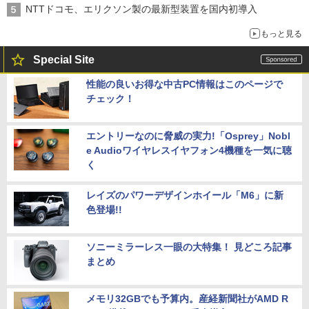
NTTドコモ、エリクソン製の最新型装置を国内初導入
もっと見る
Special Site
性能の良いお得な中古PC情報はこのページで
チェック！
エントリーなのに脅威の実力!「Osprey」Nobl
e Audioワイヤレスイヤフォン4機種を一気に聴
く
レイズのパワーデザインホイール「M6」に新
色登場!!
ソニーミラーレス一眼の大特集！ 見どころ記事
まとめ
メモリ32GBでも予算内。産経新聞社がAMD R