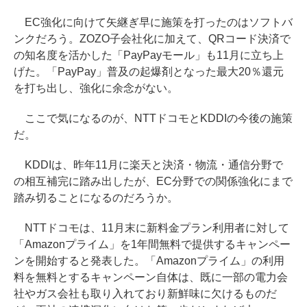
EC強化に向けて矢継ぎ早に施策を打ったのはソフトバ
ンクだろう。ZOZO子会社化に加えて、QRコード決済で
の知名度を活かした「PayPayモール」も11月に立ち上
げた。「PayPay」普及の起爆剤となった最大20％還元
を打ち出し、強化に余念がない。
ここで気になるのが、NTTドコモとKDDIの今後の施策
だ。
KDDIは、昨年11月に楽天と決済・物流・通信分野で
の相互補完に踏み出したが、EC分野での関係強化にまで
踏み切ることになるのだろうか。
NTTドコモは、11月末に新料金プラン利用者に対して
「Amazonプライム」を1年間無料で提供するキャンペー
ンを開始すると発表した。「Amazonプライム」の利用
料を無料とするキャンペーン自体は、既に一部の電力会
社やガス会社も取り入れており新鮮味に欠けるものだ