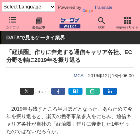
Powered by
Translate
ケータイ Watch
業界動向
調査
カテゴリ
過去記事
検索
Impressサイト
DATAで見るケータイ業界
「経済圏」作りに奔走する通信キャリア各社、EC
分野を軸に2019年を振り返る
MCA
2019年12月16日 06:00
リスト
2019年も残すところ半月ほどとなった。あらためて今
年を振り返ると、楽天の携帯事業参入をにらみ、通信キ
ャリア各社が自社の「経済圏」作りに奔走した1年だっ
たのではないだろうか。