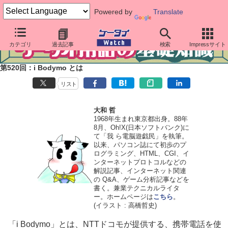
Powered by
Translate
カテゴリ
過去記事
検索
Impressサイト
第520回：i Bodymo とは
リスト
大和 哲
1968年生まれ東京都出身。88年
8月、Oh!X(日本ソフトバンク)に
て「我 ら電脳遊戯民」を執筆。
以来、パソコン誌にて初歩のプ
ログラミング、HTML、CGI、イ
ンターネットプロトコルなどの
解説記事、インターネット関連
の Q&A、ゲーム分析記事などを
書く。兼業テクニカルライタ
ー。ホームページは
こちら
。
(イラスト : 高橋哲史)
「i Bodymo」とは、NTTドコモが提供する、携帯電話を使