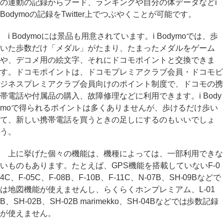
の運動の記録からフード、ランキングや自分の体データなどi
Bodymoの記録をTwitter上でつぶやくことが可能です。
i Bodymoには景品も用意されています。i Bodymoでは、歩
いた歩数だけ「メダル」がたまり、たまったメダルをゲーム
や、デコメ用の絵文字、それにドコモポイントと交換できま
す。ドコモポイントは、ドコモプレミアクラブ会員・ドコモビ
ジネスプレミアクラブ会員向けのポイント制度で、ドコモの携
帯電話や付属品の購入、故障修理などに利用できます。i Body
moで得られるポイントは多くありませんが、歩けるだけ歩い
て、新しい携帯電話を買うときの足しにするのもいいでしょ
う。
上に挙げた個々の機能は、機種によっては、一部利用できな
いものもあります。たとえば、GPS機能を搭載していないF-0
4C、F-05C、F-08B、F-10B、F-11C、N-07B、SH-09Bなどで
は地図機能が使えませんし、らくらくホンプレミアム、L-01
B、SH-02B、SH-02B marimekko、SH-04Bなどでは歩数記録
が使えません。