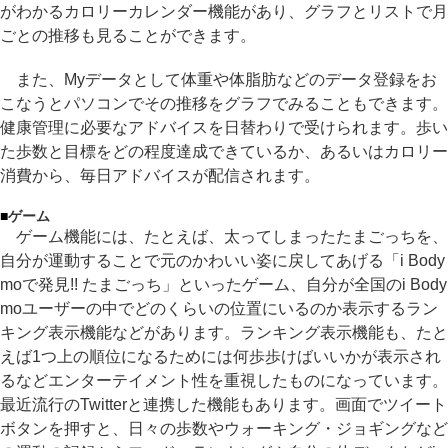
がわかるカロリーカレンダー機能があり、グラフとリストで月
ごとの推移も見ることができます。
また、Myデータとして体重や体脂肪などのデータ登録をお
こなうとパソコンでその推移をグラフでみることもできます。
健康管理に必要なアドバイスを日替わりで受けられます。歩い
た歩数と目標をどの程度達成できているか、あるいはカロリー
消費から、毎日アドバイスが配信されます。
■
ゲーム
ゲーム機能には、たとえば、太ってしまったたまごっちを、
自分が運動することで元のかわいい姿に戻してあげる「i Body
moで発見!! たまごっち」といったゲーム、自分が全国のi Body
moユーザーの中でどのくらいの位置にいるのか表示するラン
キング表示機能などがあります。ランキング表示機能も、たと
えば1つ上の順位になるためには何歩歩けばいいかが表示され
るなどエンターテイメント性を重視したものになっています。
最近流行のTwitterと連携した機能もあります。画面でツイート
ボタンを押すと、日々の歩数やウォーキング・ジョギングなど