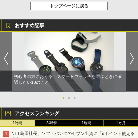
トップページに戻る
おすすめ記事
初心者の方におくる、スマートウォッチを選ぶときに確
認したい10のこと
●
●
●
アクセスランキング
1時間
24時間
1週間
1カ月
NTT島田社長、ソフトバンクのセブン出資に「dポイント使える