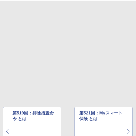
第519回：排除措置命
第521回：Myスマート
令 とは
保険 とは