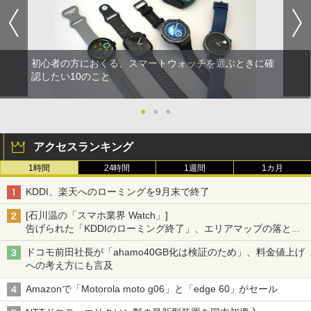
初心者の方におくる、スマートウォッチを選ぶときに確
認したい10のこと
●
●
●
アクセスランキング
1時間
24時間
1週間
1カ月
KDDI、楽天へのローミングを9月末で終了
[石川温の「スマホ業界 Watch」]
告げられた「KDDIのローミング終了」、エリアマップの落とし
穴と楽天モバイルの課題
ドコモ前田社長が「ahamo40GB化は検証のため」、料金値上げ
への考え方にも言及
Amazonで「Motorola moto g06」と「edge 60」がセール