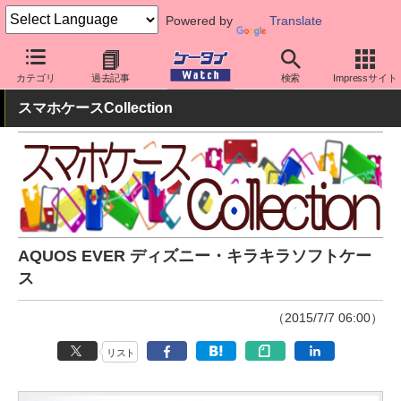
Powered by
Translate
ケータイ Watch
周辺機器/アクセサリー
スマホケース
カテゴリ
過去記事
検索
Impressサイト
スマホケースCollection
AQUOS EVER ディズニー・キラキラソフトケー
ス
（2015/7/7 06:00）
リスト