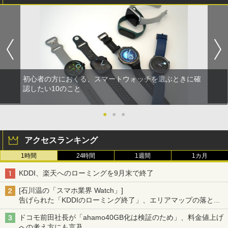
初心者の方におくる、スマートウォッチを選ぶときに確
認したい10のこと
●
●
●
アクセスランキング
1時間
24時間
1週間
1カ月
KDDI、楽天へのローミングを9月末で終了
[石川温の「スマホ業界 Watch」]
告げられた「KDDIのローミング終了」、エリアマップの落とし
穴と楽天モバイルの課題
ドコモ前田社長が「ahamo40GB化は検証のため」、料金値上げ
への考え方にも言及