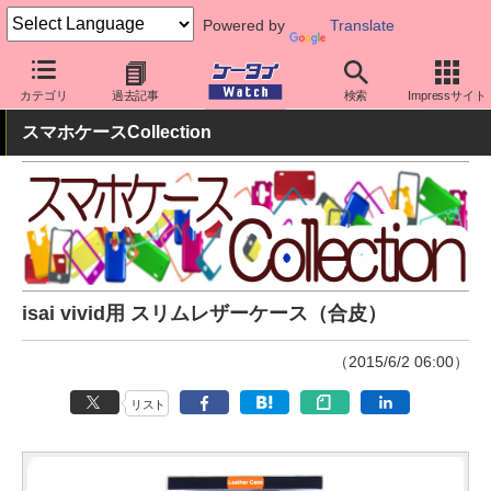
Powered by
Translate
ケータイ Watch
周辺機器/アクセサリー
スマホケース
カテゴリ
過去記事
検索
Impressサイト
スマホケースCollection
isai vivid用 スリムレザーケース（合皮）
（2015/6/2 06:00）
リスト