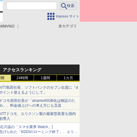
Impress サイト
全カテゴリ
M/MVNO
アクセスランキング
時間
24時間
1週間
1カ月
NTT島田社長、ソフトバンクのセブン出資に「d
ポイント使えるようにして」
ドコモ前田社長が「ahamo40GB化は検証のた
め」、料金値上げへの考え方にも言及
NTTドコモ、エリクソン製の最新型装置を国内
初導入
[石川温の「スマホ業界 Watch」]
告げられた「KDDIのローミング終了」、エリア
マップの落とし穴と楽天モバイルの課題