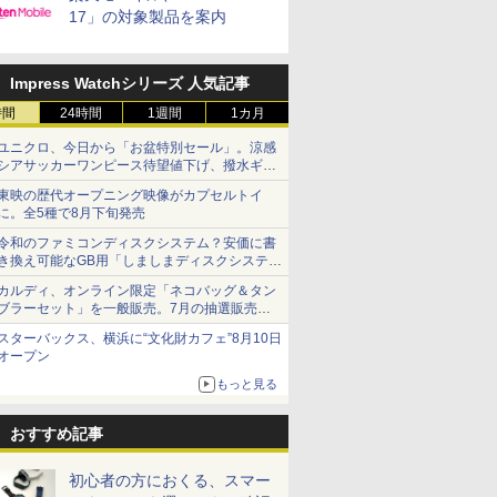
17」の対象製品を案内
Impress Watchシリーズ 人気記事
時間
24時間
1週間
1カ月
ユニクロ、今日から「お盆特別セール」。涼感
シアサッカーワンピース待望値下げ、撥水ギア
ショーツは1990円に
東映の歴代オープニング映像がカプセルトイ
に。全5種で8月下旬発売
令和のファミコンディスクシステム？安価に書
き換え可能なGB用「しましまディスクシステ
ム」
カルディ、オンライン限定「ネコバッグ＆タン
ブラーセット」を一般販売。7月の抽選販売の
当選無効分
スターバックス、横浜に“文化財カフェ”8月10日
オープン
もっと見る
おすすめ記事
初心者の方におくる、スマー