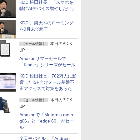
KDDI松田社長、「スマホを
軸にAIデバイス増やしたい」
KDDI、楽天へのローミング
を9月末で終了
本日のPICK
【セール情報】
UP
Amazonサマーセールで
「Kindle」シリーズがセール
KDDI松田社長、762万人に影
響したISP向けメール基盤不
正アクセスで対策をあらため
て説明
本日のPICK
【セール情報】
UP
Amazonで「Motorola moto
g06」と「edge 60」がセー
ル
楽天モバイル、「Android