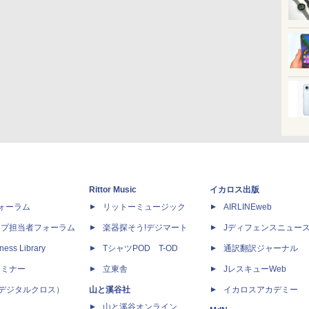
Rittor Music
イカロス出版
dフォーラム
リットーミュージック
AIRLINEweb
ップ担当者フォーラム
楽器探そう!デジマート
Jディフェンスニュー
ness Library
TシャツPOD T-OD
通訳翻訳ジャーナル
セミナー
立東舎
JレスキューWeb
 X（デジタルクロス）
山と溪谷社
イカロスアカデミー
山と溪谷オンライン