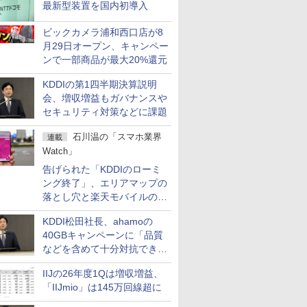
最新型装置を国内初導入
ビックカメラ浦和西口店が8
月29日オープン、キャンペー
ンで一部商品が最大20%還元
KDDIの第1四半期決算説明
会、増収増益もガバナンスや
セキュリティ対策などに課題
石川温の「スマホ業界
連載
Watch」
告げられた「KDDIのローミ
ング終了」、エリアマップの
落とし穴と楽天モバイルの課
題
KDDI松田社長、ahamoの
40GBキャンペーンに「品質
などを含めて十分対抗でき
る」
IIJの26年度1Qは増収増益、
「IIJmio」は145万回線超に