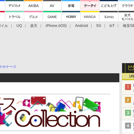
バイル
UQ
楽天
iPhone (iOS)
Android
5G
IoT
格安SI
アクセサリー
業界動向
法人向け
最新技術/その他
マホケース
1