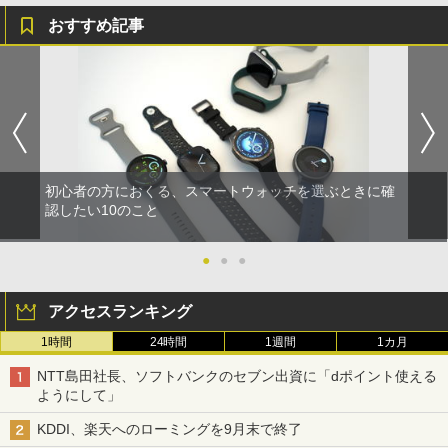
おすすめ記事
初心者の方におくる、スマートウォッチを選ぶときに確
認したい10のこと
●
●
●
アクセスランキング
1時間
24時間
1週間
1カ月
NTT島田社長、ソフトバンクのセブン出資に「dポイント使える
ようにして」
KDDI、楽天へのローミングを9月末で終了