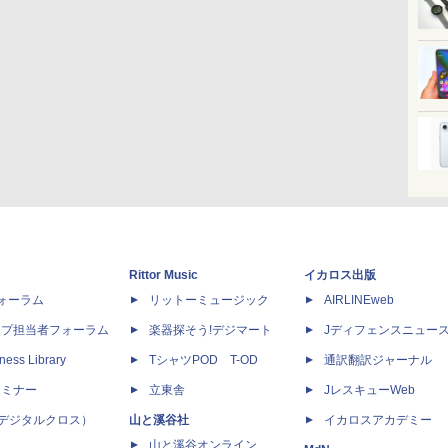
Rittor Music
イカロス出版
dフォーラム
リットーミュージック
AIRLINEweb
ップ担当者フォーラム
楽器探そう!デジマート
Jディフェンスニュー
ness Library
TシャツPOD T-OD
通訳翻訳ジャーナル
セミナー
立東舎
JレスキューWeb
 X（デジタルクロス）
山と溪谷社
イカロスアカデミー
山と溪谷オンライン