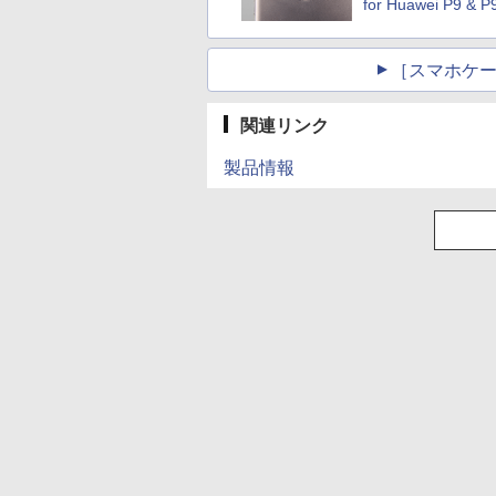
for Huawei P9 & P9 
［スマホケース
関連リンク
製品情報