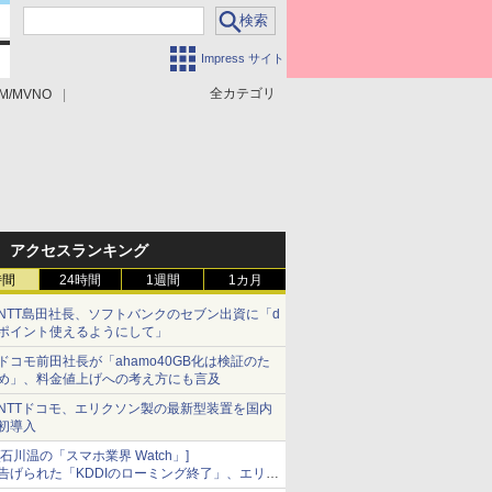
Impress サイト
全カテゴリ
M/MVNO
アクセスランキング
時間
24時間
1週間
1カ月
NTT島田社長、ソフトバンクのセブン出資に「d
ポイント使えるようにして」
ドコモ前田社長が「ahamo40GB化は検証のた
め」、料金値上げへの考え方にも言及
NTTドコモ、エリクソン製の最新型装置を国内
初導入
[石川温の「スマホ業界 Watch」]
告げられた「KDDIのローミング終了」、エリア
マップの落とし穴と楽天モバイルの課題