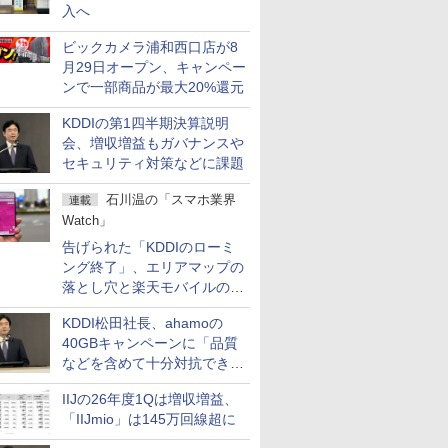
入へ
ビックカメラ浦和西口店が8
月29日オープン、キャンペー
ンで一部商品が最大20%還元
KDDIの第1四半期決算説明
会、増収増益もガバナンスや
セキュリティ対策などに課題
石川温の「スマホ業界
連載
Watch」
告げられた「KDDIのローミ
ング終了」、エリアマップの
落とし穴と楽天モバイルの課
題
KDDI松田社長、ahamoの
40GBキャンペーンに「品質
などを含めて十分対抗でき
る」
IIJの26年度1Qは増収増益、
「IIJmio」は145万回線超に