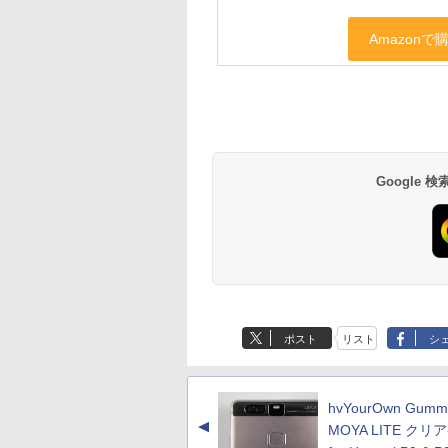
Google
ポスト
リスト
シ
hvYourOwn Gummi
▲
MOYA LITE ク