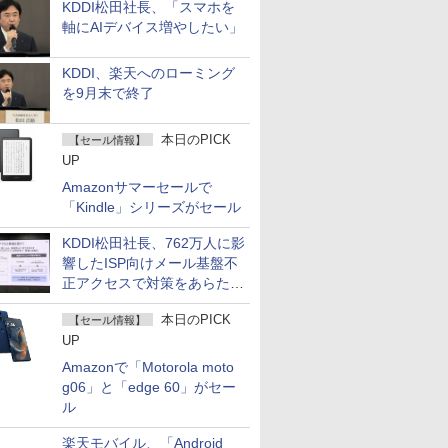
KDDI松田社長、「スマホを
軸にAIデバイス増やしたい」
KDDI、楽天へのローミング
を9月末で終了
本日のPICK
【セール情報】
UP
Amazonサマーセールで
「Kindle」シリーズがセール
KDDI松田社長、762万人に影
響したISP向けメール基盤不
正アクセスで対策をあらため
て説明
本日のPICK
【セール情報】
UP
Amazonで「Motorola moto
g06」と「edge 60」がセー
ル
楽天モバイル、「Android