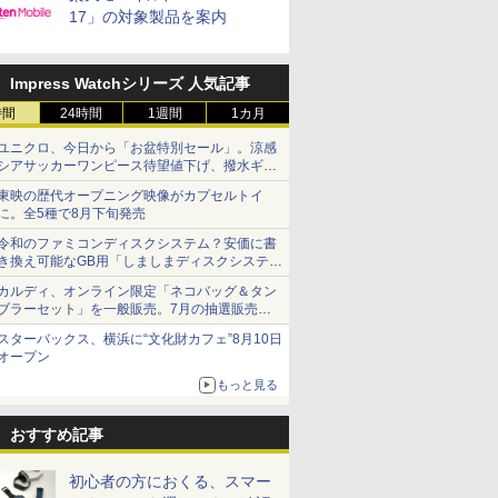
17」の対象製品を案内
Impress Watchシリーズ 人気記事
時間
24時間
1週間
1カ月
ユニクロ、今日から「お盆特別セール」。涼感
シアサッカーワンピース待望値下げ、撥水ギア
ショーツは1990円に
東映の歴代オープニング映像がカプセルトイ
に。全5種で8月下旬発売
令和のファミコンディスクシステム？安価に書
き換え可能なGB用「しましまディスクシステ
ム」
カルディ、オンライン限定「ネコバッグ＆タン
ブラーセット」を一般販売。7月の抽選販売の
当選無効分
スターバックス、横浜に“文化財カフェ”8月10日
オープン
もっと見る
おすすめ記事
初心者の方におくる、スマー