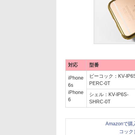
対応
型番
ピーコック：KV-IP6S
iPhone
PERC-0T
6s
iPhone
シェル：KV-IP6S-
6
SHRC-0T
Amazonで
コック