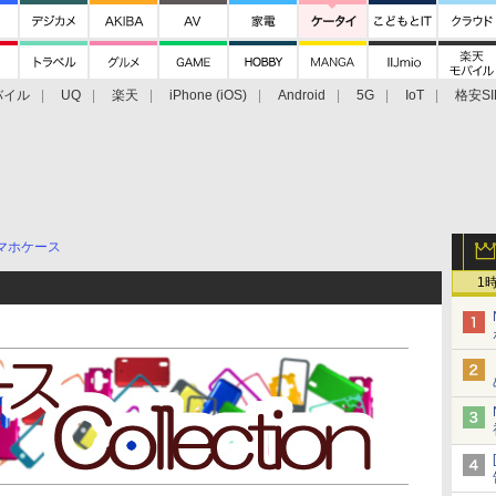
バイル
UQ
楽天
iPhone (iOS)
Android
5G
IoT
格安SI
アクセサリー
業界動向
法人向け
最新技術/その他
マホケース
1