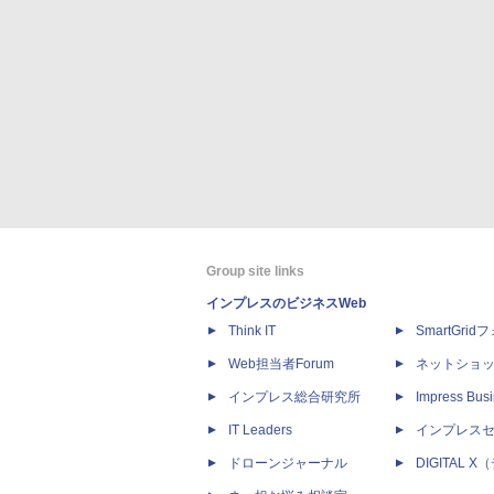
Group site links
インプレスのビジネスWeb
Think IT
SmartGri
Web担当者Forum
ネットショ
インプレス総合研究所
Impress Busi
IT Leaders
インプレス
ドローンジャーナル
DIGITAL