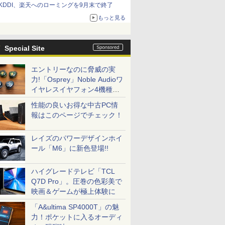
KDDI、楽天へのローミングを9月末で終了
もっと見る
Special Site
エントリーなのに脅威の実
力!「Osprey」Noble Audioワ
イヤレスイヤフォン4機種を
一気に聴く
性能の良いお得な中古PC情
報はこのページでチェック！
レイズのパワーデザインホイ
ール「M6」に新色登場!!
ハイグレードテレビ「TCL
Q7D Pro」。圧巻の色彩美で
映画＆ゲームが極上体験に
「A&ultima SP4000T」の魅
力！ポケットに入るオーディ