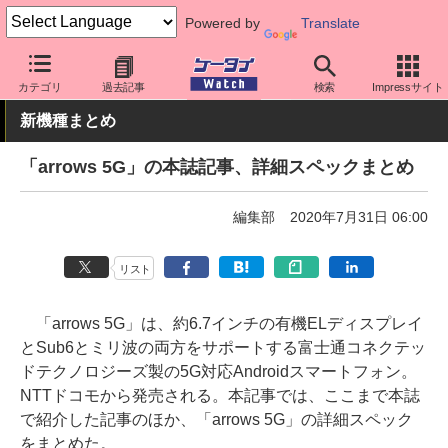
Powered by
Translate
ケータイ Watch
OS
Android
arrows
カテゴリ
過去記事
検索
Impressサイト
新機種まとめ
「arrows 5G」の本誌記事、詳細スペックまとめ
編集部
2020年7月31日 06:00
リスト
「arrows 5G」は、約6.7インチの有機ELディスプレイ
とSub6とミリ波の両方をサポートする富士通コネクテッ
ドテクノロジーズ製の5G対応Androidスマートフォン。
NTTドコモから発売される。本記事では、ここまで本誌
で紹介した記事のほか、「arrows 5G」の詳細スペック
をまとめた。