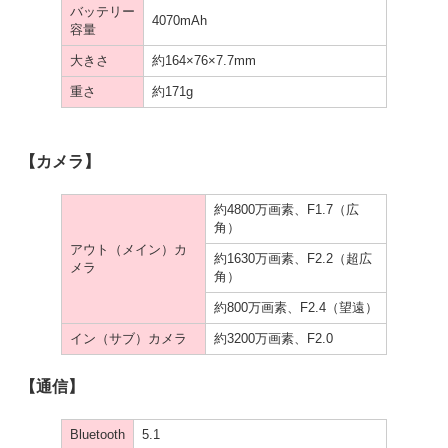
バッテリー
4070mAh
容量
大きさ
約164×76×7.7mm
重さ
約171g
【カメラ】
約4800万画素、F1.7（広
角）
アウト（メイン）カ
約1630万画素、F2.2（超広
メラ
角）
約800万画素、F2.4（望遠）
イン（サブ）カメラ
約3200万画素、F2.0
【通信】
Bluetooth
5.1