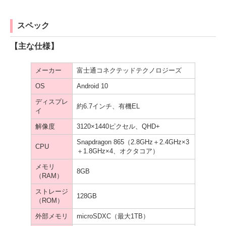
スペック
【主な仕様】
メーカー
富士通コネクテッドテクノロジーズ
OS
Android 10
ディスプレ
約6.7インチ、有機EL
イ
解像度
3120×1440ピクセル、QHD+
Snapdragon 865（2.8GHz＋2.4GHz×3
CPU
＋1.8GHz×4、オクタコア）
メモリ
8GB
（RAM）
ストレージ
128GB
（ROM）
外部メモリ
microSDXC（最大1TB）