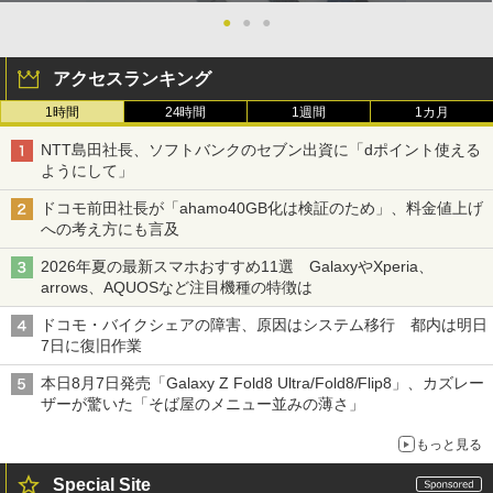
●
●
●
アクセスランキング
1時間
24時間
1週間
1カ月
NTT島田社長、ソフトバンクのセブン出資に「dポイント使える
ようにして」
ドコモ前田社長が「ahamo40GB化は検証のため」、料金値上げ
への考え方にも言及
2026年夏の最新スマホおすすめ11選 GalaxyやXperia、
arrows、AQUOSなど注目機種の特徴は
ドコモ・バイクシェアの障害、原因はシステム移行 都内は明日
7日に復旧作業
本日8月7日発売「Galaxy Z Fold8 Ultra/Fold8/Flip8」、カズレー
ザーが驚いた「そば屋のメニュー並みの薄さ」
もっと見る
Special Site