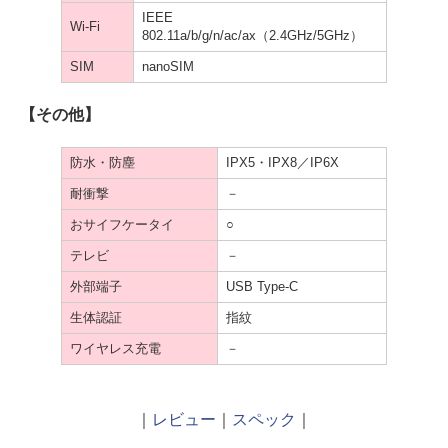
IEEE
Wi-Fi
802.11a/b/g/n/ac/ax（2.4GHz/5GHz）
SIM
nanoSIM
【その他】
防水・防塵
IPX5・IPX8／IP6X
耐衝撃
－
おサイフケータイ
○
テレビ
－
外部端子
USB Type-C
生体認証
指紋
ワイヤレス充電
－
｜
レビュー
｜
スペック
｜